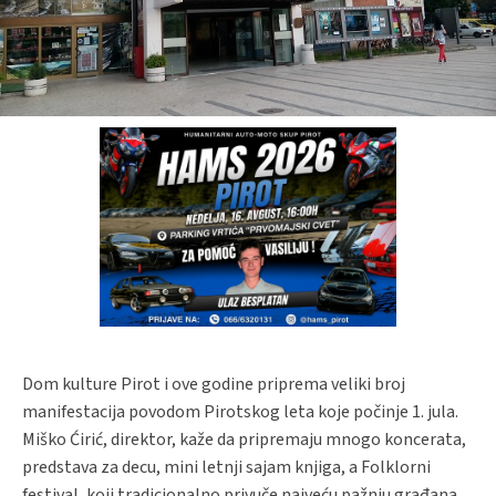
Dom kulture Pirot i ove godine priprema veliki broj
manifestacija povodom Pirotskog leta koje počinje 1. jula.
Miško Ćirić, direktor, kaže da pripremaju mnogo koncerata,
predstava za decu, mini letnji sajam knjiga, a Folklorni
festival, koji tradicionalno privuče najveću pažnju građana,