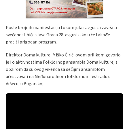
Posle brojnih manifestacija tokom jula i avgusta završna
svečanost biće slava Grada 28. avgusta koju će takođe
pratiti prigodan program.
Direktor Doma kulture, Miško Ćirić, ovom prilikom govorio
je i o aktivnostima Folklornog ansambla Doma kulture, s
obzirom da su ovog vikenda sa dečijim ansamblom
učestvovali na Međunarodnom folklornom festivalu u
Vršecu, u Bugarskoj.