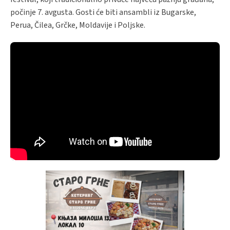
počinje 7. avgusta. Gosti će biti ansambli iz Bugarske,
Perua, Čilea, Grčke, Moldavije i Poljske.