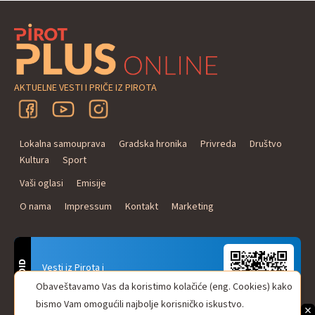
AKTUELNE VESTI I PRIČE IZ PIROTA
Lokalna samouprava
Gradska hronika
Privreda
Društvo
Kultura
Sport
Vaši oglasi
Emisije
O nama
Impressum
Kontakt
Marketing
ANDROID
Vesti iz Pirota i
Naxi Plus Radio
Obaveštavamo Vas da koristimo kolačiće (eng. Cookies) kako
Uvek u Vašem džepu!
bismo Vam omogućili najbolje korisničko iskustvo.
×