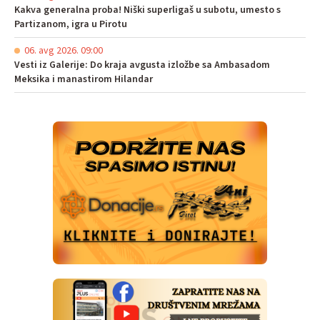
Kakva generalna proba! Niški superligaš u subotu, umesto s
Partizanom, igra u Pirotu
06. avg 2026. 09:00
Vesti iz Galerije: Do kraja avgusta izložbe sa Ambasadom
Meksika i manastirom Hilandar