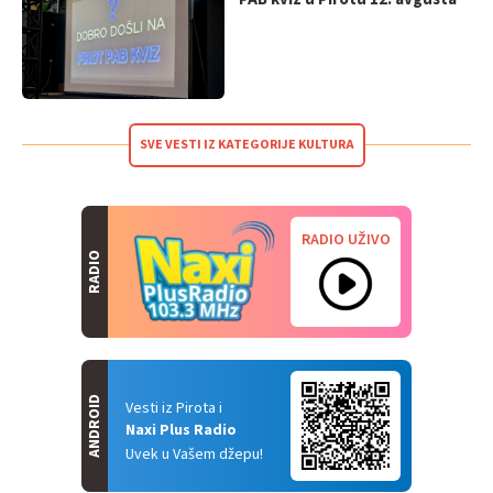
SVE VESTI IZ KATEGORIJE KULTURA
RADIO UŽIVO
RADIO
ANDROID
Vesti iz Pirota i
Naxi Plus Radio
Uvek u Vašem džepu!