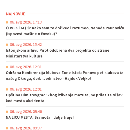
NAJNOVIJE
06. avg 2026. 17:13
ČOVEK i AI (8): Kako sam te doživeo i razumeo, Nenade Paunoviću
(Ispovest mašine o čoveku)?
06. avg 2026. 15:42
Istorijskom arhivu Pirot odobrena dva projekta od strane
Ministarstva kulture
06. avg 2026. 12:31
Održana Konferencija klubova Zone Istok: Ponovo pet klubova iz
našeg Okruga, derbi Jedinstvo - Hajduk Veljko!
06. avg 2026. 12:01
Opština Dimitrovgrad: Zbog izlivanja mazuta, ne prilazite Nišavi
kod mesta akcidenta
06. avg 2026. 09:46
NA LICU MESTA: Sramota i dalje traje!
06. avg 2026. 09:37