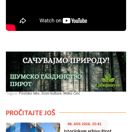
Tagovi:
Pirotsko leto
Dom kulture
Miško Ćirić
PROČITAJTE JOŠ
06. AVG 2026. 15:42
Istorijskom arhivu Pirot