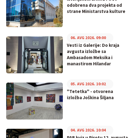
odobrena dva projekta od
strane Ministarstva kulture
06. AVG 2026. 09:00
Vesti iz Galerije: Do kraja
avgusta izložbe sa
Ambasadom Meksika i
manastirom Hilandar
05. AVG 2026. 10:02
"Tetetka" - otvorena
izložba Joškina Šiljana
04. AVG 2026. 10:04
PAB kviz u Pirotu 12. avgusta