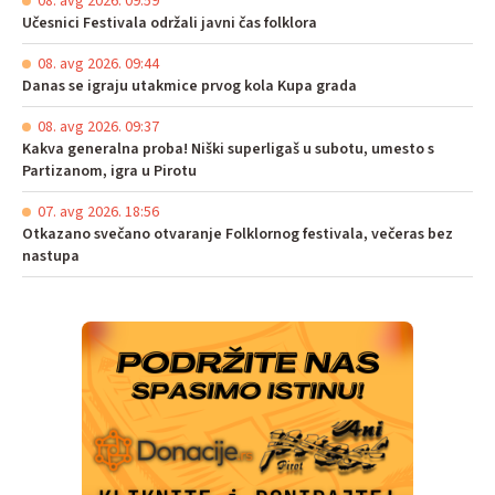
08. avg 2026. 09:59
Učesnici Festivala održali javni čas folklora
08. avg 2026. 09:44
Danas se igraju utakmice prvog kola Kupa grada
08. avg 2026. 09:37
Kakva generalna proba! Niški superligaš u subotu, umesto s
Partizanom, igra u Pirotu
07. avg 2026. 18:56
Otkazano svečano otvaranje Folklornog festivala, večeras bez
nastupa