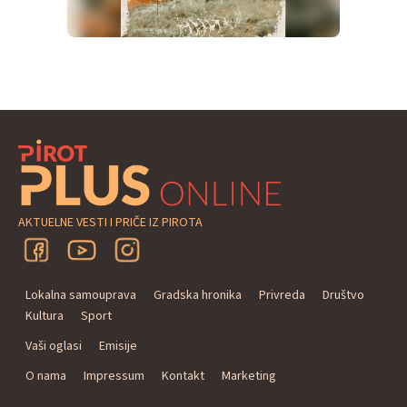
AKTUELNE VESTI I PRIČE IZ PIROTA
Lokalna samouprava
Gradska hronika
Privreda
Društvo
Kultura
Sport
Vaši oglasi
Emisije
O nama
Impressum
Kontakt
Marketing