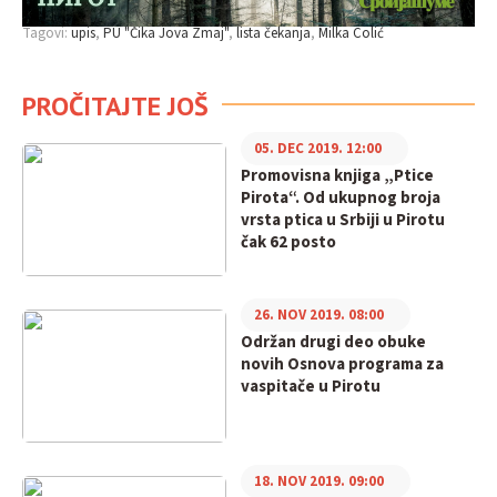
Tagovi:
upis
PU "Čika Jova Zmaj"
lista čekanja
Milka Colić
PROČITAJTE JOŠ
05. DEC 2019. 12:00
Promovisna knjiga „Ptice
Pirota“. Od ukupnog broja
vrsta ptica u Srbiji u Pirotu
čak 62 posto
26. NOV 2019. 08:00
Održan drugi deo obuke
novih Osnova programa za
vaspitače u Pirotu
18. NOV 2019. 09:00