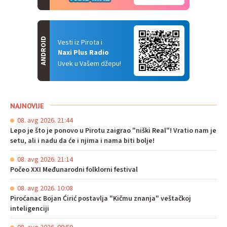
ANDROID
Vesti iz Pirota i
Naxi Plus Radio
Uvek u Vašem džepu!
NAJNOVIJE
08. avg 2026. 21:44
Lepo je što je ponovo u Pirotu zaigrao "niški Real"! Vratio nam je
setu, ali i nadu da će i njima i nama biti bolje!
08. avg 2026. 21:14
Počeo XXI Međunarodni folklorni festival
08. avg 2026. 10:08
Piroćanac Bojan Ćirić postavlja "Kičmu znanja" veštačkoj
inteligenciji