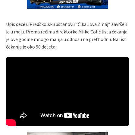
Upis dece u Predškolsku ustanovu “Čika Jova Zmaj” završen
je u maju. Prema rečima direktorke Milke Colić lista čekanja
je ove godine mnogo manja u odnosu na prethodnu. Na listi
čekanja je oko 90 deteta.