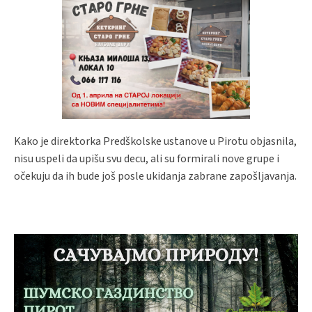
Kako je direktorka Predškolske ustanove u Pirotu objasnila,
nisu uspeli da upišu svu decu, ali su formirali nove grupe i
očekuju da ih bude još posle ukidanja zabrane zapošljavanja.