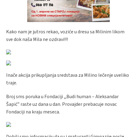
Kako nam je jutros rekao, voziće u dresu sa Milinim likom
sve dok naša Mila ne ozdravi!!!
Inače akcija prikupljanja sredstava za Milino lečenje uveliko
traje.
Broj sms poruka u Fondaciji ,,Budi human – Aleksandar
Šapić” raste uz dana u dan. Provajder prebacuje novac
Fondaciji na kraju meseca.
Dobili smo informaciju da su i maturanti Gimnazije posle