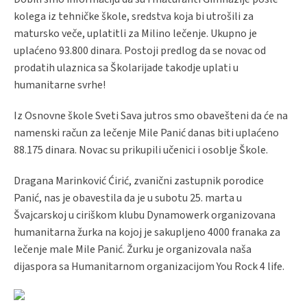
kolega iz tehničke škole, sredstva koja bi utrošili za
matursko veče, uplatitli za Milino lečenje. Ukupno je
uplaćeno 93.800 dinara. Postoji predlog da se novac od
prodatih ulaznica sa Školarijade takodje uplati u
humanitarne svrhe!
Iz Osnovne škole Sveti Sava jutros smo obavešteni da će na
namenski račun za lečenje Mile Panić danas biti uplaćeno
88.175 dinara. Novac su prikupili učenici i osoblje Škole.
Dragana Marinković Ćirić, zvanični zastupnik porodice
Panić, nas je obavestila da je u subotu 25. marta u
Švajcarskoj u ciriškom klubu Dynamowerk organizovana
humanitarna žurka na kojoj je sakupljeno 4000 franaka za
lečenje male Mile Panić. Žurku je organizovala naša
dijaspora sa Humanitarnom organizacijom You Rock 4 life.