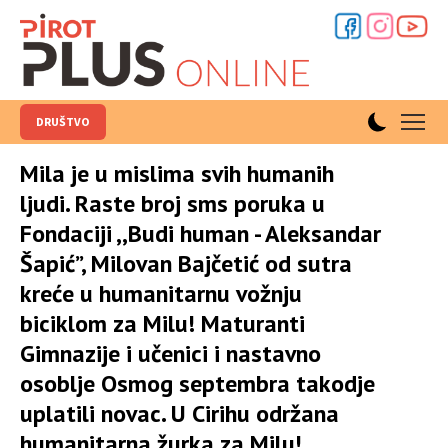
DRUŠTVO
Mila je u mislima svih humanih
ljudi. Raste broj sms poruka u
Fondaciji ,,Budi human - Aleksandar
Šapić”, Milovan Bajčetić od sutra
kreće u humanitarnu vožnju
biciklom za Milu! Maturanti
Gimnazije i učenici i nastavno
osoblje Osmog septembra takodje
uplatili novac. U Cirihu održana
humanitarna žurka za Milu!