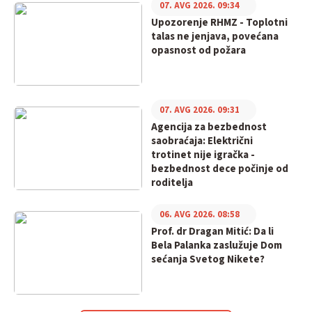
07. AVG 2026. 09:34
Upozorenje RHMZ - Toplotni
talas ne jenjava, povećana
opasnost od požara
07. AVG 2026. 09:31
Agencija za bezbednost
saobraćaja: Električni
trotinet nije igračka -
bezbednost dece počinje od
roditelja
06. AVG 2026. 08:58
Prof. dr Dragan Mitić: Da li
Bela Palanka zaslužuje Dom
sećanja Svetog Nikete?