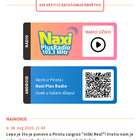
SVE VESTI IZ KATEGORIJE DRUŠTVO
RADIO UŽIVO
RADIO
ANDROID
Vesti iz Pirota i
Naxi Plus Radio
Uvek u Vašem džepu!
NAJNOVIJE
08. avg 2026. 21:44
Lepo je što je ponovo u Pirotu zaigrao "niški Real"! Vratio nam je