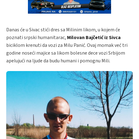
Danas će u Sivac stići dres sa Milinim likom, u kojem će
poznati srpski humanitarac,
Milovan Bajčetić iz Sivca
biciklom krenuti da vozi za Milu Panić. Ovaj momak već tri
godine noseći majice sa likom bolesne dece vozi Srbijom
apelujući na ljude da budu humani i pomognu Mili.