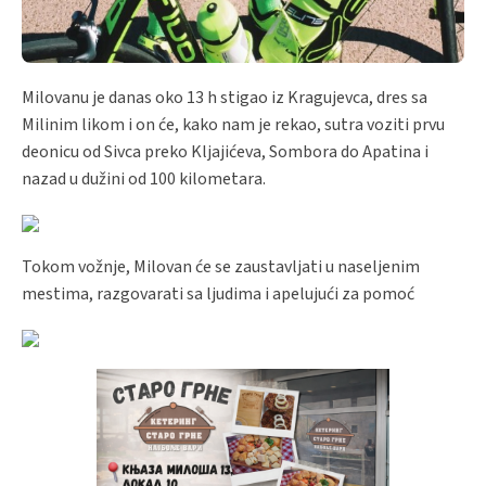
Milovanu je danas oko 13 h stigao iz Kragujevca, dres sa
Milinim likom i on će, kako nam je rekao, sutra voziti prvu
deonicu od Sivca preko Kljajićeva, Sombora do Apatina i
nazad u dužini od 100 kilometara.
Tokom vožnje, Milovan će se zaustavljati u naseljenim
mestima, razgovarati sa ljudima i apelujući za pomoć