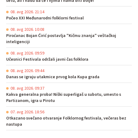
setu, ali i nadu da će i njima i nama biti bolje!
08. avg 2026. 21:14
Počeo XXI Međunarodni folklorni festival
08. avg 2026. 10:08
Piroćanac Bojan Ćirić postavlja "Kičmu znanja" veštačkoj
inteligenciji
08. avg 2026. 09:59
Učesnici Festivala održali javni čas folklora
08. avg 2026. 09:44
Danas se igraju utakmice prvog kola Kupa grada
08. avg 2026. 09:37
Kakva generalna proba! Niški superligaš u subotu, umesto s
Partizanom, igra u Pirotu
07. avg 2026. 18:56
Otkazano svečano otvaranje Folklornog festivala, večeras bez
nastupa