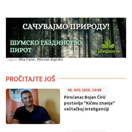
Tagovi:
Mila Panić
Milovan Bajčetić
PROČITAJTE JOŠ
08. AVG 2026. 10:08
Piroćanac Bojan Ćirić
postavlja "Kičmu znanja"
veštačkoj inteligenciji