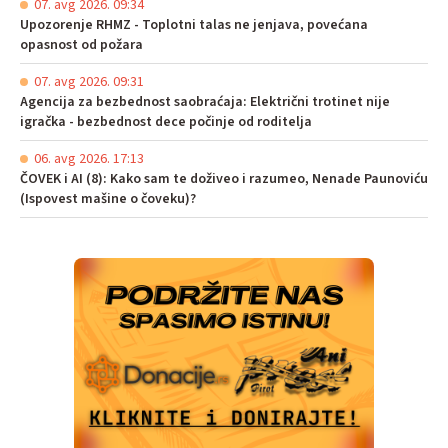
07. avg 2026. 09:34
Upozorenje RHMZ - Toplotni talas ne jenjava, povećana
opasnost od požara
07. avg 2026. 09:31
Agencija za bezbednost saobraćaja: Električni trotinet nije
igračka - bezbednost dece počinje od roditelja
06. avg 2026. 17:13
ČOVEK i AI (8): Kako sam te doživeo i razumeo, Nenade Paunoviću
(Ispovest mašine o čoveku)?