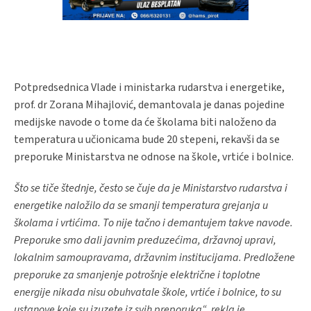
Potpredsednica Vlade i ministarka rudarstva i energetike,
prof. dr Zorana Mihajlović, demantovala je danas pojedine
medijske navode o tome da će školama biti naloženo da
temperatura u učionicama bude 20 stepeni, rekavši da se
preporuke Ministarstva ne odnose na škole, vrtiće i bolnice.
Što se tiče štednje, često se čuje da je Ministarstvo rudarstva i
energetike naložilo da se smanji temperatura grejanja u
školama i vrtićima
. T
o nije tačno i demantujem takve navode.
Preporuke smo dali javnim preduzećima, državnoj upravi,
lokalnim samoupravama, državnim institucijama. Predložene
preporuke za smanjenje potrošnje električne i toplotne
energije nikada nisu obuhvatale škole, vrtiće i bolnice, to su
ustanove koje su izuzete iz svih preporuka“, rekla je