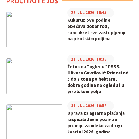
PROČITAJTE JOŠ
22. JUL 2026. 10:45
Kukuruz ove godine
obećava dobar rod,
suncokret sve zastupljeniji
na pirotskim poljima
21. JUL 2026. 10:36
Žetva na "ogledu" PSSS,
Olivera Gavrilović: Prinosi od
5 do 7 tona po hektaru,
dobra godina na ogledu i u
pirotskom polju
14. JUL 2026. 10:57
Uprava za agrarna plaćanja
raspisala Javni poziv za
premiju za mleko za drugi
kvartal 2026. godine