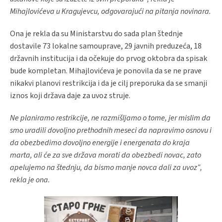
Mihajlovićeva u Kragujevcu
,
odgovarajući na pitanja novinara.
Ona je rekla da
su
Ministarstvu do sada plan štednje
dostavile 73 lokalne samouprave, 29 javnih preduzeća, 18
državnih institucija i da očekuje do prvog oktobra da spisak
bude kompletan. Mihajlovićeva je ponovila da se ne prave
nikakvi planovi restrikcija i da je cilj preporuka da se smanji
iznos koji država daje za uvoz struje.
Ne planiramo restrikcije, ne razmišljamo o tome, jer mislim da
smo uradili dovoljno prethodnih meseci da napravimo osnovu i
da obezbedimo dovoljno energije i energenata do kraja
marta, ali će za sve država morati da obezbedi novac, zato
apelujemo na štednju, da bismo manje novca dali za uvoz“,
rekla je ona.