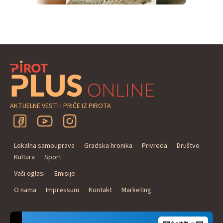
AKTUELNE VESTI I PRIČE IZ PIROTA
Lokalna samouprava
Gradska hronika
Privreda
Društvo
Kultura
Sport
Vaši oglasi
Emisije
O nama
Impressum
Kontakt
Marketing