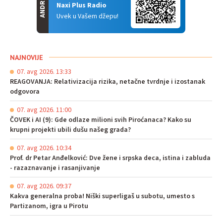
ANDROID
Naxi Plus Radio
Uvek u Vašem džepu!
NAJNOVIJE
07. avg 2026. 13:33
REAGOVANJA: Relativizacija rizika, netačne tvrdnje i izostanak
odgovora
07. avg 2026. 11:00
ČOVEK i AI (9): Gde odlaze milioni svih Piroćanaca? Kako su
krupni projekti ubili dušu našeg grada?
07. avg 2026. 10:34
Prof. dr Petar Anđelković: Dve žene i srpska deca, istina i zabluda
- razaznavanje i rasanjivanje
07. avg 2026. 09:37
Kakva generalna proba! Niški superligaš u subotu, umesto s
Partizanom, igra u Pirotu