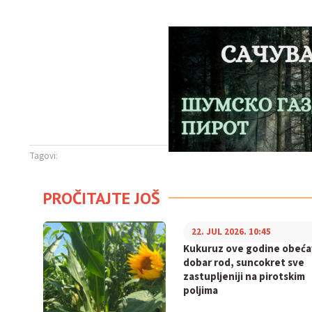
Tagovi:
PROČITAJTE JOŠ
22. JUL 2026. 10:45
Kukuruz ove godine obeća
dobar rod, suncokret sve
zastupljeniji na pirotskim
poljima