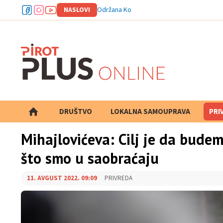
NASLOVI
Održana Konferencija klubova Zone Is
DRUŠTVO
LOKALNA SAMOUPRAVA
PRETRAGA
PRI
Mihajlovićeva: Cilj je da budem
što smo u saobraćaju
11. AVGUST 2022. 09:09
PRIVREDA