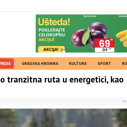
VREDA
GRADSKA HRONIKA
KULTURA
SPORT
RU
o tranzitna ruta u energetici, kao
Pir