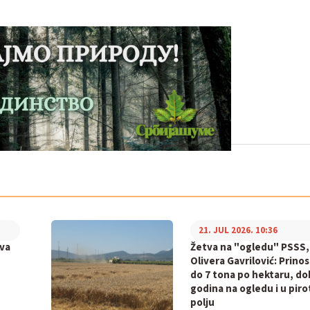
21. JUL 2026. 10:36
va
Žetva na "ogledu" PSSS,
Olivera Gavrilović: Prinos
do 7 tona po hektaru, do
godina na ogledu i u pir
polju