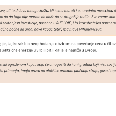
 sve, ali to državu mnogo košta. Mi ćemo morati i u narednim mesecima 
am da do toga nije moralo da dođe da se drugačije radilo. Sve vreme smo
i sektor jesu investicije, posebno u RHE i OIE, i to kroz strateška partners
načno počne da gradi nove kapacitete“, izjavila je Mihajlovićeva.
ergije, taj korak bio neophodan, s obzirom na povećanje cena u čit
ktrične energije u Srbiji biti i dalje je najniža u Evropi.
getski ugroženom kupcu koja će omogućiti da i oni građani koji nisu socij
ka primanja, imaju pravo na olakšice prilikom plaćanja struje, gasa i to