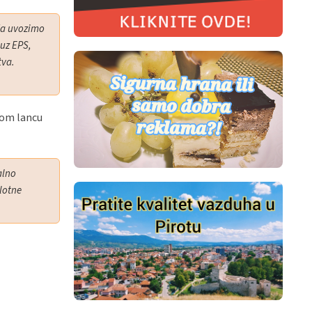
da uvozimo
 uz EPS,
tva.
avom lancu
alno
plotne