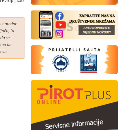
u Evropi, kao
ru naredne
jača, to
 da se
limo da
ćeva.