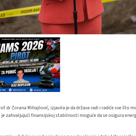
. dr Zorana Mihajlović, izjavila je da država radi i radiće sve što m
 je zahvaljujući finansijskoj stabilnosti moguće da se osigura ene