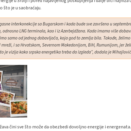
ergije u Srbiji i pored najavljenog poskupljenja i dalje biti najniža 
ao što je u saobraćaju.
ak gasne interkonekcije sa Bugarskom i kada bude sve završeno u septemb
 odnosno LNG terminala, kao i iz Azerbejdžana. Кada imamo više dobavl
imo samo od jednog dobavljača, koja god to zemlja bila. Takođe, želimo
 mreži, i sa Hrvatskom, Severnom Makedonijom, BiH, Rumunijom, jer že
to je vizija kako srpska energetika treba da izgleda“, dodala je Mihajlovi
država čini sve što može da obezbedi dovoljno energije i energenata.