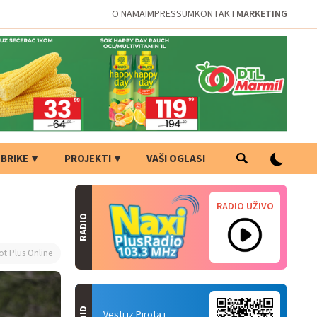
O NAMA
IMPRESSUM
KONTAKT
MARKETING
BRIKE
PROJEKTI
VAŠI OGLASI
RADIO UŽIVO
RADIO
ot Plus Online
Vesti iz Pirota i