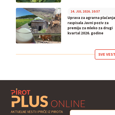
14. JUL 2026. 10:57
Uprava za agrarna plaćanja
raspisala Javni poziv za
premiju za mleko za drugi
kvartal 2026. godine
SVE VEST
AKTUELNE VESTI I PRIČE IZ PIROTA