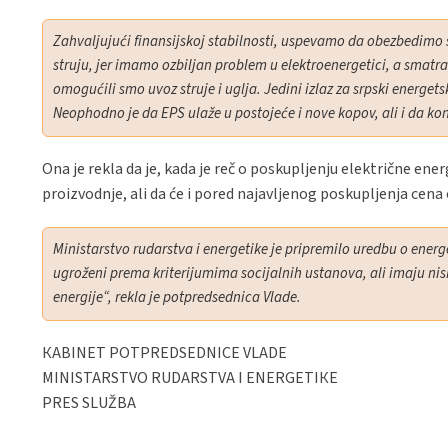
Zahvaljujući finansijskoj stabilnosti, uspevamo da obezbedimo
struju, jer imamo ozbiljan problem u elektroenergetici, a smatr
omogućili smo uvoz struje i uglja. Jedini izlaz za srpski energetsk
Neophodno je da EPS ulaže u postojeće i nove kopov, ali i da ko
Ona je rekla da je, kada je reč o poskupljenju električne en
proizvodnje, ali da će i pored najavljenog poskupljenja cena ele
Ministarstvo rudarstva i energetike je pripremilo uredbu o ener
ugroženi prema kriterijumima socijalnih ustanova, ali imaju nis
energije“, rekla je potpredsednica Vlade.
КABINET POTPREDSEDNICE VLADE
MINISTARSTVO RUDARSTVA I ENERGETIКE
PRES SLUŽBA