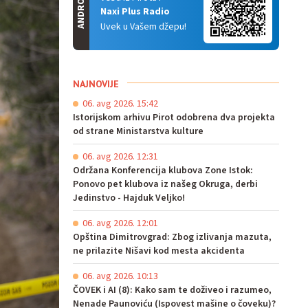
ANDROID
Naxi Plus Radio
Uvek u Vašem džepu!
NAJNOVIJE
06. avg 2026. 15:42
Istorijskom arhivu Pirot odobrena dva projekta
od strane Ministarstva kulture
06. avg 2026. 12:31
Održana Konferencija klubova Zone Istok:
Ponovo pet klubova iz našeg Okruga, derbi
Jedinstvo - Hajduk Veljko!
06. avg 2026. 12:01
Opština Dimitrovgrad: Zbog izlivanja mazuta,
ne prilazite Nišavi kod mesta akcidenta
06. avg 2026. 10:13
ČOVEK i AI (8): Kako sam te doživeo i razumeo,
Nenade Paunoviću (Ispovest mašine o čoveku)?