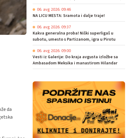
06. avg 2026. 09:46
NA LICU MESTA: Sramota i dalje traje!
06. avg 2026. 09:37
Kakva generalna proba! Niški superligaš u
subotu, umesto s Partizanom, igra u Pirotu
06. avg 2026. 09:00
Vesti iz Galerije: Do kraja avgusta izložbe sa
Ambasadom Meksika i manastirom Hilandar
ože da
rgetska