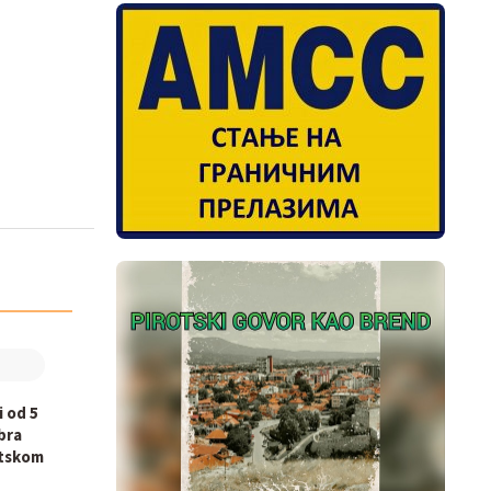
i od 5
bra
otskom