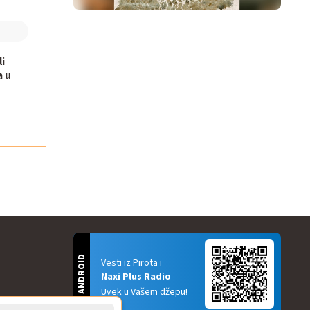
li
a u
ANDROID
Vesti iz Pirota i
Naxi Plus Radio
Uvek u Vašem džepu!