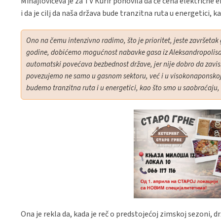
Mihajlovićeva je za TV Кurir ponovila da će cena električne en
i da je cilj da naša država bude tranzitna ruta u energetici, k
Ono na čemu intenzivno radimo, što je prioritet, jeste završet
godine, dobićemo mogućnost nabavke gasa iz Aleksandropolisa,
automatski povećava bezbednost države, jer nije dobro da zavis
povezujemo ne samo u gasnom sektoru, već i u visokonaponskoj
budemo tranzitna ruta i u energetici, kao što smo u saobraćaju, 
Ona je rekla da, kada je reč o predstojećoj zimskoj sezoni, 