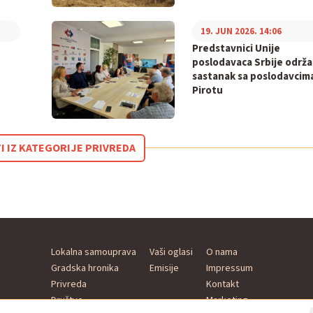
19. JUN 2026. 14:06
Predstavnici Unije
poslodavaca Srbije održa
sastanak sa poslodavcim
Pirotu
I IZ KATEGORIJE PRIVREDA
Lokalna samouprava
Vaši oglasi
O nama
Gradska hronika
Emisije
Impressum
Privreda
Kontakt
Društvo
Marketing