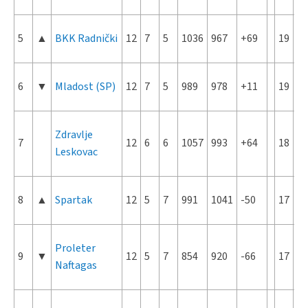
5
▲
BKK Radnički
12
7
5
1036
967
+69
19
6
▼
Mladost (SP)
12
7
5
989
978
+11
19
Zdravlje
7
12
6
6
1057
993
+64
18
Leskovac
8
▲
Spartak
12
5
7
991
1041
-50
17
Proleter
9
▼
12
5
7
854
920
-66
17
Naftagas