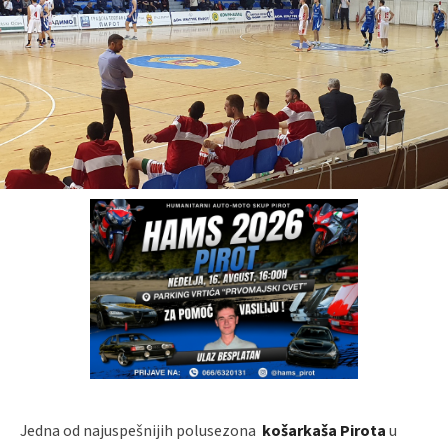
Jedna od najuspešnijih polusezona
košarkaša Pirota
u