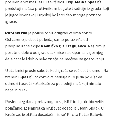
poslednje vreme ulazi u završnicu. Ekipi
Marka Spasića
predstoji meč sa protivnikom bogate tradicije iz grada koji
je jugoslovenskoj i srpskoj košarci dao mnoge poznate
igrače.
Pirotski tim
je polusezonu odigrao veoma dobro.
Ostvareno je deset pobeda, samo poraz više od
prvoplasirane ekipe
Radničkog iz Kragujevca
. Naš tim je
posebno dobro odigrao utakmice sa ekipama iz gornjeg
dela tabele i dobio neke značajne mečeve na gostovanju.
U utakmici prošle subote kod igrača se već osetio umor. Na
treneru
Spasiću
tokom ove nedelje bilo je da pokuša da
odmori i osveži košarkaše za poslednji meč koji nimalo
neće biti lak.
Poslednjeg dana prelaznog roka, KK Pirot je dobio veliko
pojačanje. Iz Napretka Kruševac došao je Eldan Bjelak. U
Kruševac je otišao dosadašnji igrač Pirota Petar Balović.