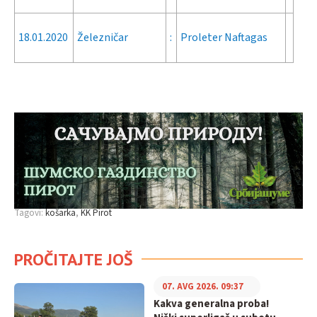
18.01.2020
Železničar
:
Proleter Naftagas
Tagovi:
košarka
KK Pirot
PROČITAJTE JOŠ
07. AVG 2026. 09:37
Kakva generalna proba!