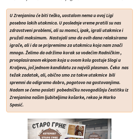
U Zrenjaninu će biti teško, uostalom nema u ovoj Ligi
posebno lakih utakmica. U poslednje vreme pratili su nas
zdravstveni problemi, ali su momci, ipak, igrali utakmice i
pružali maksimum. Nastojali smo da ovih dana relaksiramo
igrače, ali i da se pripremimo za utakmicu koja nam znači
mnogo. Želimo da održimo korak sa vodećim Radničkim ,
prvoplasiranom ekipom koja u ovom kolu gostuje Slogi u
Kraljevu, još jednom kandidatu za najviši plasman. Čeka nas
težak zadatak, ali, obično smo za takve utakmice bili
spremni da odigramo dobro, pogotovo na gostovanjima.
Nadam se ćemo poslati pobedničku novogodišnju čestitku iz
Zrenjanina našim ljubiteljima košarke, rekao je Marko
Spasić.