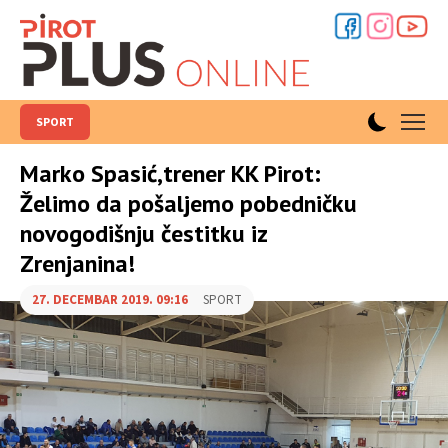
SPORT
Marko Spasić,trener KK Pirot:
Želimo da pošaljemo pobedničku
novogodišnju čestitku iz
Zrenjanina!
27. DECEMBAR 2019. 09:16
SPORT