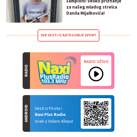
šampioni: Veliko priznanje
za našeg mladog strelca
Danila Mijalkovića!
SVE VESTI IZ KATEGORIJE SPORT
RADIO UŽIVO
RADIO
ANDROID
Vesti iz Pirota i
Naxi Plus Radio
Uvek u Vašem džepu!