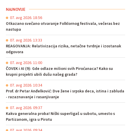
NAJNOVIJE
07. avg 2026. 18:56
Otkazano svečano otvaranje Folklornog festivala, večeras bez
nastupa
07. avg 2026. 13:33
REAGOVANJA: Relativizacija rizika, netačne tvrdnje i izostanak
odgovora
07. avg 2026. 11:00
ČOVEK i AI (9): Gde odlaze milioni svih Piroćanaca? Kako su
krupni projekti ubili dušu našeg grada?
07. avg 2026. 10:34
Prof. dr Petar Anđelković: Dve žene i srpska deca, istina i zabluda
- razaznavanje i rasanjivanje
07. avg 2026. 09:37
Kakva generalna proba! Niški superligaš u subotu, umesto s
Partizanom, igra u Pirotu
07. avg 2026. 09:34