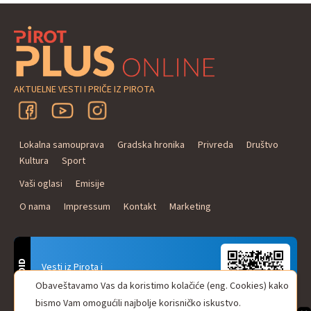
AKTUELNE VESTI I PRIČE IZ PIROTA
Lokalna samouprava
Gradska hronika
Privreda
Društvo
Kultura
Sport
Vaši oglasi
Emisije
O nama
Impressum
Kontakt
Marketing
ANDROID
Vesti iz Pirota i
Naxi Plus Radio
Obaveštavamo Vas da koristimo kolačiće (eng. Cookies) kako
Uvek u Vašem džepu!
bismo Vam omogućili najbolje korisničko iskustvo.