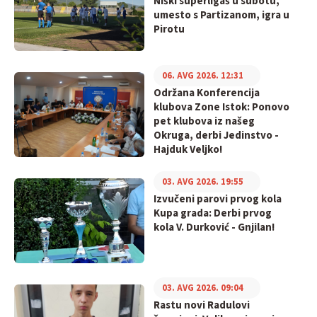
Niški superligaš u subotu,
umesto s Partizanom, igra u
Pirotu
06. AVG 2026. 12:31
Održana Konferencija
klubova Zone Istok: Ponovo
pet klubova iz našeg
Okruga, derbi Jedinstvo -
Hajduk Veljko!
03. AVG 2026. 19:55
Izvučeni parovi prvog kola
Kupa grada: Derbi prvog
kola V. Durković - Gnjilan!
03. AVG 2026. 09:04
Rastu novi Radulovi