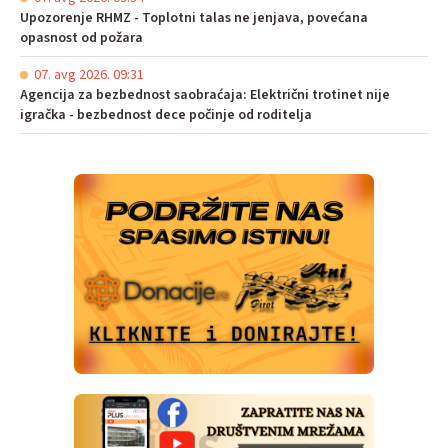
Upozorenje RHMZ - Toplotni talas ne jenjava, povećana
opasnost od požara
07. avg 2026. 09:31
Agencija za bezbednost saobraćaja: Električni trotinet nije
igračka - bezbednost dece počinje od roditelja