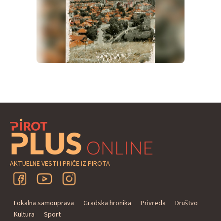
AKTUELNE VESTI I PRIČE IZ PIROTA
Lokalna samouprava
Gradska hronika
Privreda
Društvo
Kultura
Sport