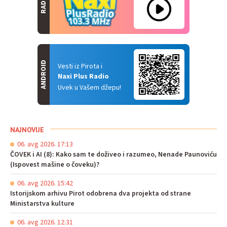
RADIO
ANDROID
Vesti iz Pirota i
Naxi Plus Radio
Uvek u Vašem džepu!
NAJNOVIJE
06. avg 2026. 17:13
ČOVEK i AI (8): Kako sam te doživeo i razumeo, Nenade Paunoviću
(Ispovest mašine o čoveku)?
06. avg 2026. 15:42
Istorijskom arhivu Pirot odobrena dva projekta od strane
Ministarstva kulture
06. avg 2026. 12:31