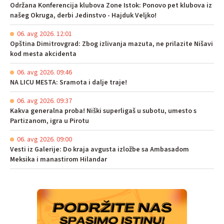
Održana Konferencija klubova Zone Istok: Ponovo pet klubova iz
našeg Okruga, derbi Jedinstvo - Hajduk Veljko!
06. avg 2026. 12:01
Opština Dimitrovgrad: Zbog izlivanja mazuta, ne prilazite Nišavi
kod mesta akcidenta
06. avg 2026. 09:46
NA LICU MESTA: Sramota i dalje traje!
06. avg 2026. 09:37
Kakva generalna proba! Niški superligaš u subotu, umesto s
Partizanom, igra u Pirotu
06. avg 2026. 09:00
Vesti iz Galerije: Do kraja avgusta izložbe sa Ambasadom
Meksika i manastirom Hilandar