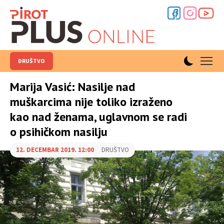
DRUŠTVO
Marija Vasić: Nasilje nad
muškarcima nije toliko izraženo
kao nad ženama, uglavnom se radi
o psihičkom nasilju
12. DECEMBAR 2019. 12:00
DRUŠTVO