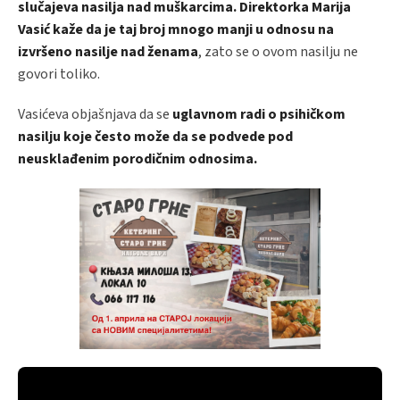
slučajeva nasilja nad muškarcima. Direktorka Marija
Vasić kaže da je taj broj mnogo manji u odnosu na
izvršeno nasilje nad ženama
, zato se o ovom nasilju ne
govori toliko.
Vasićeva objašnjava da se
uglavnom radi o psihičkom
nasilju koje često može da se podvede pod
neusklađenim porodičnim odnosima.