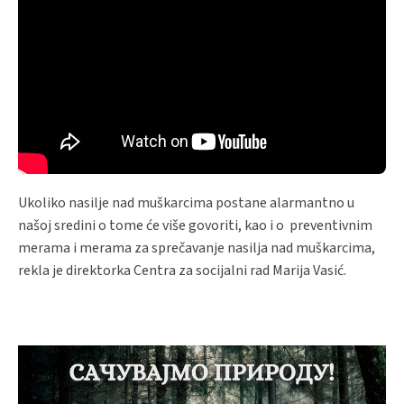
Ukoliko nasilje nad muškarcima postane alarmantno u
našoj sredini o tome će više govoriti, kao i o preventivnim
merama i merama za sprečavanje nasilja nad muškarcima,
rekla je direktorka Centra za socijalni rad Marija Vasić.