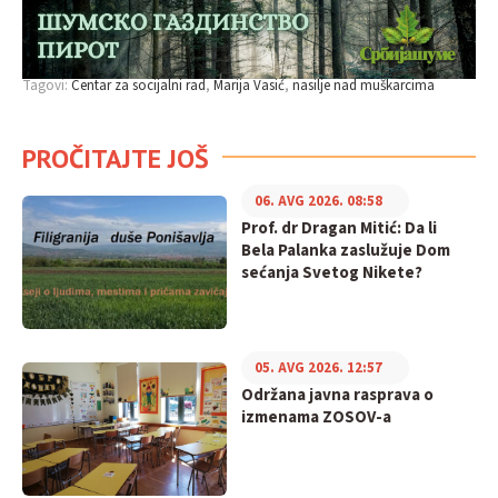
Tagovi:
Centar za socijalni rad
Marija Vasić
nasilje nad muškarcima
PROČITAJTE JOŠ
06. AVG 2026. 08:58
Prof. dr Dragan Mitić: Da li
Bela Palanka zaslužuje Dom
sećanja Svetog Nikete?
05. AVG 2026. 12:57
Održana javna rasprava o
izmenama ZOSOV-a