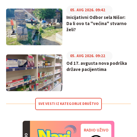
05. AVG 2026. 09:42
Inicijativni Odbor sela Nišor:
Da li ovo ta "većina" stvarno
želi?
05. AVG 2026. 09:22
Od 17. avgusta nova podrška
države pacijentima
SVE VESTI IZ KATEGORIJE DRUŠTVO
RADIO UŽIVO