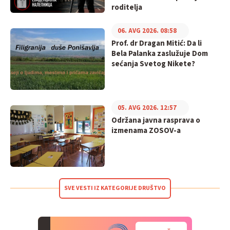
roditelja
06. AVG 2026. 08:58
Prof. dr Dragan Mitić: Da li
Bela Palanka zaslužuje Dom
sećanja Svetog Nikete?
05. AVG 2026. 12:57
Održana javna rasprava o
izmenama ZOSOV-a
SVE VESTI IZ KATEGORIJE DRUŠTVO