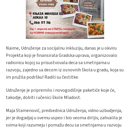
Naime, Udruženje za socijalnu inkluziju, danas je u okviru
Projekta koji je finansirala Gradska uprava, organizovalo
radionicu kojoj su prisustvovala deca sa smetnjama u
razvoju, zajedno sa decom iz osnovnih škola u gradu, koja su
im pružila podršku! Radili su čestitke.
Udruženje je pripremilo i novogodišnje paketiće koje će,
takodje, dobiti i učenici škole Mladost.
Maja Stamenović, predsednica Udruženja, vidno uzbudjenja,
jer je dogadjaj u svemu uspeo i bio veoma dirljiv, zahvalila je
svima koji razumeju i pomažu decu sa smetnjama u razvoju.