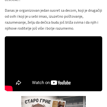
Danas je organizovan jedan susret sa decom, koji je drugačiji
od svih i koji je u sebi imao, izuzetno poštovanje,
razumevanje, želju da dečica budu još bliža svima i da njih i
njihove roditelje još više i bolje razumemo.