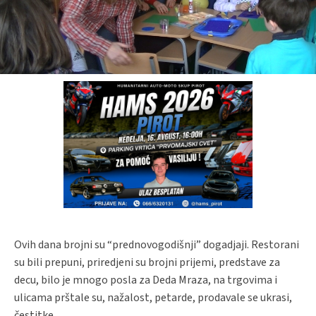
Ovih dana brojni su “prednovogodišnji” dogadjaji. Restorani
su bili prepuni, priredjeni su brojni prijemi, predstave za
decu, bilo je mnogo posla za Deda Mraza, na trgovima i
ulicama prštale su, nažalost, petarde, prodavale se ukrasi,
čestitke...