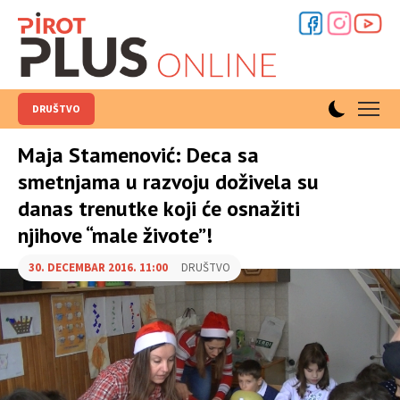
DRUŠTVO
Maja Stamenović: Deca sa
smetnjama u razvoju doživela su
danas trenutke koji će osnažiti
njihove “male živote”!
30. DECEMBAR 2016. 11:00
DRUŠTVO