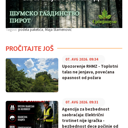
Tagovi:
podela paketića
Maja Stamenović
PROČITAJTE JOŠ
07. AVG 2026. 09:34
Upozorenje RHMZ - Toplotni
talas ne jenjava, povećana
opasnost od požara
07. AVG 2026. 09:31
Agencija za bezbednost
saobraćaja: Električni
trotinet nije igračka -
bezbednost dece počinje od