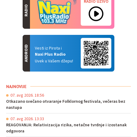
RADIO UŽIVO
RADIO
ANDROID
Vesti iz Pirota i
Naxi Plus Radio
Uvek u Vašem džepu!
NAJNOVIJE
07. avg 2026. 18:56
Otkazano svečano otvaranje Folklornog festivala, večeras bez
nastupa
07. avg 2026. 13:33
REAGOVANJA: Relativizacija rizika, netačne tvrdnje i izostanak
odgovora