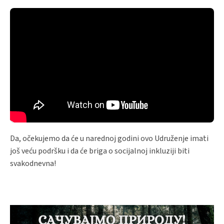
Da, očekujemo da će u narednoj godini ovo Udruženje imati
još veću podršku i da će briga o socijalnoj inkluziji biti
svakodnevna!