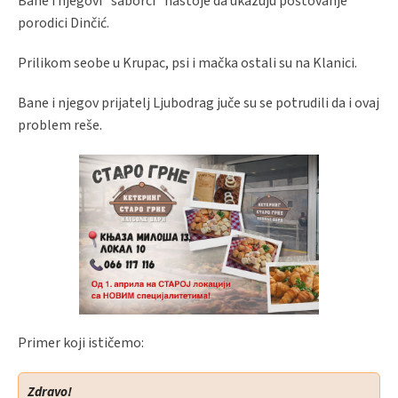
Bane i njegovi "saborci" nastoje da ukazuju poštovanje
porodici Dinčić.
Prilikom seobe u Krupac, psi i mačka ostali su na Klanici.
Bane i njegov prijatelj Ljubodrag juče su se potrudili da i ovaj
problem reše.
Primer koji ističemo:
Zdravo!