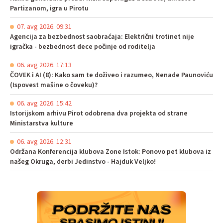
Partizanom, igra u Pirotu
07. avg 2026. 09:31
Agencija za bezbednost saobraćaja: Električni trotinet nije
igračka - bezbednost dece počinje od roditelja
06. avg 2026. 17:13
ČOVEK i AI (8): Kako sam te doživeo i razumeo, Nenade Paunoviću
(Ispovest mašine o čoveku)?
06. avg 2026. 15:42
Istorijskom arhivu Pirot odobrena dva projekta od strane
Ministarstva kulture
06. avg 2026. 12:31
Održana Konferencija klubova Zone Istok: Ponovo pet klubova iz
našeg Okruga, derbi Jedinstvo - Hajduk Veljko!