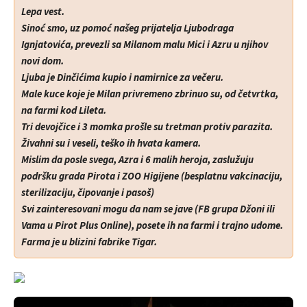
Lepa vest.
Sinoć smo, uz pomoć našeg prijatelja Ljubodraga
Ignjatovića, prevezli sa Milanom malu Mici i Azru u njihov
novi dom.
Ljuba je Dinčićima kupio i namirnice za večeru.
Male kuce koje je Milan privremeno zbrinuo su, od četvrtka,
na farmi kod Lileta.
Tri devojčice i 3 momka prošle su tretman protiv parazita.
Živahni su i veseli, teško ih hvata kamera.
Mislim da posle svega, Azra i 6 malih heroja, zaslužuju
podršku grada Pirota i ZOO Higijene (besplatnu vakcinaciju,
sterilizaciju, čipovanje i pasoš)
Svi zainteresovani mogu da nam se jave (FB grupa Džoni ili
Vama u Pirot Plus Online), posete ih na farmi i trajno udome.
Farma je u blizini fabrike Tigar.