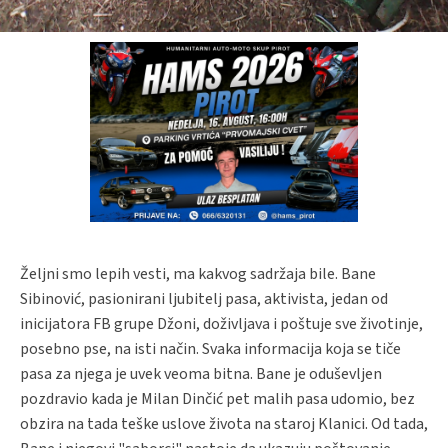
Željni smo lepih vesti, ma kakvog sadržaja bile. Bane
Sibinović, pasionirani ljubitelj pasa, aktivista, jedan od
inicijatora FB grupe Džoni, doživljava i poštuje sve životinje,
posebno pse, na isti način. Svaka informacija koja se tiče
pasa za njega je uvek veoma bitna. Bane je oduševljen
pozdravio kada je Milan Dinčić pet malih pasa udomio, bez
obzira na tada teške uslove života na staroj Klanici. Od tada,