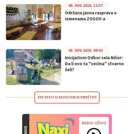
05. AVG 2026. 12:57
Održana javna rasprava o
izmenama ZOSOV-a
05. AVG 2026. 09:42
Inicijativni Odbor sela Nišor:
Da li ovo ta "većina" stvarno
želi?
SVE VESTI IZ KATEGORIJE DRUŠTVO
RADIO UŽIVO
RADIO