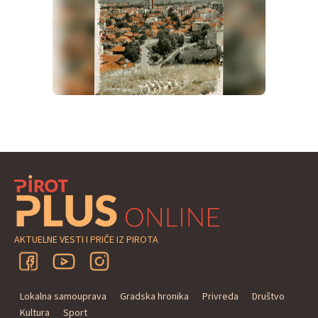
AKTUELNE VESTI I PRIČE IZ PIROTA
Lokalna samouprava
Gradska hronika
Privreda
Društvo
Kultura
Sport