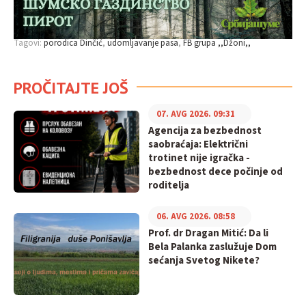
Tagovi:
porodica Dinčić
udomljavanje pasa
FB grupa ,,Džoni,,
PROČITAJTE JOŠ
07. AVG 2026. 09:31
Agencija za bezbednost
saobraćaja: Električni
trotinet nije igračka -
bezbednost dece počinje od
roditelja
06. AVG 2026. 08:58
Prof. dr Dragan Mitić: Da li
Bela Palanka zaslužuje Dom
sećanja Svetog Nikete?