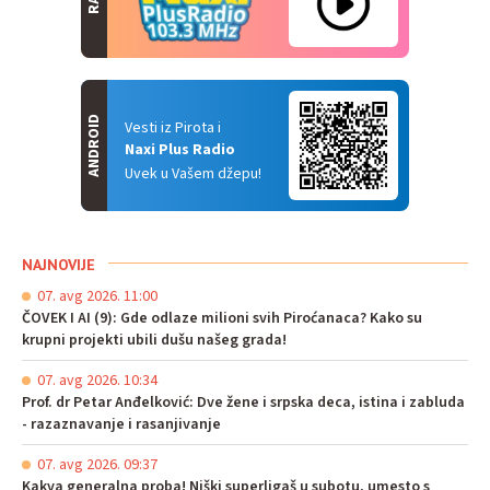
ANDROID
Vesti iz Pirota i
Naxi Plus Radio
Uvek u Vašem džepu!
NAJNOVIJE
07. avg 2026. 11:00
ČOVEK I AI (9): Gde odlaze milioni svih Piroćanaca? Kako su
krupni projekti ubili dušu našeg grada!
07. avg 2026. 10:34
Prof. dr Petar Anđelković: Dve žene i srpska deca, istina i zabluda
- razaznavanje i rasanjivanje
07. avg 2026. 09:37
Kakva generalna proba! Niški superligaš u subotu, umesto s