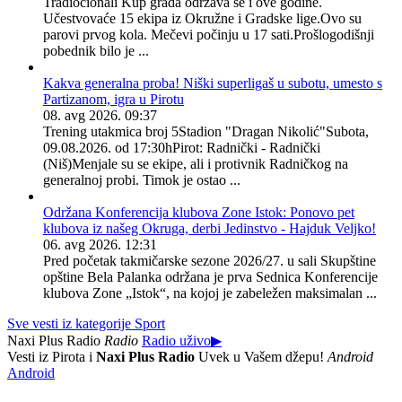
Tradiocionali Kup grada održava se i ove godine.
Učestvovaće 15 ekipa iz Okružne i Gradske lige.Ovo su
parovi prvog kola. Mečevi počinju u 17 sati.Prošlogodišnji
pobednik bilo je ...
Kakva generalna proba! Niški superligaš u subotu, umesto s
Partizanom, igra u Pirotu
08. avg 2026. 09:37
Trening utakmica broj 5Stadion "Dragan Nikolić"Subota,
09.08.2026. od 17:30hPirot: Radnički - Radnički
(Niš)Menjale su se ekipe, ali i protivnik Radničkog na
generalnoj probi. Timok je ostao ...
Održana Konferencija klubova Zone Istok: Ponovo pet
klubova iz našeg Okruga, derbi Jedinstvo - Hajduk Veljko!
06. avg 2026. 12:31
Pred početak takmičarske sezone 2026/27. u sali Skupštine
opštine Bela Palanka održana je prva Sednica Konferencije
klubova Zone „Istok“, na kojoj je zabeležen maksimalan ...
Sve vesti iz kategorije Sport
Naxi Plus Radio
Radio
Radio uživo
▶
Vesti iz Pirota i
Naxi Plus Radio
Uvek u Vašem džepu!
Android
Android