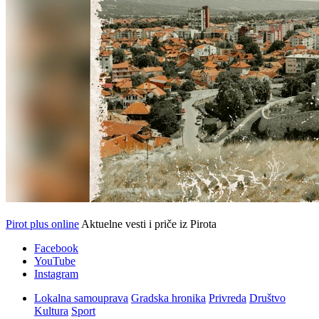
Pirot plus online
Aktuelne vesti i priče iz Pirota
Facebook
YouTube
Instagram
Lokalna samouprava
Gradska hronika
Privreda
Društvo
Kultura
Sport