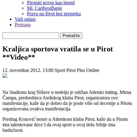
Pirotski govor kao brend
Mi, Caribrodžanje
Pravo na život bez prepreka
Vaši oglasi
Pretraga
Pretražite
Kraljica sportova vratila se u Pirot
**Video**
12. novembar 2012. 13:00
Sport
Pirot Plus Online
Na Stadionu kraj Nišave u nedelju je održan Atletski miting. Mirna
Čampa, predsednica Ateltskog kluba Pirot, organizatora ove
manifestacije, kaže da je dobro da je posle više od decenije u Pirotu
organizovana ovakva manifestacija.
Predrag Krstović trener u Atletskom kluba Pirot, kaže da u Pirotu
ima talentovane dece I da ovaj sport u ovoj delu Srbije ima
budućnost.