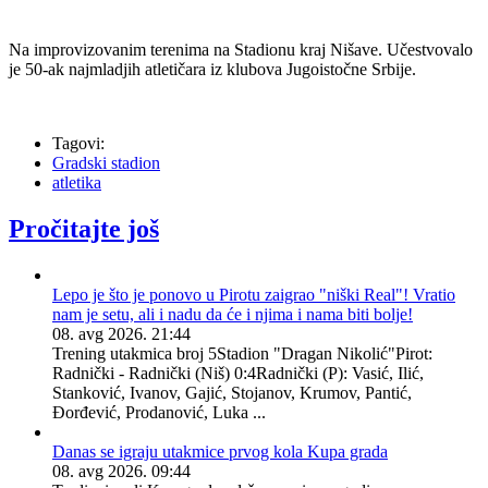
Na improvizovanim terenima na Stadionu kraj Nišave. Učestvovalo
je 50-ak najmladjih atletičara iz klubova Jugoistočne Srbije.
Tagovi:
Gradski stadion
atletika
Pročitajte još
Lepo je što je ponovo u Pirotu zaigrao "niški Real"! Vratio
nam je setu, ali i nadu da će i njima i nama biti bolje!
08. avg 2026. 21:44
Trening utakmica broj 5Stadion "Dragan Nikolić"Pirot:
Radnički - Radnički (Niš) 0:4Radnički (P): Vasić, Ilić,
Stanković, Ivanov, Gajić, Stojanov, Krumov, Pantić,
Đorđević, Prodanović, Luka ...
Danas se igraju utakmice prvog kola Kupa grada
08. avg 2026. 09:44