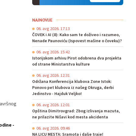
NAJNOVIJE
06. avg 2026. 17:13
ČOVEK i AI (8): Kako sam te doživeo i razumeo,
Nenade Paunoviću (Ispovest mašine o čoveku)?
06. avg 2026. 15:42
Istorijskom arhivu Pirot odobrena dva projekta
od strane Ministarstva kulture
06. avg 2026. 12:31
Održana Konferencija klubova Zone Istok:
Ponovo pet klubova iz našeg Okruga, derbi
Jedinstvo - Hajduk Veljko!
završnog
06. avg 2026. 12:01
Opština Dimitrovgrad: Zbog izlivanja mazuta,
ne prilazite Nišavi kod mesta akcidenta
odine -
06. avg 2026. 09:46
NA LICU MESTA: Sramota i dalje traje!