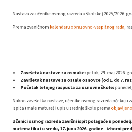
Nastava za učenike osmog razreda u školskoj 2025/2026. god
Prema zvaničnom
kalendaru obrazovno-vaspitnog rada
,
ras
Završetak nastave za osmake:
petak, 29. maj 2026. go
Završetak nastave za ostale osnovce (od 1. do 7. raz
Početak letnjeg raspusta za osnovne škole:
ponedelja
Nakon završetka nastave, učenike osmog razreda očekuju 
ispita (male mature) i upis u srednje škole prema
objavljen
Učenici osmog razreda završni ispit polagaće u ponedeljak,
matematika i u sredu, 17. juna 2026. godine - izborni pre