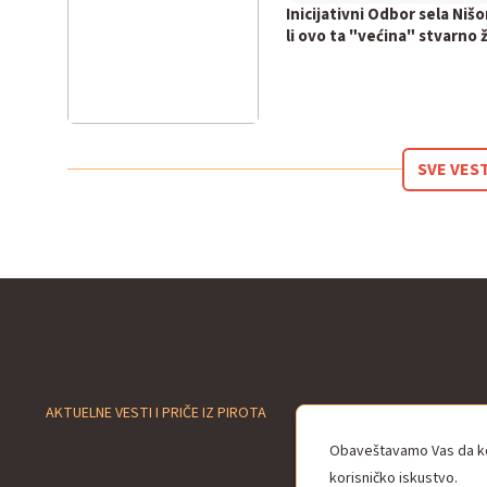
Inicijativni Odbor sela Nišo
li ovo ta "većina" stvarno ž
SVE VES
AKTUELNE VESTI I PRIČE IZ PIROTA
Obaveštavamo Vas da kor
korisničko iskustvo.