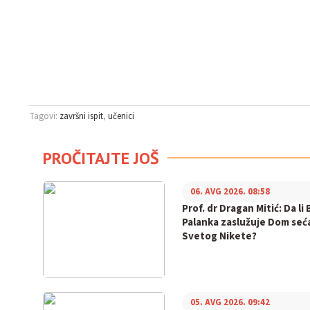
Tagovi:
završni ispit
učenici
PROČITAJTE JOŠ
06. AVG 2026. 08:58
Prof. dr Dragan Mitić: Da li 
Palanka zaslužuje Dom seć
Svetog Nikete?
05. AVG 2026. 09:42