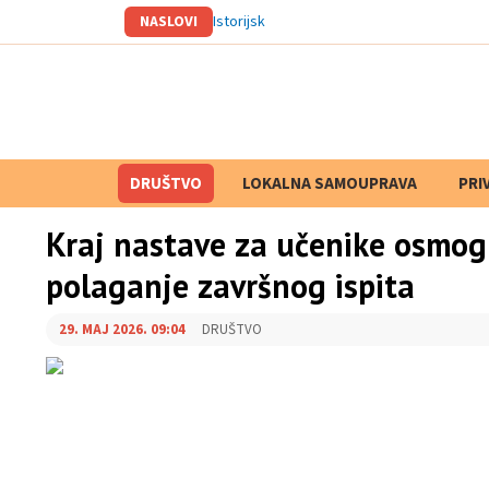
NASLOVI
Istorijskom arhiv
DRUŠTVO
LOKALNA SAMOUPRAVA
PRETRAGA
PRI
Kraj nastave za učenike osmog
polaganje završnog ispita
29. MAJ 2026. 09:04
DRUŠTVO