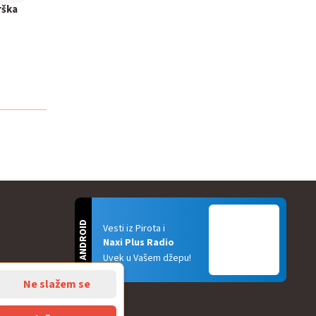
rška
ANDROID
Vesti iz Pirota i
Naxi Plus Radio
Uvek u Vašem džepu!
Ne slažem se