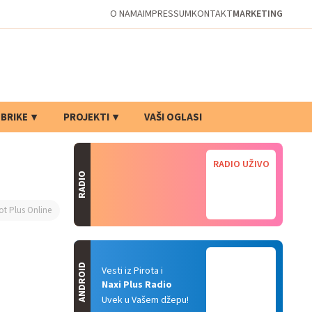
O NAMA
IMPRESSUM
KONTAKT
MARKETING
BRIKE
PROJEKTI
VAŠI OGLASI
RADIO UŽIVO
RADIO
ot Plus Online
ANDROID
Vesti iz Pirota i
Naxi Plus Radio
Uvek u Vašem džepu!