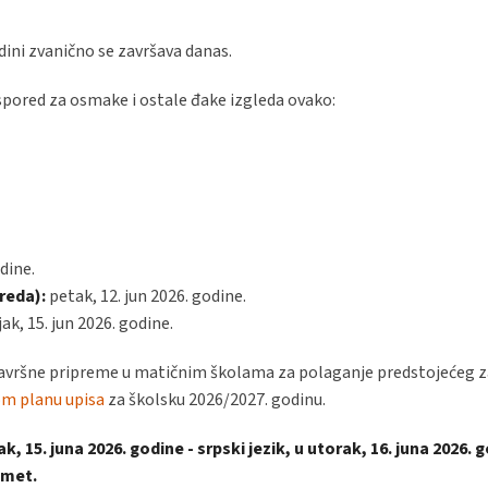
ini zvanično se završava danas.
pored za osmake i ostale đake izgleda ovako:
dine.
reda):
petak, 12. jun 2026. godine.
k, 15. jun 2026. godine.
završne pripreme u matičnim školama za polaganje predstojećeg 
om planu upisa
za školsku 2026/2027. godinu.
 15. juna 2026. godine - srpski jezik, u utorak, 16. juna 2026. g
dmet.