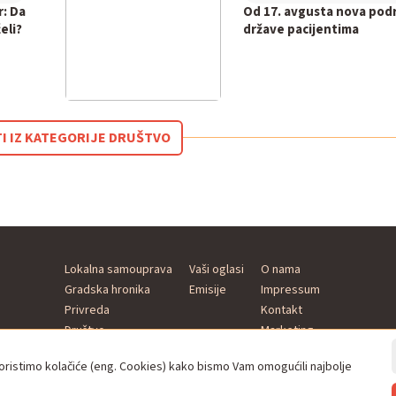
r: Da
Od 17. avgusta nova pod
eli?
države pacijentima
TI IZ KATEGORIJE DRUŠTVO
Lokalna samouprava
Vaši oglasi
O nama
Gradska hronika
Emisije
Impressum
Privreda
Kontakt
Društvo
Marketing
Kultura
istimo kolačiće (eng. Cookies) kako bismo Vam omogućili najbolje
Sport