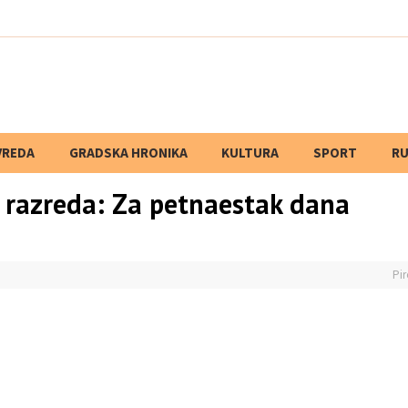
VREDA
GRADSKA HRONIKA
KULTURA
SPORT
RU
 razreda: Za petnaestak dana
Pir