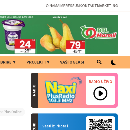
O NAMA
IMPRESSUM
KONTAKT
MARKETING
BRIKE
PROJEKTI
VAŠI OGLASI
RADIO UŽIVO
RADIO
ot Plus Online
Vesti iz Pirota i