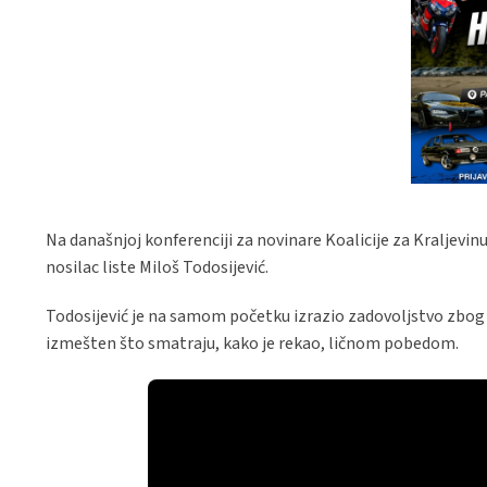
Na današnjoj konferenciji za novinare Koalicije za Kraljevinu
nosilac liste Miloš Todosijević.
Todosijević je na samom početku izrazio zadovoljstvo zbog
izmešten što smatraju, kako je rekao, ličnom pobedom.