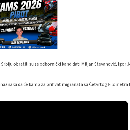
 Srbiju obratili su se odbornički kandidati Miljan Stevanović, Igor J
 naznaka da će kamp za prihvat migranata sa Četvrtog kilometra b