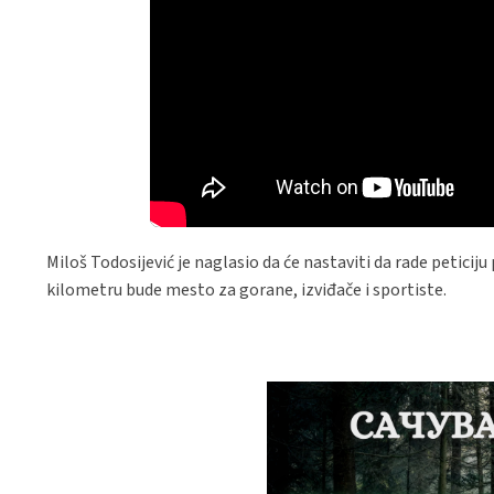
Miloš Todosijević je naglasio da će nastaviti da rade petici
kilometru bude mesto za gorane, izviđače i sportiste.