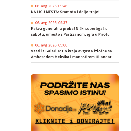
06. avg 2026. 09:46
NA LICU MESTA: Sramota i dalje traje!
06. avg 2026. 09:37
Kakva generalna proba! Niški superligaš u
subotu, umesto s Partizanom, igra u Pirotu
06. avg 2026. 09:00
Vesti iz Galerije: Do kraja avgusta izložbe sa
Ambasadom Meksika i manastirom Hilandar