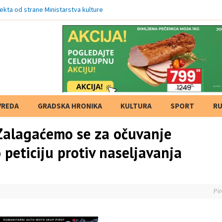
ekta od strane Ministarstva kulture
VREDA
GRADSKA HRONIKA
KULTURA
SPORT
RU
: Zalagaćemo se za očuvanje
 peticiju protiv naseljavanja
Pir