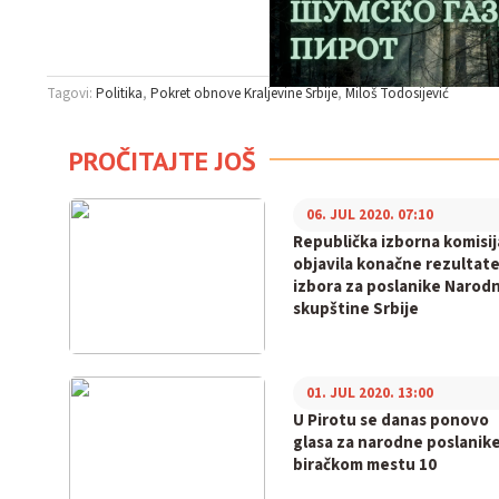
Tagovi:
Politika
Pokret obnove Kraljevine Srbije
Miloš Todosijević
PROČITAJTE JOŠ
06. JUL 2020. 07:10
Republička izborna komisij
objavila konačne rezultat
izbora za poslanike Narod
skupštine Srbije
01. JUL 2020. 13:00
U Pirotu se danas ponovo
glasa za narodne poslanik
biračkom mestu 10