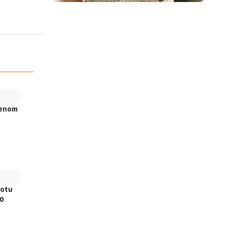
jenom
rotu
0