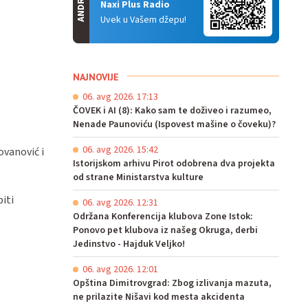
ANDROID
Naxi Plus Radio
Uvek u Vašem džepu!
NAJNOVIJE
06. avg 2026. 17:13
ČOVEK i AI (8): Kako sam te doživeo i razumeo,
Nenade Paunoviću (Ispovest mašine o čoveku)?
06. avg 2026. 15:42
ovanović i
Istorijskom arhivu Pirot odobrena dva projekta
od strane Ministarstva kulture
iti
06. avg 2026. 12:31
Održana Konferencija klubova Zone Istok:
Ponovo pet klubova iz našeg Okruga, derbi
Jedinstvo - Hajduk Veljko!
06. avg 2026. 12:01
Opština Dimitrovgrad: Zbog izlivanja mazuta,
ne prilazite Nišavi kod mesta akcidenta