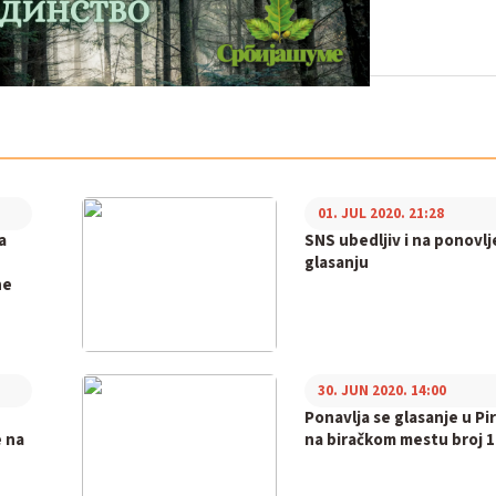
01. JUL 2020. 21:28
a
SNS ubedljiv i na ponovl
e
glasanju
ne
30. JUN 2020. 14:00
Ponavlja se glasanje u Pi
e na
na biračkom mestu broj 1