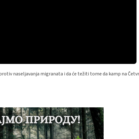
ju protiv naseljavanja migranata i da će težiti tome da kamp na Čet