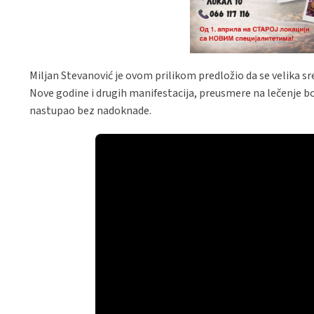
Miljan Stevanović je ovom prilikom predložio da se velika s
Nove godine i drugih manifestacija, preusmere na lečenje bo
nastupao bez nadoknade.