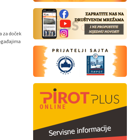
a za doček
događajima