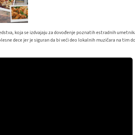
redstva, koja se izdvajaju za dovođenje poznatih estradnih umetnik
lesne dece jer je siguran da bi veći deo lokalnih muzičara na tim 