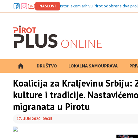
NASLOVI
Istorijskom arhivu Pirot odobrena dva proj
DRUŠTVO
LOKALNA SAMOUPRAVA
PRETRAGA
PRI
Koalicija za Kraljevinu Srbiju
kulture i tradicije. Nastavićemo
migranata u Pirotu
17. JUN 2020. 09:35