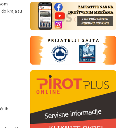
ovom
 do kraja su
ičnih