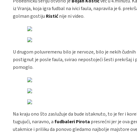
Pobedničku seriju otvorio je
Bojan Kostić
već u 4.minutu. Ka
iz Vranja, koja igra fudbal na ivici faula, napravila je 6. prekrš
golman gostiju
Ristić
nije ni video.
U drugom poluvremenu bilo je nervoze, bilo je nekih čudnih 
postignut je posle faula, svirao nepostojeći šesti prekršaj i 
pomoglo.
Na kraju ono što zaslužuje da bude istaknuto, to je fer i kor
tugujući, naravno, a
fudbaleri Pirota
presrećni jer je ova ge
utakmice i priliku da ponovo gledamo najbolje majstore ove 