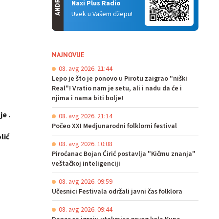
ANDROID
Naxi Plus Radio
Uvek u Vašem džepu!
NAJNOVIJE
08. avg 2026. 21:44
Lepo je što je ponovo u Pirotu zaigrao "niški
Real"! Vratio nam je setu, ali i nadu da će i
njima i nama biti bolje!
je .
08. avg 2026. 21:14
Počeo XXI Medjunarodni folklorni festival
lić
08. avg 2026. 10:08
Piroćanac Bojan Ćirić postavlja "Kičmu znanja"
veštačkoj inteligenciji
08. avg 2026. 09:59
Učesnici Festivala održali javni čas folklora
08. avg 2026. 09:44