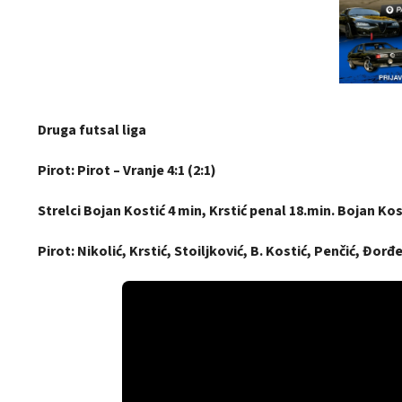
Druga futsal liga
Pirot: Pirot – Vranje 4:1 (2:1)
Strelci Bojan Kostić 4 min, Krstić penal 18.min. Bojan Kost
Pirot: Nikolić, Krstić, Stoiljković, B. Kostić, Penčić, Đorđe