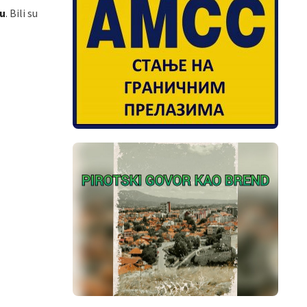
ću
. Bili su