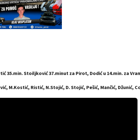
ić 35.min. Stoiljković 37.minut za Pirot, Dodić u 14.min. za Vran
vić, M.Kostić, Ristić, N.Stojić, D. Stojić, Pešić, Mančić, Džunić, Co