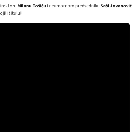
direktoru
Milanu Tošiću
i neumornom predsedniku
Saši Jovanovi
ili titulu!!!