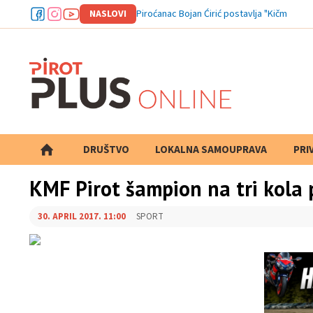
NASLOVI
Piroćanac Bojan Ćirić postavlja "Kičmu znan
DRUŠTVO
LOKALNA SAMOUPRAVA
PRETRAGA
PRI
KMF Pirot šampion na tri kola p
30. APRIL 2017. 11:00
SPORT