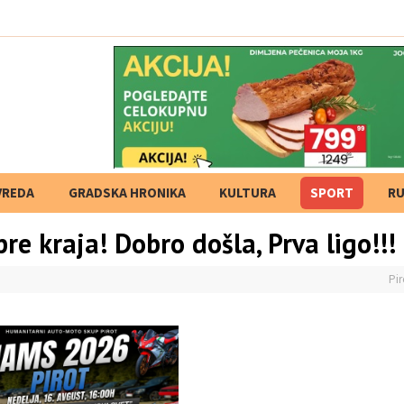
ja" veštačkoj i
VREDA
GRADSKA HRONIKA
KULTURA
SPORT
RU
re kraja! Dobro došla, Prva ligo!!!
Pir