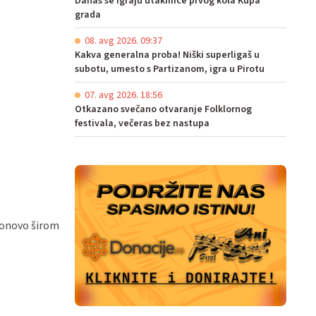
Danas se igraju utakmice prvog kola Kupa
grada
08. avg 2026. 09:37
Kakva generalna proba! Niški superligaš u
subotu, umesto s Partizanom, igra u Pirotu
07. avg 2026. 18:56
Otkazano svečano otvaranje Folklornog
festivala, večeras bez nastupa
 ponovo širom