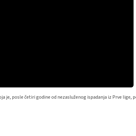
 je, posle četiri godine od nezasluženog ispadanja iz Prve lige,