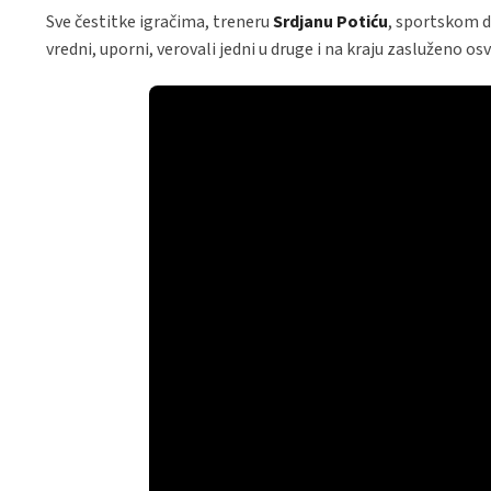
Sve čestitke igračima, treneru
Srdjanu Potiću
, sportskom 
vredni, uporni, verovali jedni u druge i na kraju zasluženo osvoj