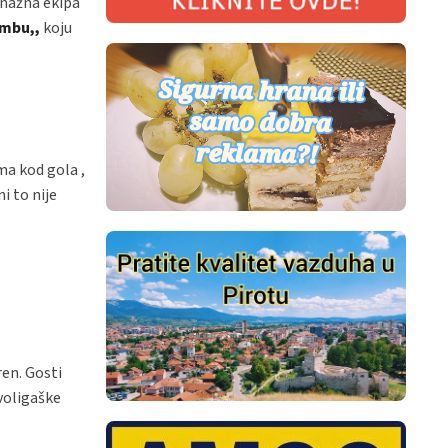
 Snažna ekipa
mbu,,
koju
ma kod gola ,
i to nije
ren. Gosti
rvoligaške