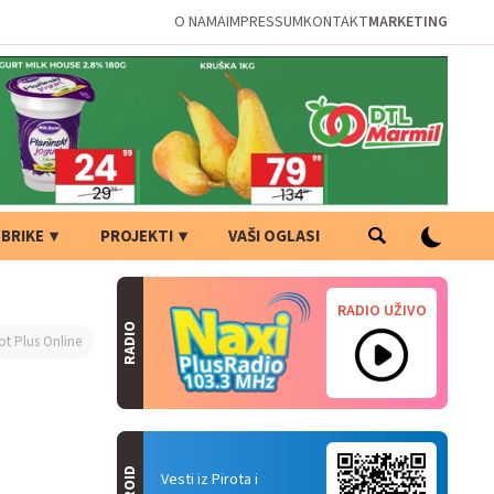
O NAMA
IMPRESSUM
KONTAKT
MARKETING
BRIKE
PROJEKTI
VAŠI OGLASI
RADIO UŽIVO
RADIO
ot Plus Online
Vesti iz Pirota i