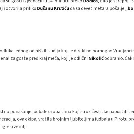
da su gosti izjednačili u 14. minutu preko
Dodića
, bilo je strepnji.
aj i otvorila priliku
Dušanu Krstiću
da sa devet metara pošalje ,,
bo
odluka jednog od niških sudija koji je direktno pomogao Vranjanci
penal za goste pred kraj meča, koji je odlični
Nikolić
odbranio. Čak n
ektno ponašanje fudbalera oba tima koji su uz čestitke napustili te
neracija, ova ekipa, vratila brojnim ljubiteljima fudbala u Pirotu p
igre u zemlji.