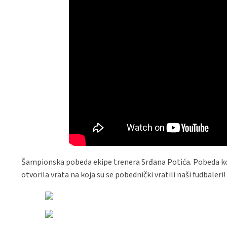
Šampionska pobeda ekipe trenera Srđana Potića. Pobeda koja
otvorila vrata na koja su se pobednički vratili naši fudbaleri!