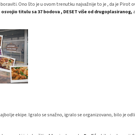
oraviti. Ono što je u ovom trenutku najvažnije to je , da je Pirot 
,
osvojio titulu sa 37 bodova , DESET više od drugoplasiranog,
a
ajbolje ekipe. Igralo se snažno, igralo se organizovano, bilo je odl