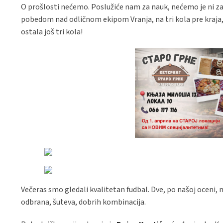
O prošlosti nećemo. Poslužiće nam za nauk, nećemo je ni zab
pobedom nad odličnom ekipom Vranja, na tri kola pre kraja
ostala još tri kola!
Večeras smo gledali kvalitetan fudbal. Dve, po našoj oceni, n
odbrana, šuteva, dobrih kombinacija.