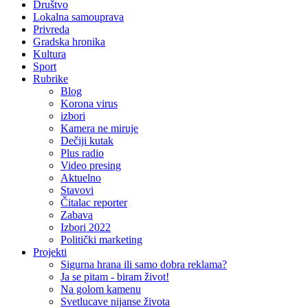
Društvo
Lokalna samouprava
Privreda
Gradska hronika
Kultura
Sport
Rubrike
Blog
Korona virus
izbori
Kamera ne miruje
Dečiji kutak
Plus radio
Video presing
Aktuelno
Stavovi
Čitalac reporter
Zabava
Izbori 2022
Politički marketing
Projekti
Sigurna hrana ili samo dobra reklama?
Ja se pitam - biram život!
Na golom kamenu
Svetlucave nijanse života