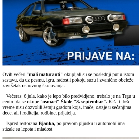
Ovih večeri "
mali maturanti"
okupljali su se poslednji put u istom
sastavu, da uz pesmu, igru, radost i pokoju suzu i zvanično obeleže
završetak osnovnog školovanja.
Večeras, 6.jula, kako je lepo bilo predvidjeno, trebalo je na Trgu u
centru da se okupe "
osmaci" Škole "8. septembar".
Kiša i loše
vreme nisu dozvolili šetnju gradom koja, inače, ostaje u sećanjima
dece, ali i roditelja, rodbine, prijatelja.
Ispred restorana
Bjanka
, po pravom pljusku u automobilima
stizale su lepota i mladost .