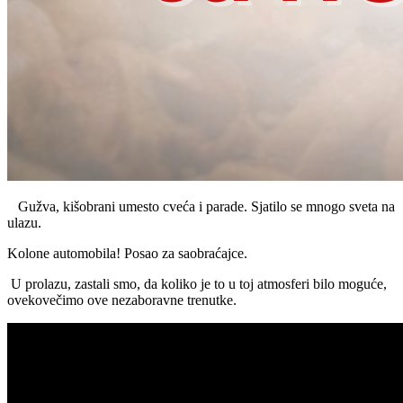
Gužva, kišobrani umesto cveća i parade. Sjatilo se mnogo sveta na
ulazu.
Kolone automobila! Posao za saobraćajce.
U prolazu, zastali smo, da koliko je to u toj atmosferi bilo moguće,
ovekovečimo ove nezaboravne trenutke.