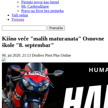
Pirotski govor kao brend
Mi, Caribrodžanje
Pravo na život bez prepreka
Vaši oglasi
Pretraga
Pretražite
Kišno veče "malih maturanata" Osnovne
škole "8. septembar"
06. jul 2020. 21:13
Društvo
Pirot Plus Online