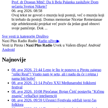
Prof. dr Dragan Mitić: Da li Bela Palanka zaslužuje Dom
sećanja Svetog Nikete?
06. avg 2026. 08:58
Ovaj tekst ne govori o muzeju koji postoji, već o muzeju koji
bi trebalo da postoji. Domus memoriae Nicetae Remesianae
nije arhitektonski projekat već poziv da jedan grad obnovi
svoje pamćenje. Dok ...
Sve vesti iz kategorije Društvo
Naxi Plus Radio
Radio
Radio uživo
▶
Vesti iz Pirota i
Naxi Plus Radio
Uvek u Vašem džepu!
Android
Android
Najnovije
08. avg 2026. 21:44
Lepo je što je ponovo u Pirotu zaigrao
"niški Real"! Vratio nam je setu, ali i nadu da će i njima i
nama biti bolje!
08. avg 2026. 21:14
Počeo XXI Međunarodni folklorni
festival
08. avg 2026. 10:08
Piroćanac Bojan Ćirić postavlja "Kičmu
znanja" veštačkoj inteligenciji
08. avg 2026. 09:59
Učesnici Festivala održali javni čas
folklora