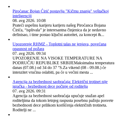
Piroćanac Bojan Ćirić postavlja "Kičmu znanja" veštačkoj
inteligenciji
08. avg 2026. 10:08
Prateći uspešnu karijeru karijeru našeg Piroćanca Bojana
Ćirića, “isplivala” je interesantna činjenica da je nedavno
definisao, i time postao ključni autoritet, za koncept &...
Upozorenje RHMZ - Toplotni talas ne jenjava, povećana
opasnost od požara
07. avg 2026. 09:34
UPOZORENJE NA VISOKE TEMPERATURE NA
PODRUČJU REPUBLIKE SRBIJEMaksimalna temperatura
danas (07.08.) od 34 do 37 °S.Za vikend (08 - 09.08.) će
intenzitet vrućina oslabiti, pa će u većini mesta ...
Agencija za bezbednost saobraćaja: Električni trotinet nije
igračka - bezbednost dece počinje od roditelja
07. avg 2026. 09:31
Agencija za bezbednost saobraćaja upućuje snažan apel
roditeljima da tokom letnjeg raspusta posebnu pažnju posvete
bezbednosti dece prilikom korišćenja električnih trotineta.
Roditelji ne ...