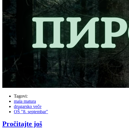
Tagovi:
mala matura
drugarsko veče
OŠ "8. septembar"
Pročitajte još