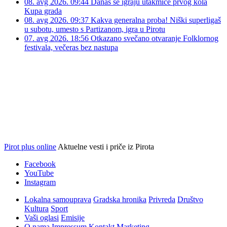
08. avg 2026. 09:44
Danas se igraju utakmice prvog kola
Kupa grada
08. avg 2026. 09:37
Kakva generalna proba! Niški superligaš
u subotu, umesto s Partizanom, igra u Pirotu
07. avg 2026. 18:56
Otkazano svečano otvaranje Folklornog
festivala, večeras bez nastupa
Pirot plus online
Aktuelne vesti i priče iz Pirota
Facebook
YouTube
Instagram
Lokalna samouprava
Gradska hronika
Privreda
Društvo
Kultura
Sport
Vaši oglasi
Emisije
O nama
Impressum
Kontakt
Marketing