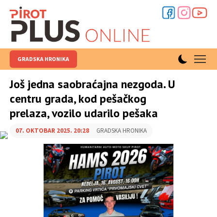
GRADSKA HRONIKA
Još jedna saobraćajna nezgoda. U
centru grada, kod pešačkog
prelaza, vozilo udarilo pešaka
07. OKTOBAR 2025. 20:28
GRADSKA HRONIKA