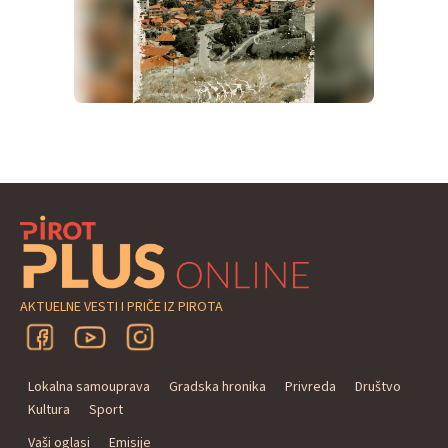
AKTUELNE VESTI I PRIČE IZ PIROTA
Lokalna samouprava
Gradska hronika
Privreda
Društvo
Kultura
Sport
Vaši oglasi
Emisije