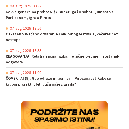
08. avg 2026. 09:37
Kakva generalna proba! Niški superligaš u subotu, umesto s
Partizanom, igra u Pirotu
07. avg 2026. 18:56
Otkazano svečano otvaranje Folklornog festivala, večeras bez
nastupa
07. avg 2026. 13:33
REAGOVANJA: Relativizacija rizika, netačne tvrdnje i izostanak
odgovora
07. avg 2026. 11:00
ČOVEK i AI (9): Gde odlaze milioni svih Piroćanaca? Kako su
krupni projekti ubili dušu našeg grada?