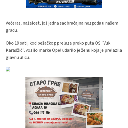
Večeras, nažalost, još jedna saobraćajna nezgoda u našem
gradu.
Oko 19 sati, kod pešačkog prelaza preko puta OŠ "Vuk
Karadžić", vozilo marke Opel udarilo je ženu koja je prelazila
glavnu ulicu.