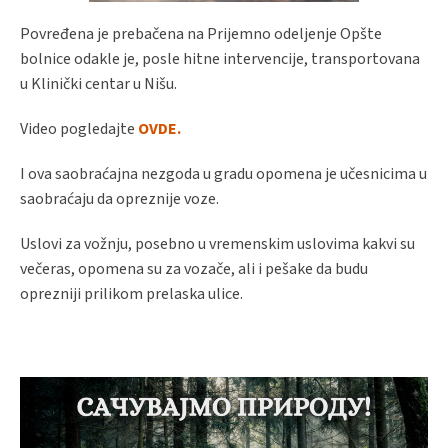
Povređena je prebačena na Prijemno odeljenje Opšte
bolnice odakle je, posle hitne intervencije, transportovana
u Klinički centar u Nišu.
Video pogledajte
OVDE.
I ova saobraćajna nezgoda u gradu opomena je učesnicima u
saobraćaju da opreznije voze.
Uslovi za vožnju, posebno u vremenskim uslovima kakvi su
večeras, opomena su za vozače, ali i pešake da budu
oprezniji prilikom prelaska ulice.