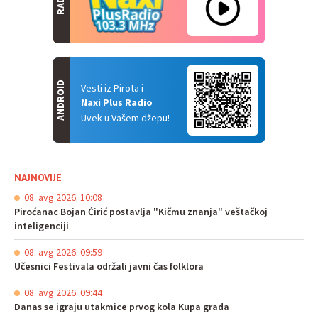
RADIO
ANDROID
Vesti iz Pirota i
Naxi Plus Radio
Uvek u Vašem džepu!
NAJNOVIJE
08. avg 2026. 10:08
Piroćanac Bojan Ćirić postavlja "Kičmu znanja" veštačkoj
inteligenciji
08. avg 2026. 09:59
Učesnici Festivala održali javni čas folklora
08. avg 2026. 09:44
Danas se igraju utakmice prvog kola Kupa grada