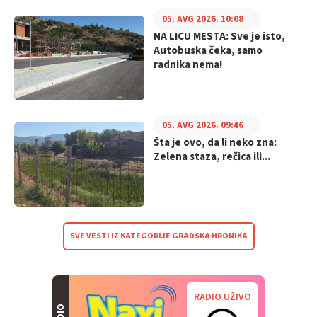
05. AVG 2026. 10:08
NA LICU MESTA: Sve je isto,
Autobuska čeka, samo
radnika nema!
05. AVG 2026. 09:46
Šta je ovo, da li neko zna:
Zelena staza, rečica ili...
SVE VESTI IZ KATEGORIJE GRADSKA HRONIKA
RADIO UŽIVO