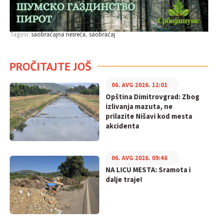
Tagovi:
saobraćajna nesreća
saobraćaj
PROČITAJTE JOŠ
06. AVG 2026. 12:01
Opština Dimitrovgrad: Zbog
izlivanja mazuta, ne
prilazite Nišavi kod mesta
akcidenta
06. AVG 2026. 09:46
NA LICU MESTA: Sramota i
dalje traje!