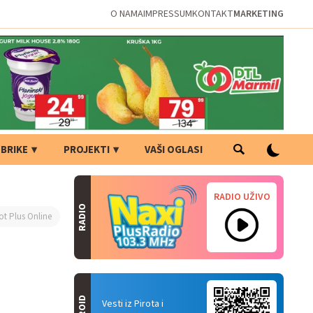
O NAMA
IMPRESSUM
KONTAKT
MARKETING
BRIKE
PROJEKTI
VAŠI OGLASI
RADIO UŽIVO
RADIO
ot Plus Online
Vesti iz Pirota i