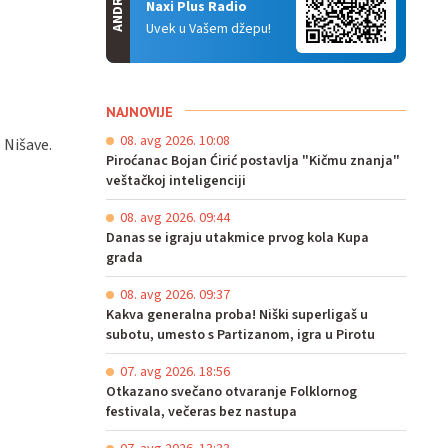
ANDROID
Naxi Plus Radio
Uvek u Vašem džepu!
NAJNOVIJE
08. avg 2026. 10:08
 Nišave.
Piroćanac Bojan Ćirić postavlja "Kičmu znanja"
veštačkoj inteligenciji
08. avg 2026. 09:44
Danas se igraju utakmice prvog kola Kupa
grada
08. avg 2026. 09:37
Kakva generalna proba! Niški superligaš u
subotu, umesto s Partizanom, igra u Pirotu
07. avg 2026. 18:56
Otkazano svečano otvaranje Folklornog
festivala, večeras bez nastupa