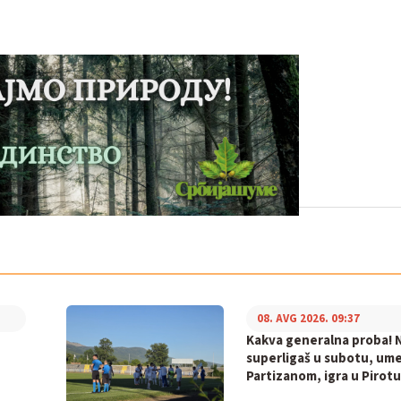
08. AVG 2026. 09:37
Kakva generalna proba! N
superligaš u subotu, ume
Partizanom, igra u Pirotu