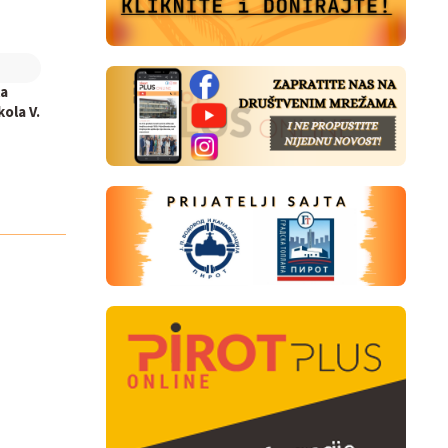
la
ola V.