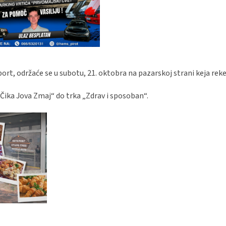
sport, održaće se u subotu, 21. oktobra na pazarskoj strani keja reke
Čika Jova Zmaj“ do trka „Zdrav i sposoban“.