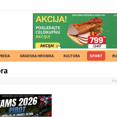
 grada
VREDA
GRADSKA HRONIKA
KULTURA
SPORT
RU
bra
Pir