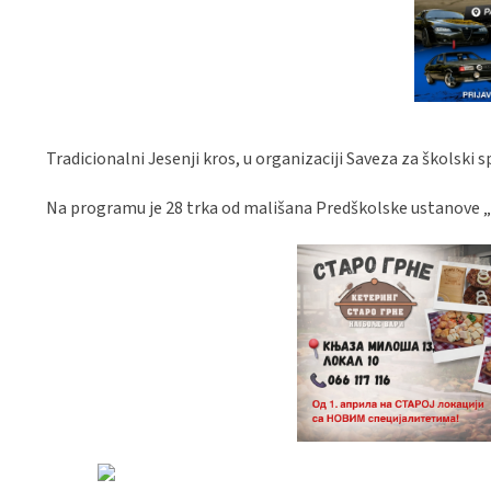
Tradicionalni Jesenji kros, u organizaciji Saveza za školski 
Na programu je 28 trka od mališana Predškolske ustanove „