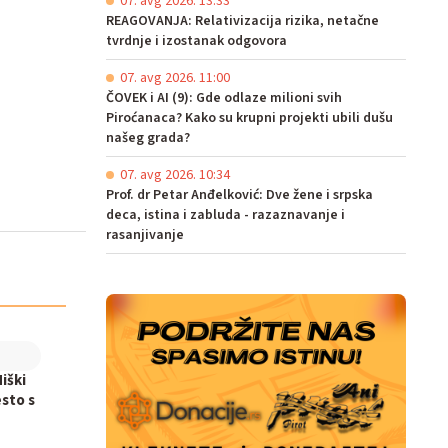
07. avg 2026. 13:33
REAGOVANJA: Relativizacija rizika, netačne
tvrdnje i izostanak odgovora
07. avg 2026. 11:00
ČOVEK i AI (9): Gde odlaze milioni svih
Piroćanaca? Kako su krupni projekti ubili dušu
našeg grada?
07. avg 2026. 10:34
Prof. dr Petar Anđelković: Dve žene i srpska
deca, istina i zabluda - razaznavanje i
rasanjivanje
iški
sto s