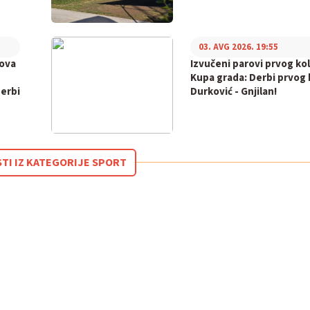
03. AVG 2026. 19:55
bova
Izvučeni parovi prvog ko
Kupa grada: Derbi prvog k
derbi
Durković - Gnjilan!
STI IZ KATEGORIJE SPORT