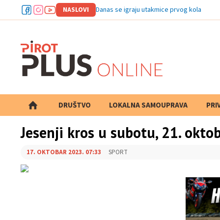
NASLOVI
Danas se igraju utakmice prvog kola Kupa
DRUŠTVO
LOKALNA SAMOUPRAVA
PRETRAGA
PRI
Jesenji kros u subotu, 21. okto
17. OKTOBAR 2023. 07:33
SPORT