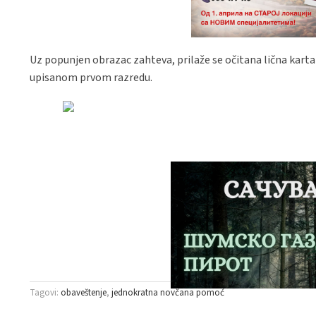
Uz popunjen obrazac zahteva, prilaže se očitana lična karta
upisanom prvom razredu.
Tagovi:
obaveštenje
jednokratna novčana pomoć