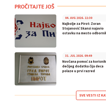
PROČITAJTE JOŠ
04. AVG 2026. 22:30
Najbolje za Pirot: Zoran
Stojanović Skansi najavio
ostavku na mesto odborni
31. JUL 2026. 09:49
Novčana pomoć za korisni
dečijeg dodatka čija deca
polaze u prvi razred
SVE VESTI IZ 