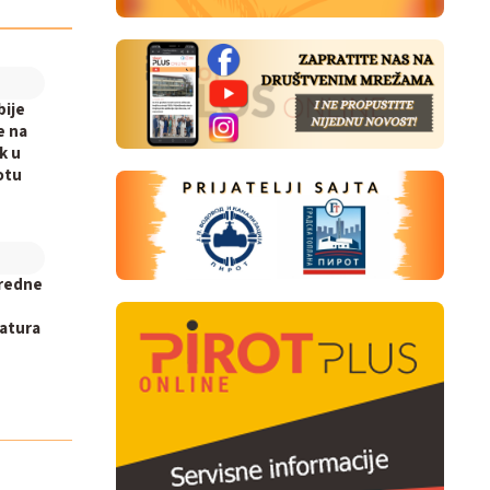
bije
e na
k u
otu
nredne
atura