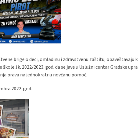
tvene brige o deci, omladinu i zdravstvenu zaštitu, obaveštavaju k
e škole šk. 2022/2023. god. da se jave u Uslužni centar Gradske upra
vanja prava na jednokratnu novčanu pomoć.
embra 2022. god.