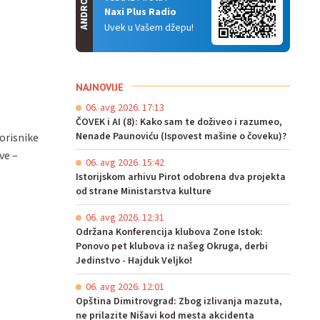
ANDROID
Naxi Plus Radio
Uvek u Vašem džepu!
NAJNOVIJE
06. avg 2026. 17:13
ČOVEK i AI (8): Kako sam te doživeo i razumeo,
Nenade Paunoviću (Ispovest mašine o čoveku)?
orisnike
ve –
06. avg 2026. 15:42
Istorijskom arhivu Pirot odobrena dva projekta
od strane Ministarstva kulture
06. avg 2026. 12:31
Održana Konferencija klubova Zone Istok:
Ponovo pet klubova iz našeg Okruga, derbi
Jedinstvo - Hajduk Veljko!
06. avg 2026. 12:01
Opština Dimitrovgrad: Zbog izlivanja mazuta,
ne prilazite Nišavi kod mesta akcidenta