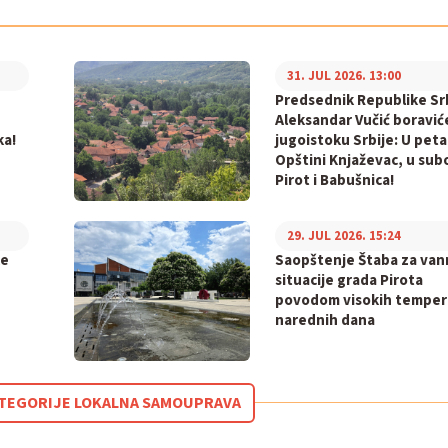
31. JUL 2026. 13:00
Predsednik Republike Sr
Aleksandar Vučić boravić
ka!
jugoistoku Srbije: U peta
Opštini Knjaževac, u sub
Pirot i Babušnica!
29. JUL 2026. 15:24
ke
Saopštenje Štaba za va
situacije grada Pirota
povodom visokih temper
narednih dana
KATEGORIJE LOKALNA SAMOUPRAVA