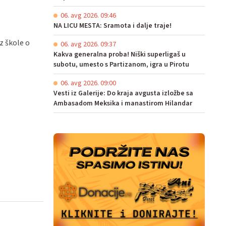
06. avg 2026. 09:46
NA LICU MESTA: Sramota i dalje traje!
z škole o
06. avg 2026. 09:37
Kakva generalna proba! Niški superligaš u
subotu, umesto s Partizanom, igra u Pirotu
06. avg 2026. 09:00
Vesti iz Galerije: Do kraja avgusta izložbe sa
Ambasadom Meksika i manastirom Hilandar