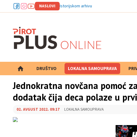
NASLOVI
Istorijskom arhivu Pirot odobrena d
DRUŠTVO
LOKALNA SAMOUPRAVA
PRETRAGA
PRI
Jednokratna novčana pomoć za 
dodatak čija deca polaze u prv
02. AVGUST 2022. 09:17
LOKALNA SAMOUPRAVA