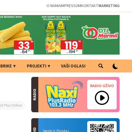
O NAMA
IMPRESSUM
KONTAKT
MARKETING
BRIKE
PROJEKTI
VAŠI OGLASI
RADIO UŽIVO
RADIO
ot Plus Online
Vesti iz Pirota i