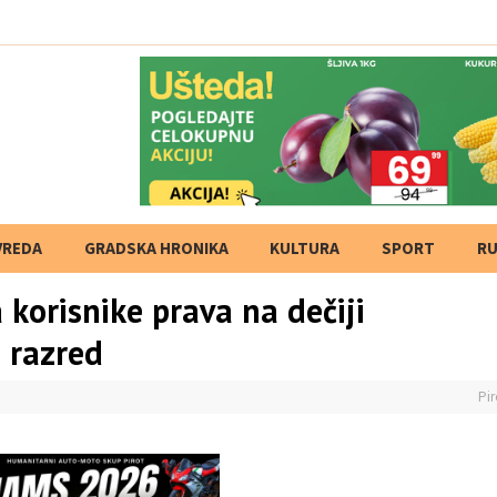
VREDA
GRADSKA HRONIKA
KULTURA
SPORT
RU
korisnike prava na dečiji
i razred
Pir