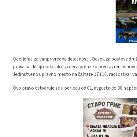
Odeljenje za vanprivredne delatnosti, Odsek za poslove druš
prava na dečiji dodatak čija deca polaze u prvi razred osnovn
Jedinstveno upravno mesto na šaltere 17 i 18, radi ostvari
Ovo pravo ostvaruje se u periodu od 01. avgusta do 30. sept