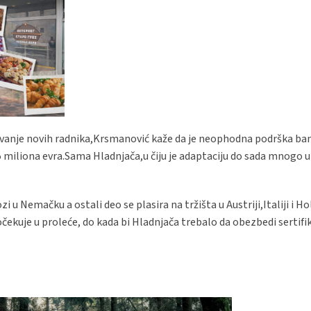
ljavanje novih radnika,Krsmanović kaže da je neophodna podrška ba
,5 miliona evra.Sama Hladnjača,u čiju je adaptaciju do sada mnogo 
u Nemačku a ostali deo se plasira na tržišta u Austriji,Italiji i Hol
čekuje u proleće, do kada bi Hladnjača trebalo da obezbedi sertif