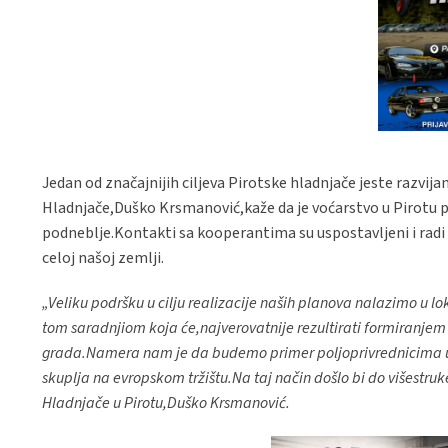
Jedan od značajnijih ciljeva Pirotske hladnjače jeste razvij
Hladnjače,Duško Krsmanović,kaže da je voćarstvo u Pirotu pr
podneblje.Kontakti sa kooperantima su uspostavljeni i radi 
celoj našoj zemlji.
„Veliku podršku u cilju realizacije naših planova nalazimo u 
tom saradnjiom koja će,najverovatnije rezultirati formiranj
grada.Namera nam je da budemo primer poljoprivrednicima u po
skuplja na evropskom tržištu.Na taj način došlo bi do višestruk
Hladnjače u Pirotu,Duško Krsmanović.