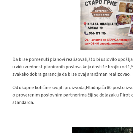
Da bi se pomenuti planovi realizovali,što bi uslovilo upoš
u vidu vrednost planiranih poslova koja dostiže brojku od 1
svakako dobra garancija da bi se ovaj aranžman realizovao.
Od ukupne količine svojih proizvoda,Hladnjača 80 posto izvozi 
o proverenim poslovnim partnerima čiji se dolazak u Pirot o
standarda.