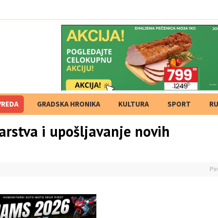
tvrdnje i izost
VREDA
GRADSKA HRONIKA
KULTURA
SPORT
RU
arstva i upošljavanje novih
Pir