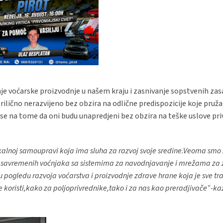
anje voćarske proizvodnje u našem kraju i zasnivanje sopstvenih za
ilično nerazvijeno bez obzira na odlične predispozicije koje pruža
se na tome da oni budu unapredjeni bez obzira na teške uslove priv
lokalnoj samoupravi koja ima sluha za razvoj svoje sredine.Veoma smo
em savremenih voćnjaka sa sistemima za navodnjavanje i mrežama za z
gledu razvoja voćarstva i proizvodnje zdrave hrane koja je sve tra
e koristi,kako za poljoprivrednike,tako i za nas kao preradjivače“-ka