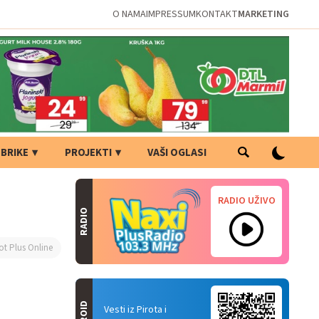
O NAMA
IMPRESSUM
KONTAKT
MARKETING
BRIKE
PROJEKTI
VAŠI OGLASI
RADIO UŽIVO
RADIO
ot Plus Online
Vesti iz Pirota i