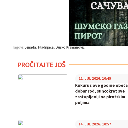
Tagovi:
Lenada
Hladnjača
Duško Krsmanović
PROČITAJTE JOŠ
22. JUL 2026. 10:45
Kukuruz ove godine obeća
dobar rod, suncokret sve
zastupljeniji na pirotskim
poljima
14. JUL 2026. 10:57