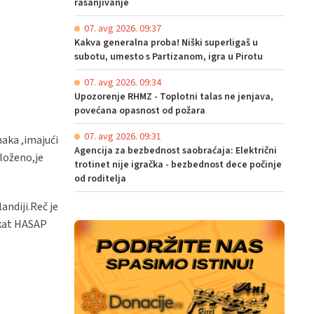
rasanjivanje
07. avg 2026. 09:37
Kakva generalna proba! Niški superligaš u
subotu, umesto s Partizanom, igra u Pirotu
07. avg 2026. 09:34
Upozorenje RHMZ - Toplotni talas ne jenjava,
povećana opasnost od požara
07. avg 2026. 09:31
naka ,imajući
Agencija za bezbednost saobraćaja: Električni
uloženo,je
trotinet nije igračka - bezbednost dece počinje
od roditelja
andiji.Reč je
ikat HASAP