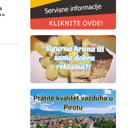
li
a u