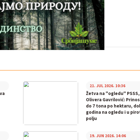
21. JUL 2026. 10:36
va
Žetva na "ogledu" PSSS,
Olivera Gavrilović: Prinos
do 7 tona po hektaru, do
godina na ogledu i u pir
polju
19. JUN 2026. 14:06