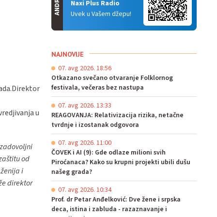
ANDROID
Naxi Plus Radio
Uvek u Vašem džepu!
NAJNOVIJE
07. avg 2026. 18:56
Otkazano svečano otvaranje Folklornog
festivala, večeras bez nastupa
sada.Direktor
07. avg 2026. 13:33
redjivanja u
REAGOVANJA: Relativizacija rizika, netačne
tvrdnje i izostanak odgovora
07. avg 2026. 11:00
 zadovoljni
ČOVEK i AI (9): Gde odlaze milioni svih
aštitu od
Piroćanaca? Kako su krupni projekti ubili dušu
ženija i
našeg grada?
že direktor
07. avg 2026. 10:34
Prof. dr Petar Anđelković: Dve žene i srpska
deca, istina i zabluda - razaznavanje i