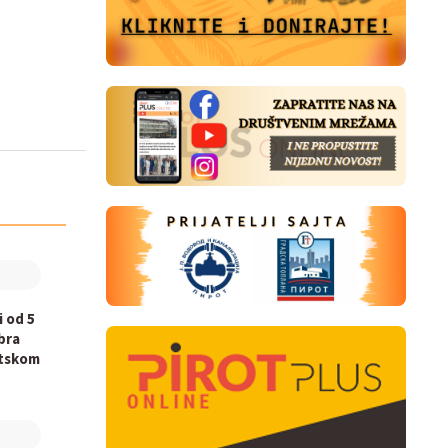
i od 5
bra
otskom