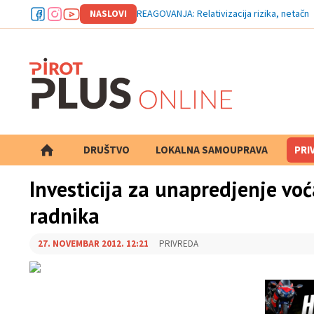
NASLOVI
REAGOVANJA: Relativizacija rizika, netačne 
DRUŠTVO
LOKALNA SAMOUPRAVA
PRETRAGA
PRI
Investicija za unapredjenje voć
radnika
27. NOVEMBAR 2012. 12:21
PRIVREDA