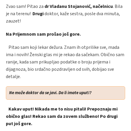
Zvao sam! Pitao za
dr Vladanu Stojanović, načelnicu
. Bila
je na terenu!
Drugi
doktor, kaže sestra, posle dva minuta,
zauzet!
Na Prijemnom sam prošao još gore.
Pitao sam koji lekar dežura. Znam ih otprilike sve, mada
ima i novih! Ženski glas mi je rekao da sačekam. Obično sam
ranije, kada sam prikupljao podatke o broju prijema i
dijagnoza, bio srdačno pozdravljen od svih, dobijao sve
detalje.
Ne može doktor da se javi. Da li imate uput!?
Kakav uput! Nikada me to nisu pitali! Prepoznaju mi
obično glas! Rekao sam da zovem službeno! Po drugi
put još gore.