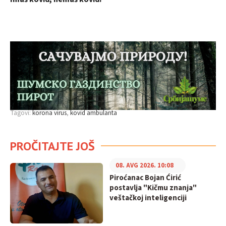
Tagovi:
korona virus
kovid ambulanta
PROČITAJTE JOŠ
08. AVG 2026. 10:08
Piroćanac Bojan Ćirić
postavlja "Kičmu znanja"
veštačkoj inteligenciji