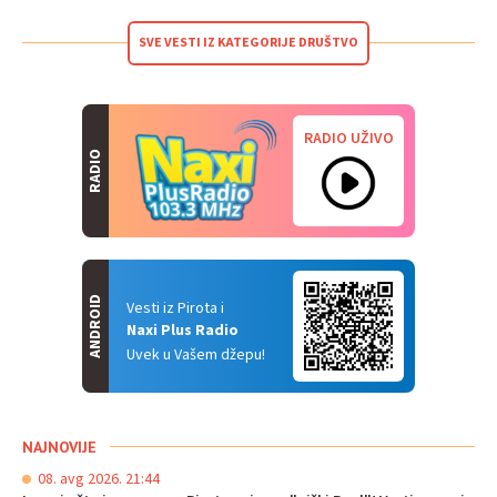
SVE VESTI IZ KATEGORIJE DRUŠTVO
RADIO UŽIVO
RADIO
ANDROID
Vesti iz Pirota i
Naxi Plus Radio
Uvek u Vašem džepu!
NAJNOVIJE
08. avg 2026. 21:44