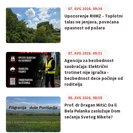
07. AVG 2026. 09:34
Upozorenje RHMZ - Toplotni
talas ne jenjava, povećana
opasnost od požara
07. AVG 2026. 09:31
Agencija za bezbednost
saobraćaja: Električni
trotinet nije igračka -
bezbednost dece počinje od
roditelja
06. AVG 2026. 08:58
Prof. dr Dragan Mitić: Da li
Bela Palanka zaslužuje Dom
sećanja Svetog Nikete?