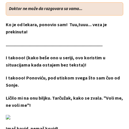
Doktor ne može da razgovara sa vama...
Ko je od lekara, ponovio sam! Tuu,tuuu... veza je
prekinuta!
....................................................................................
I takooo! (kako beše ono u seriji, ovo koristim u
situacijama kada ostajem bez teksta)!
I takooo! Ponoviću, pod utiskom svega što sam čuo od
Sonje.
Ličilo mi na onu biljku. Tarčužak, kako se zvala. "Voli me,
ne voli me"!
Imaš kovid, nemaš kovid!