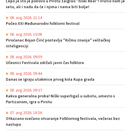
Lepo je što je ponovo u Pirotu zaigrao "niški Real"! Vratio nam je
setu, ali i nadu da će i njima i nama biti bolje!
08. avg 2026. 21:14
Počeo XXI Međunarodni folklorni festival
08. avg 2026. 10:08
Piroćanac Bojan Ćirić postavlja "Kičmu znanja" veštačkoj
inteligenciji
08. avg 2026. 09:59
Učesnici Festivala održali javni čas folklora
08. avg 2026. 09:44
Danas se igraju utakmice prvog kola Kupa grada
08. avg 2026. 09:37
Kakva generalna proba! Niški superligaš u subotu, umesto s
Partizanom, igra u Pirotu
07. avg 2026. 18:56
Otkazano svečano otvaranje Folklornog festivala, večeras bez
nastupa