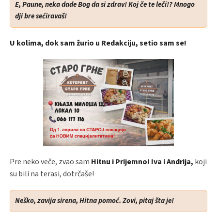
E, Paune, neka dade Bog da si zdrav! Koj če te leči!? Mnogo
dji bre sećiravaš!
U kolima, dok sam žurio u Redakciju, setio sam se!
Pre neko veče, zvao sam
Hitnu i Prijemno! Iva i Andrija,
koji
su bili na terasi, dotrčaše!
Neško, zavija sirena, Hitna pomoć. Zovi, pitaj šta je!