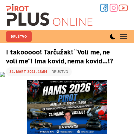
DRUŠTVO
I takooooo! Tarčužak! “Voli me, ne
voli me”! Ima kovid, nema kovid...!?
31. MART 2021. 13:54
DRUŠTVO