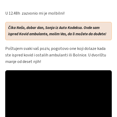
U 12.48h zazvonio mi je molbilni!
Čika Nešo, dobar dan, Sonja iz Auto Kodeksa. Ovde sam
ispred Kovid ambulante, molim Vas, da li možete da dođete!
Poštujem svaki vaš poziv, pogotovo one koji dolaze kada
ste ispred kovid i ostalih ambulanti ili Bolnice. U dvorištu
manje od deset njih!