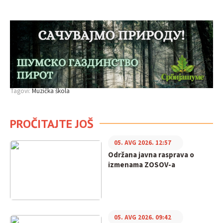
Tagovi:
Muzička škola
PROČITAJTE JOŠ
05. AVG 2026. 12:57
Održana javna rasprava o
izmenama ZOSOV-a
05. AVG 2026. 09:42