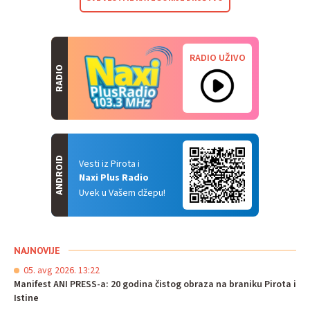
RADIO UŽIVO
RADIO
ANDROID
Vesti iz Pirota i
Naxi Plus Radio
Uvek u Vašem džepu!
NAJNOVIJE
05. avg 2026. 13:22
Manifest ANI PRESS-a: 20 godina čistog obraza na braniku Pirota i
Istine