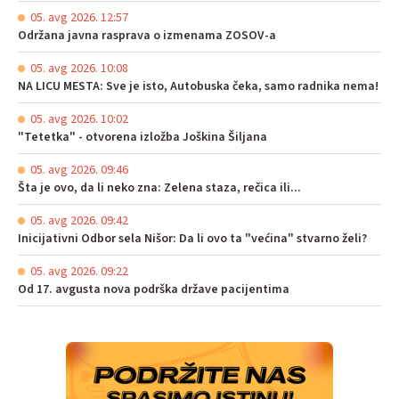
05. avg 2026. 12:57
Održana javna rasprava o izmenama ZOSOV-a
05. avg 2026. 10:08
NA LICU MESTA: Sve je isto, Autobuska čeka, samo radnika nema!
05. avg 2026. 10:02
"Tetetka" - otvorena izložba Joškina Šiljana
05. avg 2026. 09:46
Šta je ovo, da li neko zna: Zelena staza, rečica ili...
05. avg 2026. 09:42
Inicijativni Odbor sela Nišor: Da li ovo ta "većina" stvarno želi?
05. avg 2026. 09:22
Od 17. avgusta nova podrška države pacijentima