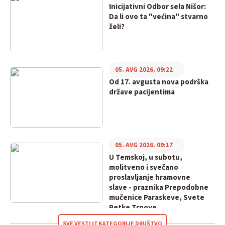
Inicijativni Odbor sela Nišor:
Da li ovo ta "većina" stvarno
želi?
05. AVG 2026. 09:22
Od 17. avgusta nova podrška
države pacijentima
05. AVG 2026. 09:17
U Temskoj, u subotu,
molitveno i svečano
proslavljanje hramovne
slave - praznika Prepodobne
mučenice Paraskeve, Svete
Petke Trnove
SVE VESTI IZ KATEGORIJE DRUŠTVO