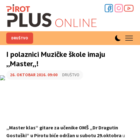
DRUŠTVO
I polaznici Muzičke škole imaju
,,Master,,!
26. OKTOBAR 2016. 09:00
DRUŠTVO
„Master klas“ gitare za učenike OMŠ „Dr Dragutin
Gostuški“ u Pirotu biće održan u subotu 29.oktobra
u