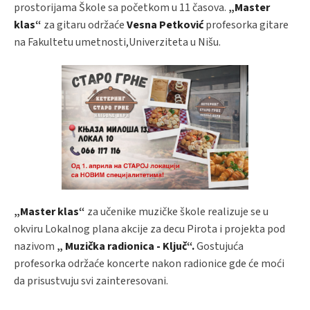
prostorijama Škole sa početkom u 11 časova.
„Master
klas“
za gitaru održaće
Vesna Petković
profesorka gitare
na Fakultetu umetnosti,Univerziteta u Nišu.
„Master klas“
za učenike muzičke škole realizuje se u
okviru Lokalnog plana akcije za decu Pirota i projekta pod
nazivom
„ Muzička radionica - Ključ“.
Gostujuća
profesorka održaće koncerte nakon radionice gde će moći
da prisustvuju svi zainteresovani.