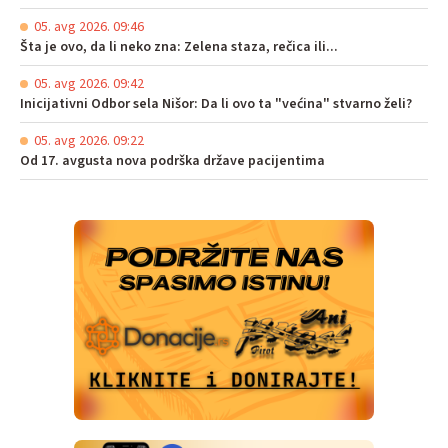
05. avg 2026. 09:46
Šta je ovo, da li neko zna: Zelena staza, rečica ili...
05. avg 2026. 09:42
Inicijativni Odbor sela Nišor: Da li ovo ta "većina" stvarno želi?
05. avg 2026. 09:22
Od 17. avgusta nova podrška države pacijentima