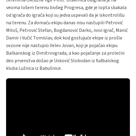
veoma lošem terenu bivšeg Progresa, gde je lopta skakala
od igrača do igrača koji su jedva uspevali da je iskontrolišu
na terenu. Za domaću ekipu danas nisu nastupili Petrović
Miloš, Petrović Stefan, Bogdanović Darko, novi igrač, Manić
Damir i Vučić Tomislav, dok kod gostujuće ekipe iz prošle
sezone nije nastupio Velev Jovan, koji je pojačao ekipu
Balkanskog iz Dimitrovgrada, a kao pojačanje za prolećni
deo prvenstva došao je Usković Slobodan iz fudbalskog
kluba Lužnica iz Babušnice.