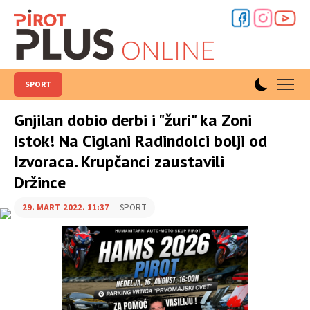
SPORT
Gnjilan dobio derbi i "žuri" ka Zoni
istok! Na Ciglani Radindolci bolji od
Izvoraca. Krupčanci zaustavili
Držince
29. MART 2022. 11:37
SPORT