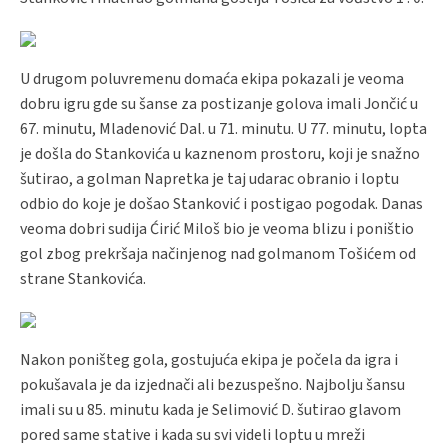
U drugom poluvremenu domaća ekipa pokazali je veoma
dobru igru gde su šanse za postizanje golova imali Jončić u
67. minutu, Mladenović Dal. u 71. minutu. U 77. minutu, lopta
je došla do Stankovića u kaznenom prostoru, koji je snažno
šutirao, a golman Napretka je taj udarac obranio i loptu
odbio do koje je došao Stanković i postigao pogodak. Danas
veoma dobri sudija Ćirić Miloš bio je veoma blizu i poništio
gol zbog prekršaja načinjenog nad golmanom Tošićem od
strane Stankovića.
Nakon poništeg gola, gostujuća ekipa je počela da igra i
pokušavala je da izjednači ali bezuspešno. Najbolju šansu
imali su u 85. minutu kada je Selimović D. šutirao glavom
pored same stative i kada su svi videli loptu u mreži