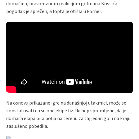
domaćina, bravoruznom reakcijom golmana Kostića
pogodak je sprečen, a lopta je otišla u korner.
Na osnovu prikazane igre na današnjoj utakmici, može se
konstatovati da su obe ekipe fizički nepripremljene, da je
domaća ekipa bila bolja na terenu za taj jedan gol i na kraju
zasluženo pobedila.