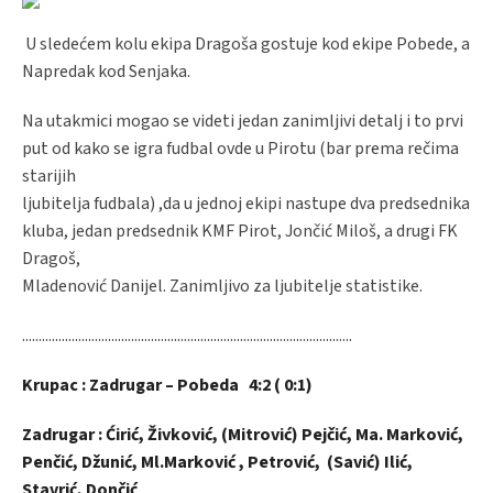
U sledećem kolu ekipa Dragoša gostuje kod ekipe Pobede, a
Napredak kod Senjaka.
Na utakmici mogao se videti jedan zanimljivi detalj i to prvi
put od kako se igra fudbal ovde u Pirotu (bar prema rečima
starijih
ljubitelja fudbala) ,da u jednoj ekipi nastupe dva predsednika
kluba, jedan predsednik KMF Pirot, Jončić Miloš, a drugi FK
Dragoš,
Mladenović Danijel. Zanimljivo za ljubitelje statistike.
....................................................................................................
Krupac : Zadrugar – Pobeda 4:2 ( 0:1)
Zadrugar : Ćirić, Živković, (Mitrović) Pejčić, Ma. Marković,
Penčić, Džunić, Ml.Marković , Petrović, (Savić) Ilić,
Stavrić, Dončić