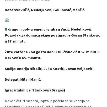
Rezerve: Vučić, Nedeljković, Golubović, Mančić.
U drugom poluvremenu igrali su Vučić, Nedeljković.
Pogodak za domaću ekipu postigao je Goran Stanković
u 37. minutu.
Žute kartone kod gosta dobili su: Živković u 57. minutu i
Usković u 65. minutu.
Sudije: Andrija Nikolić, Luka Kostić, Jovan Veljković
Delegat: Milan Manić.
Igrač utakmice: Stanković (Dragoš)
Nakon četiri meseca, lopta je počela da se kotrlja na
terenima Okružne lige Pirot. Utakmica odigrana je na