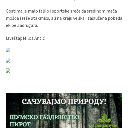
Gostima je malo falilo i sportske sreće da sredinom meča
možda i reše utakmicu, ali na kraju velika i zaslužena pobeda
ekipe Zadrugara.
Izveštaj: Miloš Antić