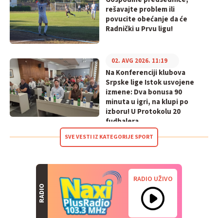
rešavajte problem ili
povucite obećanje da će
Radnički u Prvu ligu!
02. AVG 2026. 11:19
Na Konferenciji klubova
Srpske lige Istok usvojene
izmene: Dva bonusa 90
minuta u igri, na klupi po
izboru! U Protokolu 20
fudbalera
SVE VESTI IZ KATEGORIJE SPORT
RADIO UŽIVO
RADIO