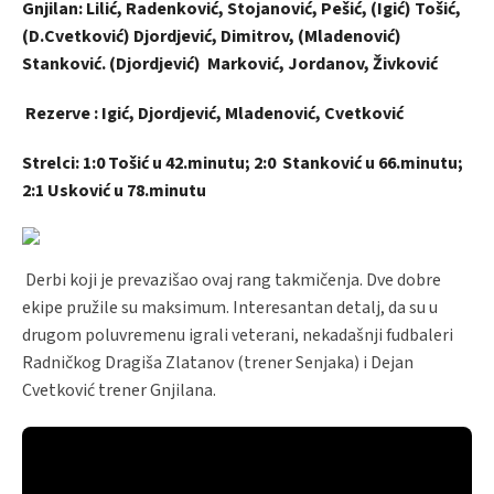
Gnjilan: Lilić, Radenković, Stojanović, Pešić, (Igić) Tošić,
(D.Cvetković) Djordjević, Dimitrov, (Mladenović)
Stanković. (Djordjević) Marković, Jordanov, Živković
Rezerve : Igić, Djordjević, Mladenović, Cvetković
Strelci: 1:0 Tošić u 42.minutu; 2:0 Stanković u 66.minutu;
2:1 Usković u 78.minutu
Derbi koji je prevazišao ovaj rang takmičenja. Dve dobre
ekipe pružile su maksimum. Interesantan detalj, da su u
drugom poluvremenu igrali veterani, nekadašnji fudbaleri
Radničkog Dragiša Zlatanov (trener Senjaka) i Dejan
Cvetković trener Gnjilana.