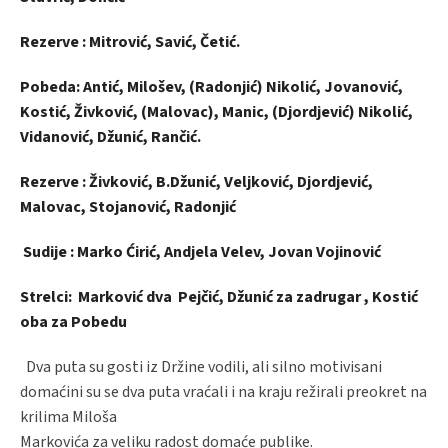
Rezerve : Mitrović, Savić, Četić.
Pobeda: Antić, Milošev, (Radonjić) Nikolić, Jovanović,
Kostić, Živković, (Malovac), Manic, (Djordjević) Nikolić,
Vidanović, Džunić, Rančić.
Rezerve : Živković, B.Džunić, Veljković, Djordjević,
Malovac, Stojanović, Radonjić
Sudije : Marko Ćirić, Andjela Velev, Jovan Vojinović
Strelci: Marković dva Pejčić, Džunić za zadrugar , Kostić
oba za Pobedu
Dva puta su gosti iz Držine vodili, ali silno motivisani
domaćini su se dva puta vraćali i na kraju režirali preokret na
krilima Miloša
Markovića za veliku radost domaće publike.