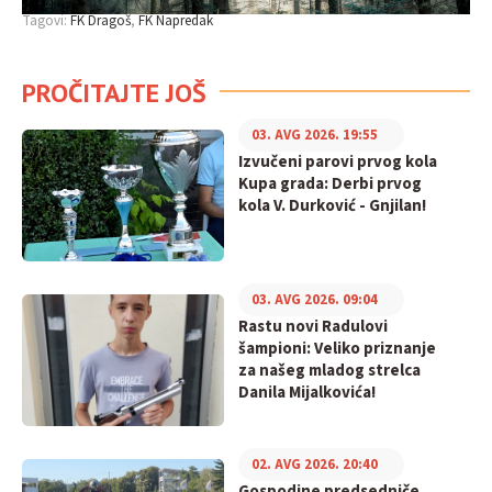
Tagovi:
FK Dragoš
FK Napredak
PROČITAJTE JOŠ
03. AVG 2026. 19:55
Izvučeni parovi prvog kola
Kupa grada: Derbi prvog
kola V. Durković - Gnjilan!
03. AVG 2026. 09:04
Rastu novi Radulovi
šampioni: Veliko priznanje
za našeg mladog strelca
Danila Mijalkovića!
02. AVG 2026. 20:40
Gospodine predsedniče,