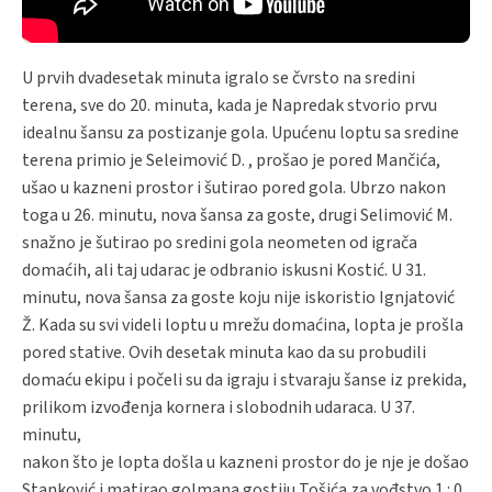
U prvih dvadesetak minuta igralo se čvrsto na sredini
terena, sve do 20. minuta, kada je Napredak stvorio prvu
idealnu šansu za postizanje gola. Upućenu loptu sa sredine
terena primio je Seleimović D. , prošao je pored Mančića,
ušao u kazneni prostor i šutirao pored gola. Ubrzo nakon
toga u 26. minutu, nova šansa za goste, drugi Selimović M.
snažno je šutirao po sredini gola neometen od igrača
domaćih, ali taj udarac je odbranio iskusni Kostić. U 31.
minutu, nova šansa za goste koju nije iskoristio Ignjatović
Ž. Kada su svi videli loptu u mrežu domaćina, lopta je prošla
pored stative. Ovih desetak minuta kao da su probudili
domaću ekipu i počeli su da igraju i stvaraju šanse iz prekida,
prilikom izvođenja kornera i slobodnih udaraca. U 37.
minutu,
nakon što je lopta došla u kazneni prostor do je nje je došao
Stanković i matirao golmana gostiju Tošića za vođstvo 1 : 0.