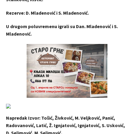
Rezerve: D. Mladenović i S. Mladenović.
U drugom poluvremenu igrali su Dan. Mladenović i S.
Mladenović.
Napredak Izvor: Tošić, Živković, M. Veljković, Panić,
Radovanović, Latić, Ž. Ignjatović, Ignjatović, S. Usković,
D. Selimović, M. Selimović.