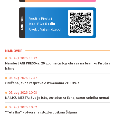
ANDROID
Vesti iz Pirota i
Naxi Plus Radio
Uvek u Vašem džepu!
NAJNOVIJE
05. avg 2026. 13:22
Manifest ANI PRESS-a: 20 godina čistog obraza na braniku Pirota i
Istine
05. avg 2026. 12:57
Održana javna rasprava o izmenama ZOSOV-a
05. avg 2026. 10:08
NA LICU MESTA: Sve je isto, Autobuska čeka, samo radnika nema!
05. avg 2026. 10:02
"Tetetka" - otvorena izložba Joškina Šiljana