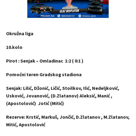
Okružna liga
10.kolo
Pirot : Senjak – Omladinac 1:2 ( 0:1 )
Pomoćni teren Gradskog stadiona
Senjak: Lilić, Džonić, Ličić, Stoilkov, Ilić, Nedeljković,
Usković, Jovanović, (D.Zlatanov) Aleksić, Manić ,
(Apostolović) Jotić (Mitić)
Rezerve: Krstić, Markuš, Jončić, D.Zlatanov , M.Zlatanov,
Mitić, Apostolović