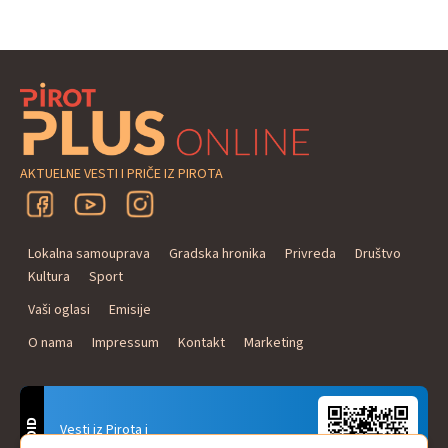
AKTUELNE VESTI I PRIČE IZ PIROTA
Lokalna samouprava
Gradska hronika
Privreda
Društvo
Kultura
Sport
Vaši oglasi
Emisije
O nama
Impressum
Kontakt
Marketing
ANDROID
Vesti iz Pirota i