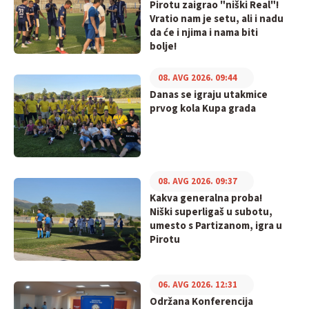
Pirotu zaigrao "niški Real"!
Vratio nam je setu, ali i nadu
da će i njima i nama biti
bolje!
08. AVG 2026. 09:44
Danas se igraju utakmice
prvog kola Kupa grada
08. AVG 2026. 09:37
Kakva generalna proba!
Niški superligaš u subotu,
umesto s Partizanom, igra u
Pirotu
06. AVG 2026. 12:31
Održana Konferencija