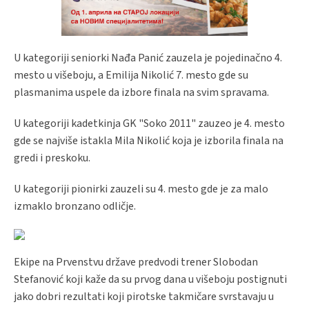
U kategoriji seniorki Nađa Panić zauzela je pojedinačno 4.
mesto u višeboju, a Emilija Nikolić 7. mesto gde su
plasmanima uspele da izbore finala na svim spravama.
U kategoriji kadetkinja GK "Soko 2011" zauzeo je 4. mesto
gde se najviše istakla Mila Nikolić koja je izborila finala na
gredi i preskoku.
U kategoriji pionirki zauzeli su 4. mesto gde je za malo
izmaklo bronzano odličje.
Ekipe na Prvenstvu države predvodi trener Slobodan
Stefanović koji kaže da su prvog dana u višeboju postignuti
jako dobri rezultati koji pirotske takmičare svrstavaju u