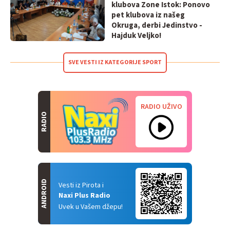
klubova Zone Istok: Ponovo
pet klubova iz našeg
Okruga, derbi Jedinstvo -
Hajduk Veljko!
SVE VESTI IZ KATEGORIJE SPORT
RADIO UŽIVO
RADIO
ANDROID
Vesti iz Pirota i
Naxi Plus Radio
Uvek u Vašem džepu!