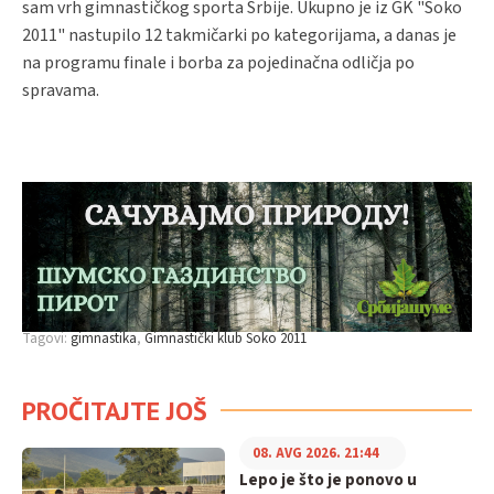
sam vrh gimnastičkog sporta Srbije. Ukupno je iz GK "Soko
2011" nastupilo 12 takmičarki po kategorijama, a danas je
na programu finale i borba za pojedinačna odličja po
spravama.
Tagovi:
gimnastika
Gimnastički klub Soko 2011
PROČITAJTE JOŠ
08. AVG 2026. 21:44
Lepo je što je ponovo u