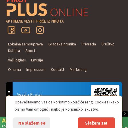
AKTUELNE VESTI I PRIČE IZ PIROTA
Lokalna samouprava
Gradska hronika
Privreda
Društvo
Kultura
Sport
Vaši oglasi
Emisije
O nama
Impressum
Kontakt
Marketing
ANDROID
Vesti iz Pirota i
Naxi Plus Radio
Obaveštavamo Vas da koristimo kolačiće (eng. Cookies) kako
Uvek u Vašem džepu!
bismo Vam omogućili najbolje korisničko iskustvo.
×
Ne slažem se
Slažem se!
© Pirot plus online - internet portal. Sva prava zadržana.