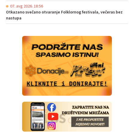
07. avg 2026. 18:56
Otkazano svečano otvaranje Folklornog festivala, večeras bez
nastupa