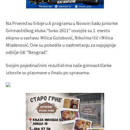
Na Prvenstvu Srbije u A programu u Novom Sadu juniorke
Gimnastičkog kluba "Soko 2011" osvojile su 1. mesto
ekipno u sastavu: Milica Golubović, Nikolina Ilić i Milica
Mladenović. One su pobedile u nadmetanju za najsjajnije
odličje GK "Beograd".
Svojim pojedinačnim rezultatima naše gimnastičarke
izborile su plasmane u finalu po spravama.