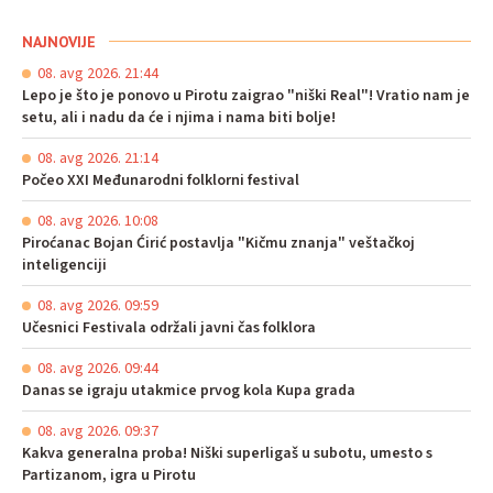
NAJNOVIJE
08. avg 2026. 21:44
Lepo je što je ponovo u Pirotu zaigrao "niški Real"! Vratio nam je
setu, ali i nadu da će i njima i nama biti bolje!
08. avg 2026. 21:14
Počeo XXI Međunarodni folklorni festival
08. avg 2026. 10:08
Piroćanac Bojan Ćirić postavlja "Kičmu znanja" veštačkoj
inteligenciji
08. avg 2026. 09:59
Učesnici Festivala održali javni čas folklora
08. avg 2026. 09:44
Danas se igraju utakmice prvog kola Kupa grada
08. avg 2026. 09:37
Kakva generalna proba! Niški superligaš u subotu, umesto s
Partizanom, igra u Pirotu