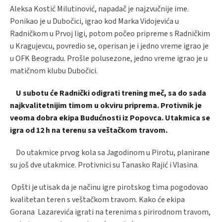
Aleksa Kostić Milutinović, napadač je najzvučnije ime.
Ponikao je u Dubočici, igrao kod Marka Vidojevića u
Radničkom u Prvoj ligi, potom počeo pripreme s Radničkim
u Kragujevcu, povredio se, operisan je i jedno vreme igrao je
u OFK Beogradu. Prošle polusezone, jedno vreme igrao je u
matičnom klubu Dubočici.
U subotu će Radnički odigrati trening meč, sa do sada
najkvalitetnijim timom u okviru priprema. Protivnik je
veoma dobra ekipa Budućnosti iz Popovca. Utakmica se
igra od 12 h na terenu sa veštačkom travom.
Do utakmice prvog kola sa Jagodinom u Pirotu, planirane
su još dve utakmice. Protivnici su Tanasko Rajić i Vlasina.
Opšti je utisak da je načinu igre pirotskog tima pogodovao
kvalitetan teren s veštačkom travom. Kako će ekipa
Gorana Lazarevića igrati na terenima s pirirodnom travom,