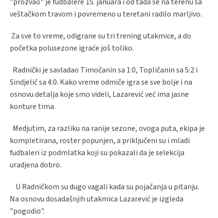
"prozvao" je fudbalere 15. januara i od tada se na terenu sa
veštačkom travom i povremeno u teretani radilo marljivo.
Za sve to vreme, odigrane su tri trening utakmice, a do
početka polusezone igraće još toliko.
Radnički je savladao Timočanin sa 1:0, Topličanin sa 5:2 i
Sindjelić sa 4:0. Kako vreme odmiče igra se sve bolje i na
osnovu detalja koje smo videli, Lazarević već ima jasne
konture tima.
Medjutim, za razliku na ranije sezone, ovoga puta, ekipa je
kompletirana, roster popunjen, a priključeni su i mladi
fudbaleri iz podmlatka koji su pokazali da je selekcija
uradjena dobro.
U Radničkom su dugo vagali kada su pojačanja u pitanju.
Na osnovu dosadašnjih utakmica Lazarević je izgleda
"pogodio".