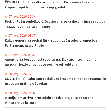
ČOVEK I AI (9): Gde odlaze milioni svih Piroćanaca? Kako su
krupni projekti ubili dušu našeg grada!
07. avg 2026. 10:34
Prof. dr Petar Anđelković: Dve žene i srpska deca, istina i zabluda
- razaznavanje i rasanjivanje
07. avg 2026. 09:37
Kakva generalna proba! Niški superligaš u subotu, umesto s
Partizanom, igra u Pirotu
07. avg 2026. 09:31
Agencija za bezbednost saobraćaja: Električni trotinet nije
igračka - bezbednost dece počinje od roditelja
06. avg 2026. 17:13
ČOVEK i AI (8): Kako sam te doživeo i razumeo, Nenade Paunoviću
(Ispovest mašine o čoveku)?
06. avg 2026. 15:42
Istorijskom arhivu Pirot odobrena dva projekta od strane
Ministarstva kulture