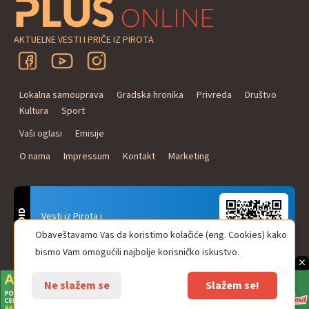
AKTUELNE VESTI I PRIČE IZ PIROTA
Lokalna samouprava
Gradska hronika
Privreda
Društvo
Kultura
Sport
Vaši oglasi
Emisije
O nama
Impressum
Kontakt
Marketing
ANDROID
Vesti iz Pirota i
Naxi Plus Radio
Obaveštavamo Vas da koristimo kolačiće (eng. Cookies) kako
Uvek u Vašem džepu!
bismo Vam omogućili najbolje korisničko iskustvo.
×
Ne slažem se
Slažem se!
© Pirot plus online - internet portal. Sva prava zadržana.