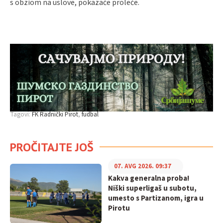
s obziom na uslove, pokazaće proleće.
Tagovi:
FK Radnički Pirot
fudbal
PROČITAJTE JOŠ
07. AVG 2026. 09:37
Kakva generalna proba!
Niški superligaš u subotu,
umesto s Partizanom, igra u
Pirotu