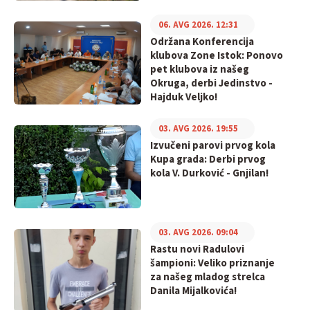
06. AVG 2026. 12:31
Održana Konferencija
klubova Zone Istok: Ponovo
pet klubova iz našeg
Okruga, derbi Jedinstvo -
Hajduk Veljko!
03. AVG 2026. 19:55
Izvučeni parovi prvog kola
Kupa grada: Derbi prvog
kola V. Durković - Gnjilan!
03. AVG 2026. 09:04
Rastu novi Radulovi
šampioni: Veliko priznanje
za našeg mladog strelca
Danila Mijalkovića!