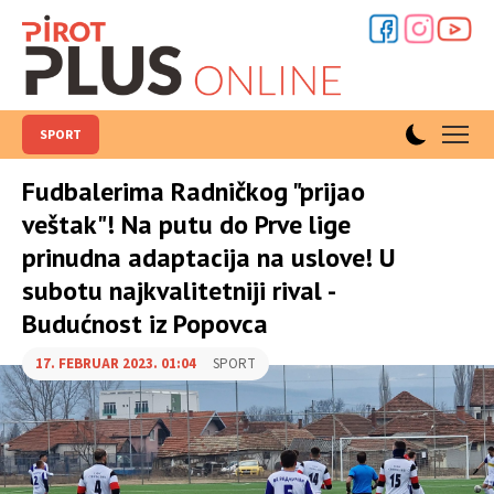
SPORT
Fudbalerima Radničkog "prijao
veštak"! Na putu do Prve lige
prinudna adaptacija na uslove! U
subotu najkvalitetniji rival -
Budućnost iz Popovca
17. FEBRUAR 2023. 01:04
SPORT