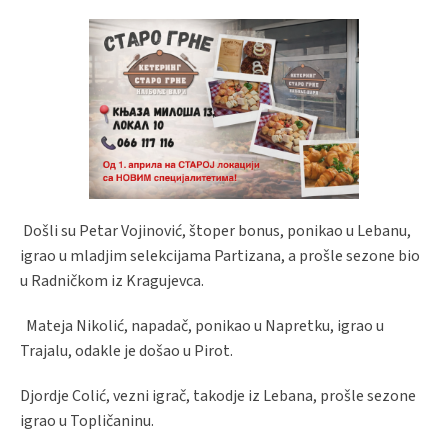
Došli su Petar Vojinović, štoper bonus, ponikao u Lebanu,
igrao u mladjim selekcijama Partizana, a prošle sezone bio
u Radničkom iz Kragujevca.
Mateja Nikolić, napadač, ponikao u Napretku, igrao u
Trajalu, odakle je došao u Pirot.
Djordje Colić, vezni igrač, takodje iz Lebana, prošle sezone
igrao u Topličaninu.