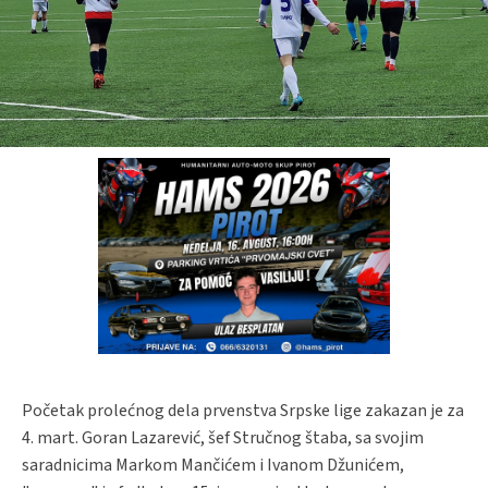
Početak prolećnog dela prvenstva Srpske lige zakazan je za
4. mart. Goran Lazarević, šef Stručnog štaba, sa svojim
saradnicima Markom Mančićem i Ivanom Džunićem,