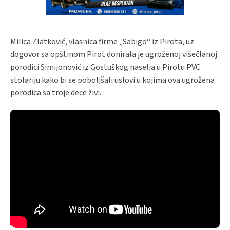
Milica Zlatković, vlasnica firme „Sabigo“ iz Pirota, uz
dogovor sa opštinom Pirot donirala je ugroženoj višečlanoj
porodici Simijonović iz Gostuškog naselja u Pirotu PVC
stolariju kako bi se poboljšali uslovi u kojima ova ugrožena
porodica sa troje dece živi.