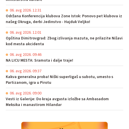
06. avg 2026. 12:31
Održana Konferencija klubova Zone Istok: Ponovo pet klubova iz
našeg Okruga, derbi Jedinstvo - Hajduk Veljko!
06. avg 2026. 12:01
Opština Dimitrovgrad: Zbog izlivanja mazuta, ne prilazite Nišavi
kod mesta akcidenta
06. avg 2026. 09:46
NA LICU MESTA: Sramota i dalje traje!
06. avg 2026. 09:37
Kakva generalna proba! Niški superligaš u subotu, umesto s
Partizanom, igra u Pirotu
06. avg 2026. 09:00
Vesti iz Galerije: Do kraja avgusta izložbe sa Ambasadom
Meksika i manastirom Hilandar