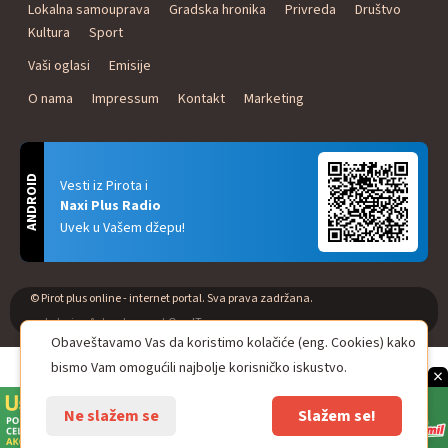
Lokalna samouprava
Gradska hronika
Privreda
Društvo
Kultura
Sport
Vaši oglasi
Emisije
O nama
Impressum
Kontakt
Marketing
ANDROID
Vesti iz Pirota i
Naxi Plus Radio
Uvek u Vašem džepu!
© Pirot plus online - internet portal. Sva prava zadržana.
web design & development
One IT
Obaveštavamo Vas da koristimo kolačiće (eng. Cookies) kako
bismo Vam omogućili najbolje korisničko iskustvo.
×
Ne slažem se
Slažem se!