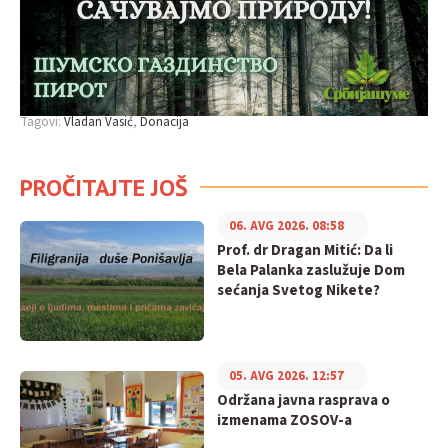
Tagovi:
Vladan Vasić
Donacija
PROČITAJTE JOŠ
06. AVG 2026. 08:58
Prof. dr Dragan Mitić: Da li
Bela Palanka zaslužuje Dom
sećanja Svetog Nikete?
05. AVG 2026. 12:57
Održana javna rasprava o
izmenama ZOSOV-a