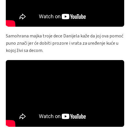
Samohrana majka troje dece Danijela kaže da joj ova pomoć
puno znači jer će dobiti prozore i vrata za uređenje kuće u
kojoj živi sa decom.