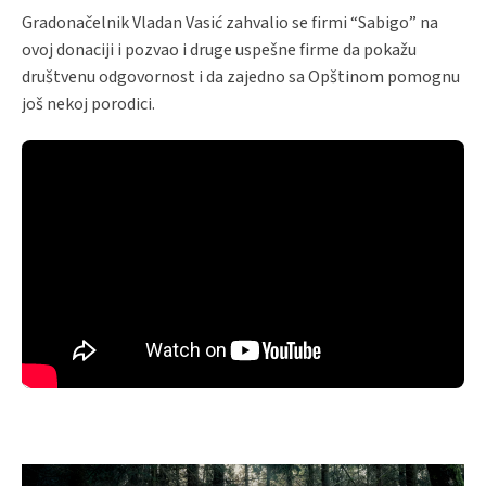
Gradonačelnik Vladan Vasić zahvalio se firmi “Sabigo” na
ovoj donaciji i pozvao i druge uspešne firme da pokažu
društvenu odgovornost i da zajedno sa Opštinom pomognu
još nekoj porodici.