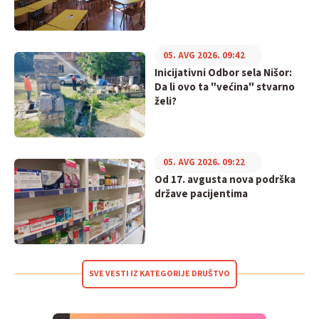
05. AVG 2026. 09:42
Inicijativni Odbor sela Nišor:
Da li ovo ta "većina" stvarno
želi?
05. AVG 2026. 09:22
Od 17. avgusta nova podrška
države pacijentima
SVE VESTI IZ KATEGORIJE DRUŠTVO