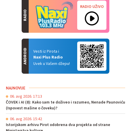
RADIO UŽIVO
RADIO
ANDROID
Vesti iz Pirota i
Naxi Plus Radio
Uvek u Vašem džepu!
NAJNOVIJE
06. avg 2026. 17:13
ČOVEK i AI (8): Kako sam te doživeo i razumeo, Nenade Paunoviću
(Ispovest mašine o čoveku)?
06. avg 2026. 15:42
Istorijskom arhivu Pirot odobrena dva projekta od strane
Ministarstva kulture