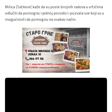
Milica Zlatković kaže da su posle brojnih radova u vrtićima
odlučili da pomognu i jednoj porodici i pozvala sve koji su u
mogućnosti da pomognu na ovakav način.