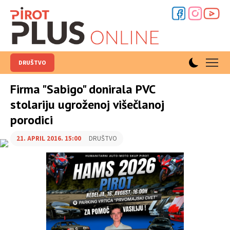
DRUŠTVO
Firma "Sabigo" donirala PVC
stolariju ugroženoj višečlanoj
porodici
21. APRIL 2016. 15:00
DRUŠTVO