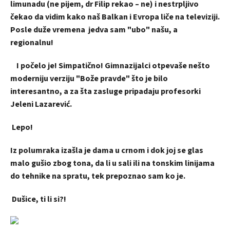
limunadu (ne pijem, dr Filip rekao – ne) i nestrpljivo
čekao da vidim kako naš Balkan i Evropa liče na televiziji.
Posle duže vremena jedva sam "ubo" našu, a
regionalnu!
I počelo je! Simpatično! Gimnazijalci otpevaše nešto
moderniju verziju "Bože pravde" što je bilo
interesantno, a za šta zasluge pripadaju profesorki
Jeleni Lazarević.
Lepo!
Iz polumraka izašla je dama u crnom i dok joj se glas
malo gušio zbog tona, da li u sali ili na tonskim linijama
do tehnike na spratu, tek prepoznao sam ko je.
Dušice, ti li si?!