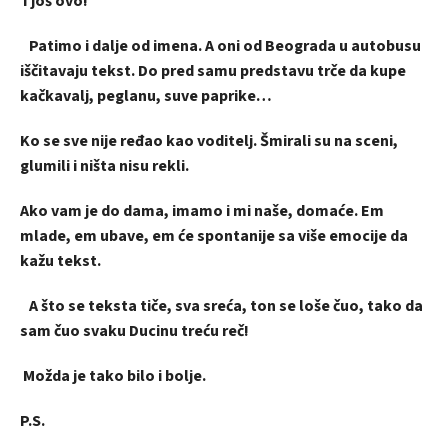
I još ovo!
Patimo i dalje od imena. A oni od Beograda u autobusu
iščitavaju tekst. Do pred samu predstavu trče da kupe
kačkavalj, peglanu, suve paprike…
Ko se sve nije ređao kao voditelj. Šmirali su na sceni,
glumili i ništa nisu rekli.
Ako vam je do dama, imamo i mi naše, domaće. Em
mlade, em ubave, em će spontanije sa više emocije da
kažu tekst.
A što se teksta tiče, sva sreća, ton se loše čuo, tako da
sam čuo svaku Ducinu treću reč!
Možda je tako bilo i bolje.
P.S.