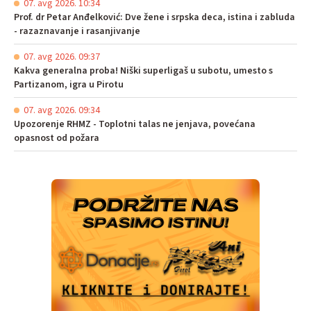
07. avg 2026. 10:34
Prof. dr Petar Anđelković: Dve žene i srpska deca, istina i zabluda
- razaznavanje i rasanjivanje
07. avg 2026. 09:37
Kakva generalna proba! Niški superligaš u subotu, umesto s
Partizanom, igra u Pirotu
07. avg 2026. 09:34
Upozorenje RHMZ - Toplotni talas ne jenjava, povećana
opasnost od požara