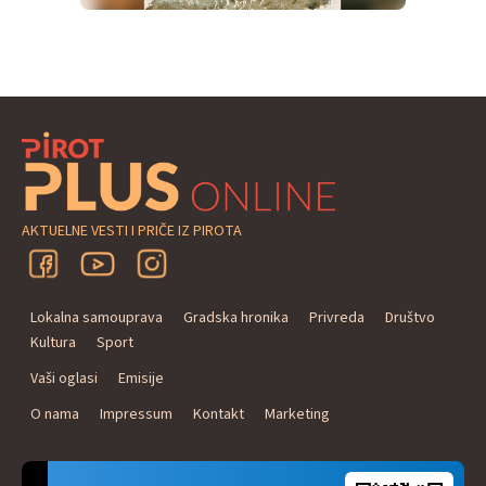
AKTUELNE VESTI I PRIČE IZ PIROTA
Lokalna samouprava
Gradska hronika
Privreda
Društvo
Kultura
Sport
Vaši oglasi
Emisije
O nama
Impressum
Kontakt
Marketing