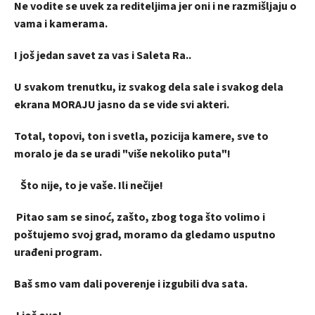
Ne vodite se uvek za rediteljima jer oni i ne razmišljaju o
vama i kamerama.
I još jedan savet za vas i Saleta Ra..
U svakom trenutku, iz svakog dela sale i svakog dela
ekrana MORAJU jasno da se vide svi akteri.
Total, topovi, ton i svetla, pozicija kamere, sve to
moralo je da se uradi "više nekoliko puta"!
Što nije, to je vaše. Ili nečije!
Pitao sam se sinoć, zašto, zbog toga što volimo i
poštujemo svoj grad, moramo da gledamo usputno
urađeni program.
Baš smo vam dali poverenje i izgubili dva sata.