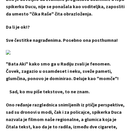
spikerku Ducu, nije se ponašala kao voditeljka, zaposliti
da umesto "čika Raše" čita obrazloženja.
Da li je ok!?
Sve čestitke nagrađenima. Posebno ona posthumna!
"Bata Aki" kako smo ga u Radiju zvali je fenomen.
Čovek, zagazio u osamdeset i neku, sveže pameti,
glumčina, ponovo je dominirao. Deluje kao "momče"!
Sad, ko mu piše tekstove, to ne znam.
Ono ređanje razglednica snimljenih iz ptičje perspektive,
sad su dronovi u modi, čak i za policajce, spikerka Duca
nazvala je filmom naše regionalne, a glumica koja je
čitala tekst, kao da je to radila, između dve cigarete,