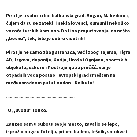
Pirot je u subotu bio balkanski grad. Bugari, Makedonci,
čujem da su se zatekli i neki Slovenci, Rumuni i nekoliko
vozača turskih kamiona. Da li na proputovanju, da nešto
,,bocnu", tek, bilo je dobro videti ih!
Pirot je ne samo zbog stranaca, već i zbog Tajersa, Tigra
AD, trgova, deponije, Karija, Uroša i Ognjena, sportskih
objekata, uskoro i Postrojenja za prečišćavanje
otpadnih voda postao i evropski grad smešten na
međunarodnom putu London - Kalkuta!
........................................................
U ,,uvodu" toliko.
Zauzeo sam u subotu svoje mesto, zavalio se lepo,
ispružio noge u fotelju, prineo badem, lešnik, smokve i