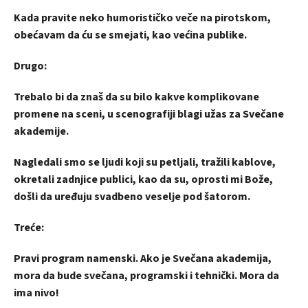
Kada pravite neko humorističko veče na pirotskom,
obećavam da ću se smejati, kao većina publike.
Drugo:
Trebalo bi da znaš da su bilo kakve komplikovane
promene na sceni, u scenografiji blagi užas za Svečane
akademije.
Nagledali smo se ljudi koji su petljali, tražili kablove,
okretali zadnjice publici, kao da su, oprosti mi Bože,
došli da uređuju svadbeno veselje pod šatorom.
Treće:
Pravi program namenski. Ako je Svečana akademija,
mora da bude svečana, programski i tehnički. Mora da
ima nivo!