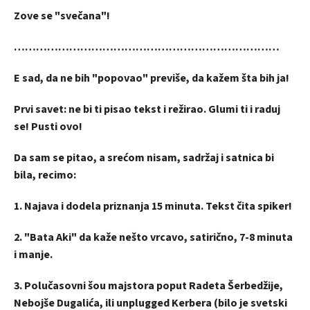
Zove se "svečana"!
………………………………………………………………
E sad, da ne bih "popovao" previše, da kažem šta bih ja!
Prvi savet: ne bi ti pisao tekst i režirao. Glumi ti i raduj
se! Pusti ovo!
Da sam se pitao, a srećom nisam, sadržaj i satnica bi
bila, recimo:
1. Najava i dodela priznanja 15 minuta. Tekst čita spiker!
2. "Bata Aki" da kaže nešto vrcavo, satirično, 7-8 minuta
i manje.
3. Polučasovni šou majstora poput Radeta Šerbedžije,
Nebojše Dugalića, ili unplugged Kerbera (bilo je svetski