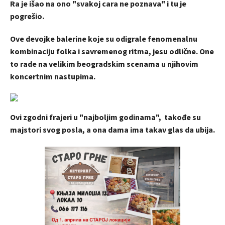
Ra je išao na ono "svakoj cara ne poznava" i tu je
pogrešio.
Ove devojke balerine koje su odigrale fenomenalnu
kombinaciju folka i savremenog ritma, jesu odlične. One
to rade na velikim beogradskim scenama u njihovim
koncertnim nastupima.
Ovi zgodni frajeri u "najboljim godinama", takođe su
majstori svog posla, a ona dama ima takav glas da ubija.