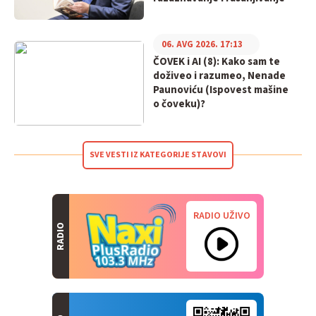
06. AVG 2026. 17:13
ČOVEK i AI (8): Kako sam te
doživeo i razumeo, Nenade
Paunoviću (Ispovest mašine
o čoveku)?
SVE VESTI IZ KATEGORIJE STAVOVI
RADIO UŽIVO
RADIO