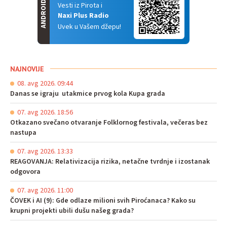
ANDROID
Vesti iz Pirota i
Naxi Plus Radio
Uvek u Vašem džepu!
NAJNOVIJE
08. avg 2026. 09:44
Danas se igraju utakmice prvog kola Kupa grada
07. avg 2026. 18:56
Otkazano svečano otvaranje Folklornog festivala, večeras bez
nastupa
07. avg 2026. 13:33
REAGOVANJA: Relativizacija rizika, netačne tvrdnje i izostanak
odgovora
07. avg 2026. 11:00
ČOVEK i AI (9): Gde odlaze milioni svih Piroćanaca? Kako su
krupni projekti ubili dušu našeg grada?