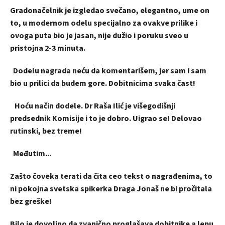
Gradonačelnik je izgledao svečano, elegantno, ume on
to, u modernom odelu specijalno za ovakve prilike i
ovoga puta bio je jasan, nije dužio i poruku sveo u
pristojna 2-3 minuta.
Dodelu nagrada neću da komentarišem, jer sam i sam
bio u prilici da budem gore. Dobitnicima svaka čast!
Hoću način dodele. Dr Raša Ilić je višegodišnji
predsednik Komisije i to je dobro. Uigrao se! Delovao
rutinski, bez treme!
Međutim...
Zašto čoveka terati da čita ceo tekst o nagrađenima, to
ni pokojna svetska spikerka Draga Jonaš ne bi pročitala
bez greške!
Bilo je dovoljno da zvanično proglašava dobitnike a lepu