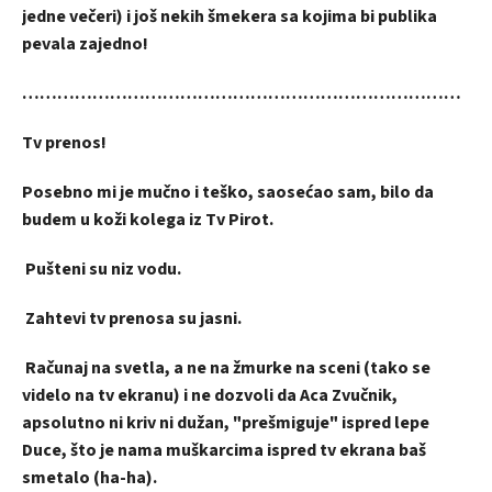
jedne večeri) i još nekih šmekera sa kojima bi publika
pevala zajedno!
…………………………………………………………………
Tv prenos!
Posebno mi je mučno i teško, saosećao sam, bilo da
budem u koži kolega iz Tv Pirot.
Pušteni su niz vodu.
Zahtevi tv prenosa su jasni.
Računaj na svetla, a ne na žmurke na sceni (tako se
videlo na tv ekranu) i ne dozvoli da Aca Zvučnik,
apsolutno ni kriv ni dužan, "prešmiguje" ispred lepe
Duce, što je nama muškarcima ispred tv ekrana baš
smetalo (ha-ha).