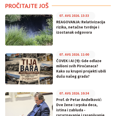
PROČITAJTE JOŠ
07. AVG 2026. 13:33
REAGOVANJA: Relativizacija
rizika, netačne tvrdnje i
izostanak odgovora
07. AVG 2026. 11:00
ČOVEK i AI (9): Gde odlaze
milioni svih Piroćanaca?
Kako su krupni projekti ubili
dušu našeg grada?
07. AVG 2026. 10:34
Prof. dr Petar Anđelković:
Dve žene i srpska deca,
istina i zabluda -
razaznavanje i rasanjivanje