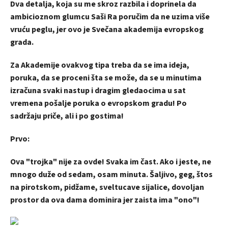
Dva detalja, koja su me skroz razbila i doprinela da
ambicioznom glumcu Saši Ra poručim da ne uzima više
vruću peglu, jer ovo je Svečana akademija evropskog
grada.
Za Akademije ovakvog tipa treba da se ima ideja,
poruka, da se proceni šta se može, da se u minutima
izračuna svaki nastup i dragim gledaocima u sat
vremena pošalje poruka o evropskom gradu! Po
sadržaju priče, ali i po gostima!
Prvo:
Ova "trojka" nije za ovde! Svaka im čast. Ako i jeste, ne
mnogo duže od sedam, osam minuta. Šaljivo, geg, štos
na pirotskom, pidžame, sveltucave sijalice, dovoljan
prostor da ova dama dominira jer zaista ima "ono"!