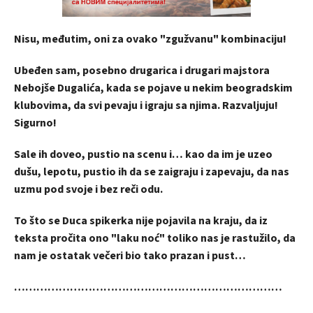
Nisu, međutim, oni za ovako "zgužvanu" kombinaciju!
Ubeđen sam, posebno drugarica i drugari majstora
Nebojše Dugalića, kada se pojave u nekim beogradskim
klubovima, da svi pevaju i igraju sa njima. Razvaljuju!
Sigurno!
Sale ih doveo, pustio na scenu i… kao da im je uzeo
dušu, lepotu, pustio ih da se zaigraju i zapevaju, da nas
uzmu pod svoje i bez reči odu.
To što se Duca spikerka nije pojavila na kraju, da iz
teksta pročita ono "laku noć" toliko nas je rastužilo, da
nam je ostatak večeri bio tako prazan i pust…
………………………………………………………………