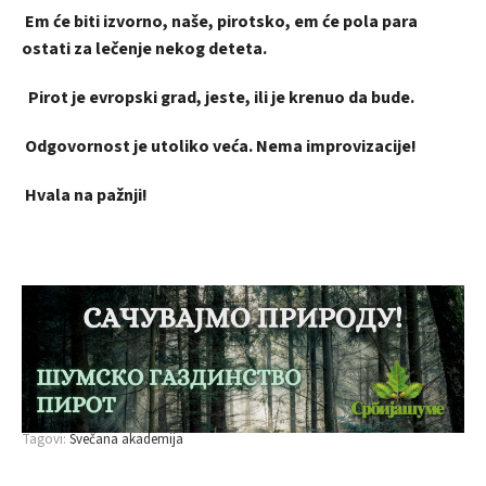
Em će biti izvorno, naše, pirotsko, em će pola para
ostati za lečenje nekog deteta.
Pirot je evropski grad, jeste, ili je krenuo da bude.
Odgovornost je utoliko veća. Nema improvizacije!
Hvala na pažnji!
Tagovi:
Svečana akademija