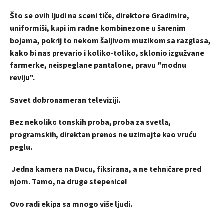
Što se ovih ljudi na sceni tiče, direktore Gradimire,
uniformiši, kupi im radne kombinezone u šarenim
bojama, pokrij to nekom šaljivom muzikom sa razglasa,
kako bi nas prevario i koliko-toliko, sklonio izgužvane
farmerke, neispeglane pantalone, pravu "modnu
reviju".
Savet dobronameran televiziji.
Bez nekoliko tonskih proba, proba za svetla,
programskih, direktan prenos ne uzimajte kao vruću
peglu.
Jedna kamera na Ducu, fiksirana, a ne tehničare pred
njom. Tamo, na druge stepenice!
Ovo radi ekipa sa mnogo više ljudi.