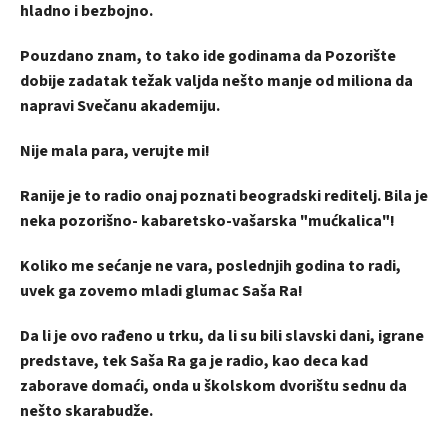
hladno i bezbojno.
Pouzdano znam, to tako ide godinama da Pozorište
dobije zadatak težak valjda nešto manje od miliona da
napravi Svečanu akademiju.
Nije mala para, verujte mi!
Ranije je to radio onaj poznati beogradski reditelj. Bila je
neka pozorišno- kabaretsko-vašarska "mućkalica"!
Koliko me sećanje ne vara, poslednjih godina to radi,
uvek ga zovemo mladi glumac Saša Ra!
Da li je ovo rađeno u trku, da li su bili slavski dani, igrane
predstave, tek Saša Ra ga je radio, kao deca kad
zaborave domaći, onda u školskom dvorištu sednu da
nešto skarabudže.