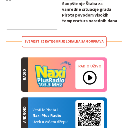
Saopštenje Štaba za
vanredne situacije grada
Pirota povodom visokih
temperatura narednih dana
SVE VESTI IZ KATEGORIJE LOKALNA SAMOUPRAVA
RADIO UŽIVO
RADIO
ANDROID
Vesti iz Pirota i
Naxi Plus Radio
Uvek u Vašem džepu!