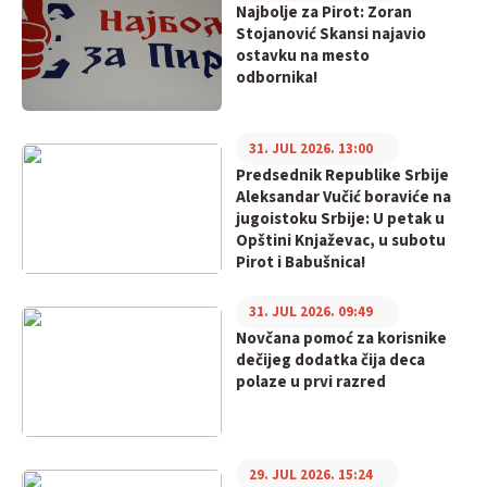
Najbolje za Pirot: Zoran
Stojanović Skansi najavio
ostavku na mesto
odbornika!
31. JUL 2026. 13:00
Predsednik Republike Srbije
Aleksandar Vučić boraviće na
jugoistoku Srbije: U petak u
Opštini Knjaževac, u subotu
Pirot i Babušnica!
31. JUL 2026. 09:49
Novčana pomoć za korisnike
dečijeg dodatka čija deca
polaze u prvi razred
29. JUL 2026. 15:24