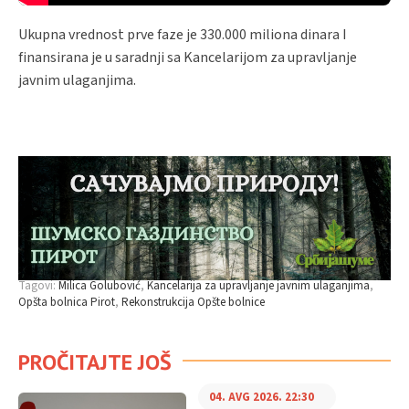
Ukupna vrednost prve faze je 330.000 miliona dinara I
finansirana je u saradnji sa Kancelarijom za upravljanje
javnim ulaganjima.
Tagovi:
Milica Golubović
Kancelarija za upravljanje javnim ulaganjima
Opšta bolnica Pirot
Rekonstrukcija Opšte bolnice
PROČITAJTE JOŠ
04. AVG 2026. 22:30