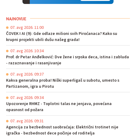
NAJNOVIJE
07. avg 2026. 11:00
ČOVEK I AI (9): Gde odlaze milioni svih Piroćanaca? Kako su
krupni projekti ubili dušu našeg grada!
07. avg 2026. 10:34
Prof. dr Petar Anđelković: Dve žene i srpska deca, istina i zabluda
- razaznavanje i rasanjivanje
07. avg 2026. 09:37
Kakva generalna proba! Niški superligaš u subotu, umesto s
Partizanom, igra u Pirotu
07. avg 2026. 09:34
Upozorenje RHMZ - Toplotni talas ne jenjava, povećana
opasnost od požara
07. avg 2026. 09:31
Agencija za bezbednost saobraćaja: Električni trotinet nije
igračka - bezbednost dece počinje od roditelja