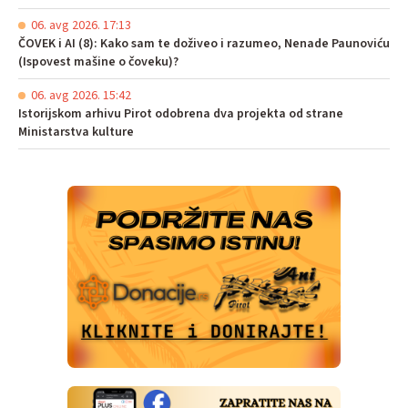
06. avg 2026. 17:13
ČOVEK i AI (8): Kako sam te doživeo i razumeo, Nenade Paunoviću
(Ispovest mašine o čoveku)?
06. avg 2026. 15:42
Istorijskom arhivu Pirot odobrena dva projekta od strane
Ministarstva kulture