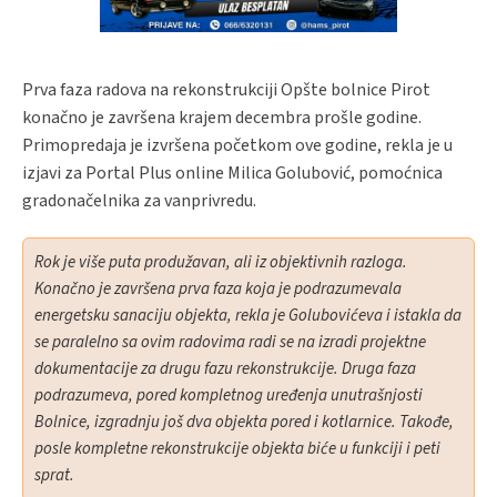
Prva faza radova na rekonstrukciji Opšte bolnice Pirot
konačno je završena krajem decembra prošle godine.
Primopredaja je izvršena početkom ove godine, rekla je u
izjavi za Portal Plus online Milica Golubović, pomoćnica
gradonačelnika za vanprivredu.
Rok je više puta produžavan, ali iz objektivnih razloga.
Konačno je završena prva faza koja je podrazumevala
energetsku sanaciju objekta, rekla je Golubovićeva i istakla da
se paralelno sa ovim radovima radi se na izradi projektne
dokumentacije za drugu fazu rekonstrukcije. Druga faza
podrazumeva, pored kompletnog uređenja unutrašnjosti
Bolnice, izgradnju još dva objekta pored i kotlarnice. Takođe,
posle kompletne rekonstrukcije objekta biće u funkciji i peti
sprat.