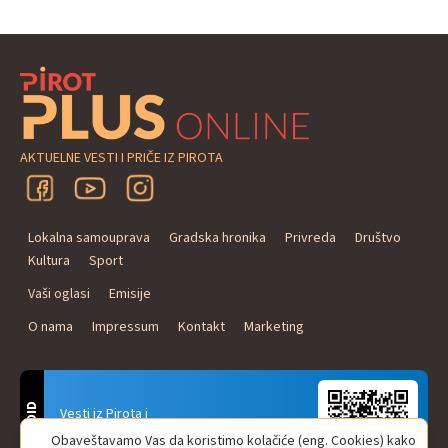
AKTUELNE VESTI I PRIČE IZ PIROTA
Lokalna samouprava
Gradska hronika
Privreda
Društvo
Kultura
Sport
Vaši oglasi
Emisije
O nama
Impressum
Kontakt
Marketing
ANDROID
Vesti iz Pirota i
Naxi Plus Radio
Obaveštavamo Vas da koristimo kolačiće (eng. Cookies) kako