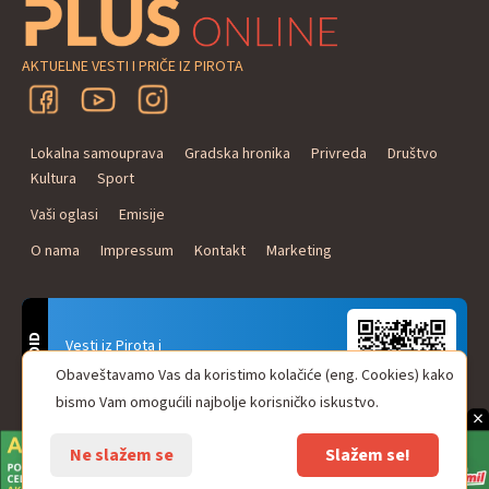
AKTUELNE VESTI I PRIČE IZ PIROTA
Lokalna samouprava
Gradska hronika
Privreda
Društvo
Kultura
Sport
Vaši oglasi
Emisije
O nama
Impressum
Kontakt
Marketing
ANDROID
Vesti iz Pirota i
Naxi Plus Radio
Obaveštavamo Vas da koristimo kolačiće (eng. Cookies) kako
Uvek u Vašem džepu!
bismo Vam omogućili najbolje korisničko iskustvo.
×
Ne slažem se
Slažem se!
© Pirot plus online - internet portal. Sva prava zadržana.