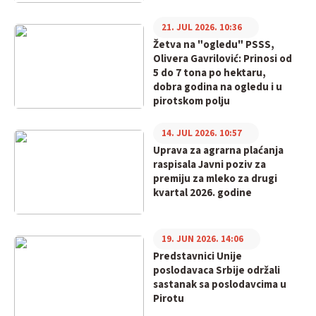
21. JUL 2026. 10:36
Žetva na "ogledu" PSSS,
Olivera Gavrilović: Prinosi od
5 do 7 tona po hektaru,
dobra godina na ogledu i u
pirotskom polju
14. JUL 2026. 10:57
Uprava za agrarna plaćanja
raspisala Javni poziv za
premiju za mleko za drugi
kvartal 2026. godine
19. JUN 2026. 14:06
Predstavnici Unije
poslodavaca Srbije održali
sastanak sa poslodavcima u
Pirotu