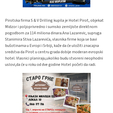
Pirotska firma S & V Drilling kupila je Hotel Pirot, objekat
Midzor i poljoprivredno i sumsko zemljiste direktnom
pogodbom za 114 miliona dinara.Ana Lazarevic, supruga
Stanimira Stiva Lazarevića, vlasnika firme koja se bavi
bušotinama u Evropi i Srbiji, kaže da će uložiti znacajna
sredstva da Pirot u centru grada dobije moderan evropski
hotel. Vlasnici planiraju,ukoliko budu stvoreni neophodni
uslovi,da će u roku od dve godine Hotel početi da radi.