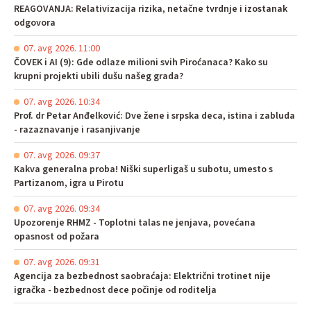
REAGOVANJA: Relativizacija rizika, netačne tvrdnje i izostanak
odgovora
07. avg 2026. 11:00
ČOVEK i AI (9): Gde odlaze milioni svih Piroćanaca? Kako su
krupni projekti ubili dušu našeg grada?
07. avg 2026. 10:34
Prof. dr Petar Anđelković: Dve žene i srpska deca, istina i zabluda
- razaznavanje i rasanjivanje
07. avg 2026. 09:37
Kakva generalna proba! Niški superligaš u subotu, umesto s
Partizanom, igra u Pirotu
07. avg 2026. 09:34
Upozorenje RHMZ - Toplotni talas ne jenjava, povećana
opasnost od požara
07. avg 2026. 09:31
Agencija za bezbednost saobraćaja: Električni trotinet nije
igračka - bezbednost dece počinje od roditelja