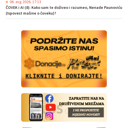
06. avg 2026. 17:13
ČOVEK i AI (8): Kako sam te doživeo i razumeo, Nenade Paunoviću
(Ispovest mašine o čoveku)?