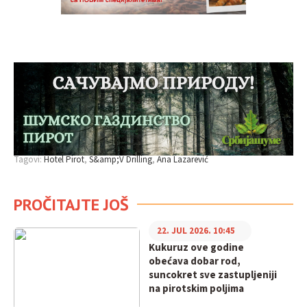
Tagovi:
Hotel Pirot
S&amp;V Drilling
Ana Lazarević
PROČITAJTE JOŠ
22. JUL 2026. 10:45
Kukuruz ove godine
obećava dobar rod,
suncokret sve zastupljeniji
na pirotskim poljima