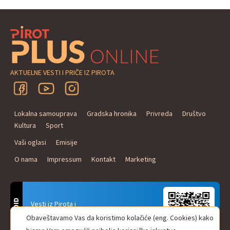
AKTUELNE VESTI I PRIČE IZ PIROTA
Lokalna samouprava
Gradska hronika
Privreda
Društvo
Kultura
Sport
Vaši oglasi
Emisije
O nama
Impressum
Kontakt
Marketing
ANDROID
Vesti iz Pirota i
Naxi Plus Radio
Obaveštavamo Vas da koristimo kolačiće (eng. Cookies) kako
Uvek u Vašem džepu!