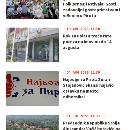
Folklornog festivala: Gosti
zadovoljni gostoprimstvom i
viđenim u Pirotu
10. AVG 2026. 11:30
Rok za uplatu treće rate
poreza na imovinu do 14.
avgusta
04. AVG 2026. 22:30
Najbolje za Pirot: Zoran
Stojanović Skansi najavio
ostavku na mesto
odbornika!
31. JUL 2026. 13:00
Predsednik Republike Srbije
Aleksandar Vučić boraviće na