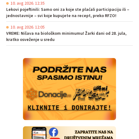
10. avg 2026. 12:35
Lekovi pojeftinili: Samo oni za koje ste plaćali participaciju ili –
jednostavnije – svi koje kupujete na recept, preko RFZO!
10. avg 2026. 12:05
VREME: Nišava na biološkom minimumu! Žarki dani od 28. jula,
kratko osveženje u sredu