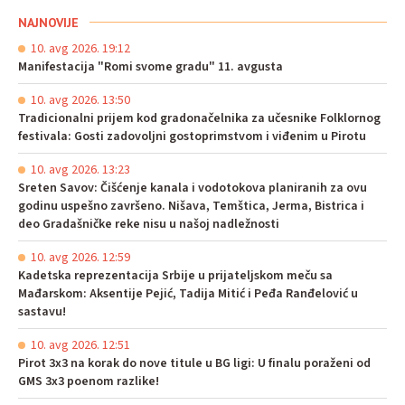
NAJNOVIJE
10. avg 2026. 19:12
Manifestacija "Romi svome gradu" 11. avgusta
10. avg 2026. 13:50
Tradicionalni prijem kod gradonačelnika za učesnike Folklornog
festivala: Gosti zadovoljni gostoprimstvom i viđenim u Pirotu
10. avg 2026. 13:23
Sreten Savov: Čišćenje kanala i vodotokova planiranih za ovu
godinu uspešno završeno. Nišava, Temštica, Jerma, Bistrica i
deo Gradašničke reke nisu u našoj nadležnosti
10. avg 2026. 12:59
Kadetska reprezentacija Srbije u prijateljskom meču sa
Mađarskom: Aksentije Pejić, Tadija Mitić i Peđa Ranđelović u
sastavu!
10. avg 2026. 12:51
Pirot 3x3 na korak do nove titule u BG ligi: U finalu poraženi od
GMS 3x3 poenom razlike!