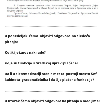
.................................................................................................
U ponedeljak ćemo objaviti odgovore na sledeća
pitanja!
Koliki je iznos naknade?
Koje su funkcije u Gradskoj upravi plaćene?
Da li u sistematizaciji radnih mesta postoji mesto Šef
kabineta gradonačelnika i da li je plaćena funkacija?
...............................................................................................
U utorak ćemo objaviti odgovore na pitanja o medijima!