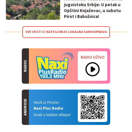
jugoistoku Srbije: U petak u
Opštini Knjaževac, u subotu
Pirot i Babušnica!
SVE VESTI IZ KATEGORIJE LOKALNA SAMOUPRAVA
RADIO UŽIVO
RADIO
ANDROID
Vesti iz Pirota i
Naxi Plus Radio
Uvek u Vašem džepu!