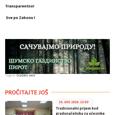
Transparentno!
Sve po Zakonu !
Tagovi:
Gradsko veće
PROČITAJTE JOŠ
10. AVG 2026. 13:50
Tradicionalni prijem kod
gradonačelnika za učesnike