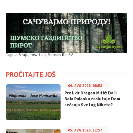
Tagovi:
štrajk prosvetara
Miroslav Rančić
PROČITAJTE JOŠ
06. AVG 2026. 08:58
Prof. dr Dragan Mitić: Da li
Bela Palanka zaslužuje Dom
sećanja Svetog Nikete?
05. AVG 2026. 12:57