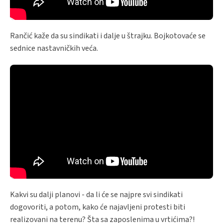
Rančić kaže da su sindikati i dalje u štrajku. Bojkotovaće se
sednice nastavničkih veća.
Kakvi su dalji planovi - da li će se najpre svi sindikati
dogovoriti, a potom, kako će najavljeni protesti biti
realizovani na terenu? Šta sa zaposlenima u vrtićima?!