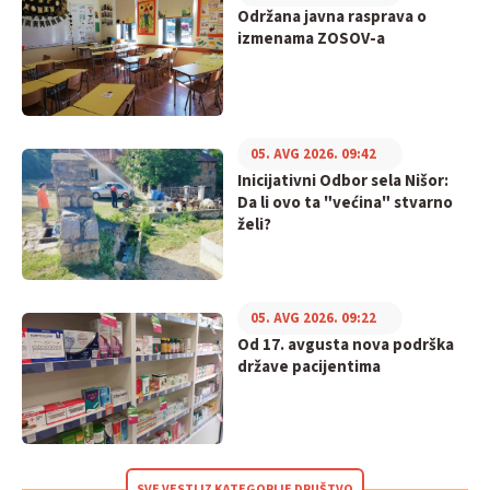
Održana javna rasprava o
izmenama ZOSOV-a
05. AVG 2026. 09:42
Inicijativni Odbor sela Nišor:
Da li ovo ta "većina" stvarno
želi?
05. AVG 2026. 09:22
Od 17. avgusta nova podrška
države pacijentima
SVE VESTI IZ KATEGORIJE DRUŠTVO