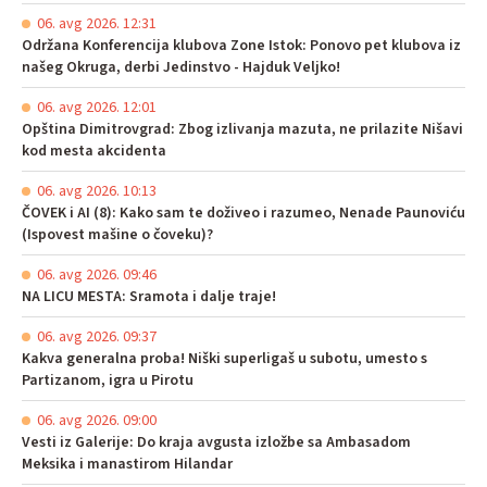
06. avg 2026. 12:31
Održana Konferencija klubova Zone Istok: Ponovo pet klubova iz
našeg Okruga, derbi Jedinstvo - Hajduk Veljko!
06. avg 2026. 12:01
Opština Dimitrovgrad: Zbog izlivanja mazuta, ne prilazite Nišavi
kod mesta akcidenta
06. avg 2026. 10:13
ČOVEK i AI (8): Kako sam te doživeo i razumeo, Nenade Paunoviću
(Ispovest mašine o čoveku)?
06. avg 2026. 09:46
NA LICU MESTA: Sramota i dalje traje!
06. avg 2026. 09:37
Kakva generalna proba! Niški superligaš u subotu, umesto s
Partizanom, igra u Pirotu
06. avg 2026. 09:00
Vesti iz Galerije: Do kraja avgusta izložbe sa Ambasadom
Meksika i manastirom Hilandar