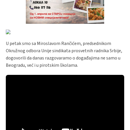
U petak smo sa Miroslavom Rančićem, predsednikom
Okružnog odbora Unije sindikata prosvetnih radnika Srbije,
dogovorili da danas razgovaramo o događajima ne samo u
Beogradu, već i u pirotskim školama.