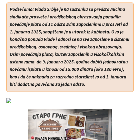
Podsećamo:
Vlada Srbije je na sastanku sa predstavnicima
sindikata prosvete i predškolskog obrazovanja ponudila
povećanje plata od 11 odsto svim zaposlenima u prosveti od
1. januara 2025, saopšteno je u utorak iz kabineta. Ovo je
konačna ponuda Vlade i odnosi se na sve zaposlene u sistemu
predškolskog, osnovnog, srednjeg i visokog obrazovanja.
Osim povećanja plata, izuzev zaposlenih u visokoškolskim
ustanovama, do 9. januara 2025. godine dobiti jednokratnu
novčanu isplatu u iznosu od 15.000 dinara (oko 130 evra),
kao i da će naknada za razredno starešinstvo od 1. januara
biti dodatno povećana za jedan odsto.