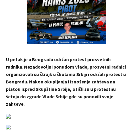
U petak je u Beogradu održan protest prosvetnih
radnika
.
N
ezadovoljni ponudom Vlade, prosvetni radnici
organizovali su štrajk u školama Srbiji i održali protest u
Beogradu. Nakon okupljanja i iznošenja zahteva na
platou ispred Skupštine Srbije, otišli su u protestnu
šetnju do zgrade Vlade Srbije gde su ponovili svoje
zahteve.