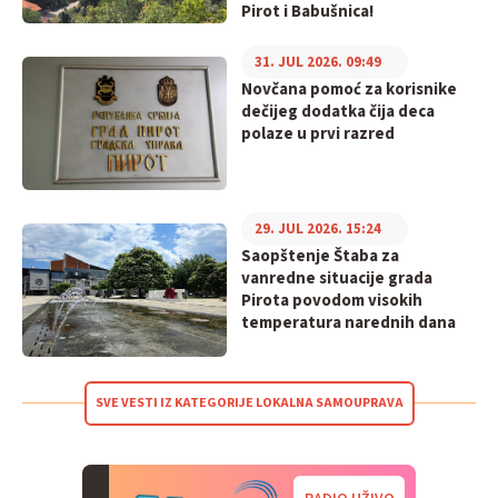
Pirot i Babušnica!
31. JUL 2026. 09:49
Novčana pomoć za korisnike
dečijeg dodatka čija deca
polaze u prvi razred
29. JUL 2026. 15:24
Saopštenje Štaba za
vanredne situacije grada
Pirota povodom visokih
temperatura narednih dana
SVE VESTI IZ KATEGORIJE LOKALNA SAMOUPRAVA