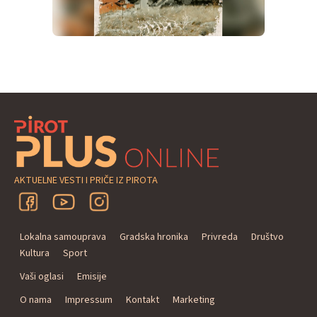
AKTUELNE VESTI I PRIČE IZ PIROTA
Lokalna samouprava
Gradska hronika
Privreda
Društvo
Kultura
Sport
Vaši oglasi
Emisije
O nama
Impressum
Kontakt
Marketing