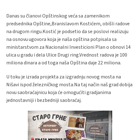
Danas su članovi Opštinskog veća sa zamenikom
predsednika Opštine,Branislavom Kostićem, obišli radove
na drugom ringu.Kostić je podsetio da se poslovi realizuju
na osnovu ugovora koja je naša opština potpisala sa
ministarstvom za Nacionalni Investicioni Plan o obnovi 14
ulica u gradu i dela Ulice Drugi ring.Vrednost radova je 100
miliona dinara a od toga naša Opština daje 22 miliona.
U toku je izrada projekta za izgradnju novog mosta na
Nišavi ispod železničkog mosta.Na taj način naš grad dobija
novu saobraćajnicu koja će omogućiti gradjanima
jednostavniji i bezbedniji saobraćaj.