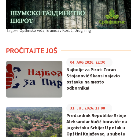
Tagovi:
Opštinsko veće
Branislav Kostić
Drugi ring
PROČITAJTE JOŠ
04. AVG 2026. 22:30
Najbolje za Pirot: Zoran
Stojanović Skansi najavio
ostavku na mesto
odbornika!
31. JUL 2026. 13:00
Predsednik Republike Srbije
Aleksandar Vučić boraviće na
jugoistoku Srbije: U petak u
Opštini Knjaževac, u subotu