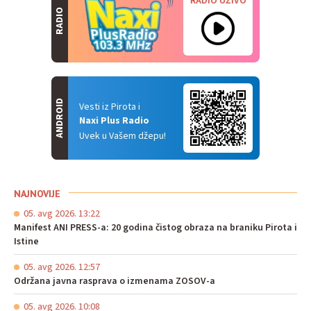
RADIO UŽIVO
RADIO
ANDROID
Vesti iz Pirota i
Naxi Plus Radio
Uvek u Vašem džepu!
NAJNOVIJE
05. avg 2026. 13:22
Manifest ANI PRESS-a: 20 godina čistog obraza na braniku Pirota i
Istine
05. avg 2026. 12:57
Održana javna rasprava o izmenama ZOSOV-a
05. avg 2026. 10:08