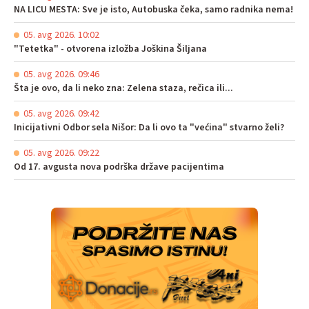
NA LICU MESTA: Sve je isto, Autobuska čeka, samo radnika nema!
05. avg 2026. 10:02
"Tetetka" - otvorena izložba Joškina Šiljana
05. avg 2026. 09:46
Šta je ovo, da li neko zna: Zelena staza, rečica ili...
05. avg 2026. 09:42
Inicijativni Odbor sela Nišor: Da li ovo ta "većina" stvarno želi?
05. avg 2026. 09:22
Od 17. avgusta nova podrška države pacijentima