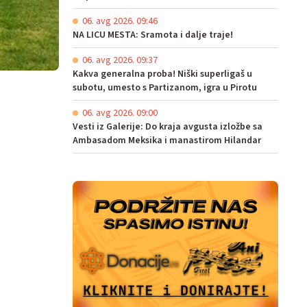
06. avg 2026. 09:46
NA LICU MESTA: Sramota i dalje traje!
06. avg 2026. 09:37
Kakva generalna proba! Niški superligaš u
subotu, umesto s Partizanom, igra u Pirotu
06. avg 2026. 09:00
Vesti iz Galerije: Do kraja avgusta izložbe sa
Ambasadom Meksika i manastirom Hilandar