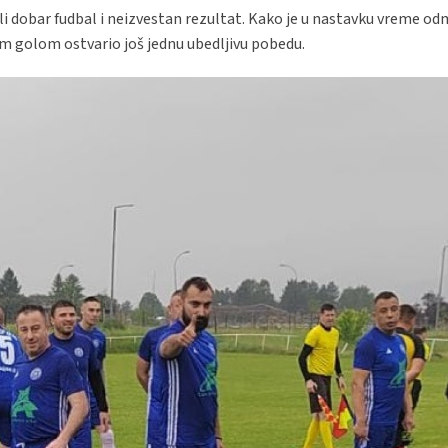
ili dobar fudbal i neizvestan rezultat. Kako je u nastavku vreme odm
im golom ostvario još jednu ubedljivu pobedu.