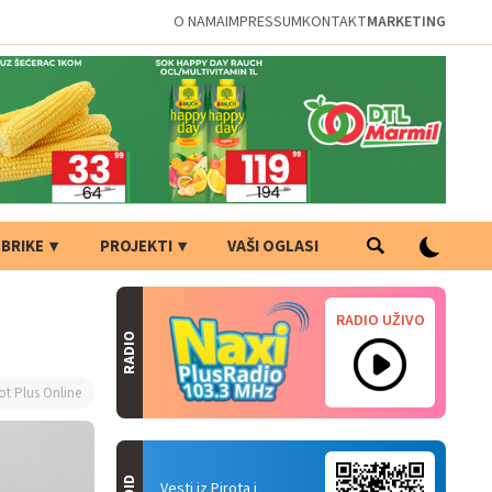
O NAMA
IMPRESSUM
KONTAKT
MARKETING
BRIKE
PROJEKTI
VAŠI OGLASI
RADIO UŽIVO
RADIO
ot Plus Online
Vesti iz Pirota i