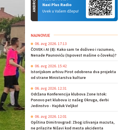
ANDROID
Naxi Plus Radio
Uvek u Vašem džepu!
NAJNOVIJE
06. avg 2026. 17:13
ČOVEK i AI (8): Kako sam te doživeo i razumeo,
Nenade Paunoviću (Ispovest mašine o čoveku)?
06. avg 2026. 15:42
Istorijskom arhivu Pirot odobrena dva projekta
od strane Ministarstva kulture
06. avg 2026. 12:31
Održana Konferencija klubova Zone Istok:
Ponovo pet klubova iz našeg Okruga, derbi
Jedinstvo - Hajduk Veljko!
06. avg 2026. 12:01
Opština Dimitrovgrad: Zbog izlivanja mazuta,
ne prilazite Nišavi kod mesta akcidenta