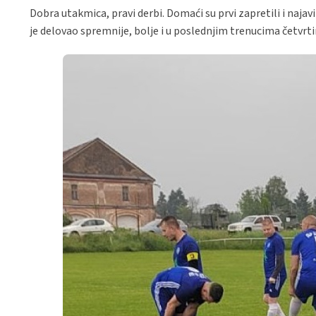
Dobra utakmica, pravi derbi. Domaći su prvi zapretili i najav
je delovao spremnije, bolje i u poslednjim trenucima četvrt