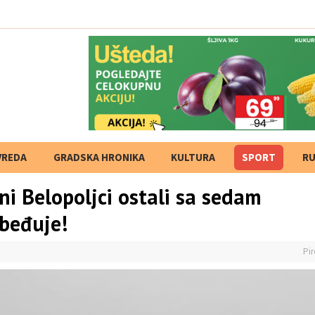
jekta od strane M
VREDA
GRADSKA HRONIKA
KULTURA
SPORT
RU
eni Belopoljci ostali sa sedam
obeđuje!
Pir