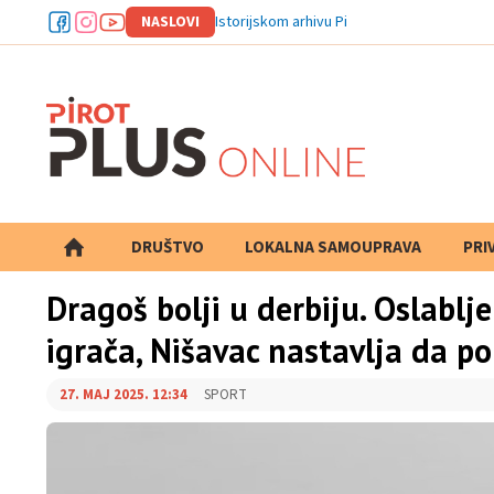
NASLOVI
Istorijskom arhivu Pirot odobrena dva pro
DRUŠTVO
LOKALNA SAMOUPRAVA
PRETRAGA
PRI
Dragoš bolji u derbiju. Oslablj
igrača, Nišavac nastavlja da p
27. MAJ 2025. 12:34
SPORT