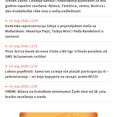
Sreten Savov: Čišćenje kanala i vodotokova planiranih za ovu
godinu uspešno završeno. Nišava, Temštica, Jerma, Bistrica i
deo Gradašničke reke nisu u našoj nadležnosti
10. avg 2026. 12:59
Kadetska reprezentacija Srbije u prijateljskom meču sa
Mađarskom: Aksentije Pejić, Tadija Mitić i Peđa Ranđelović u
sastavu!
10. avg 2026. 12:51
Pirot 3x3 na korak do nove titule u BG ligi: U finalu poraženi od
GMS 3x3 poenom razlike!
10. avg 2026. 12:35
Lekovi pojeftinili: Samo oni za koje ste plaćali participaciju ili –
jednostavnije – svi koje kupujete na recept, preko RFZO!
10. avg 2026. 12:05
VREME: Nišava na biološkom minimumu! Žarki dani od 28. jula,
kratko osveženje u sredu