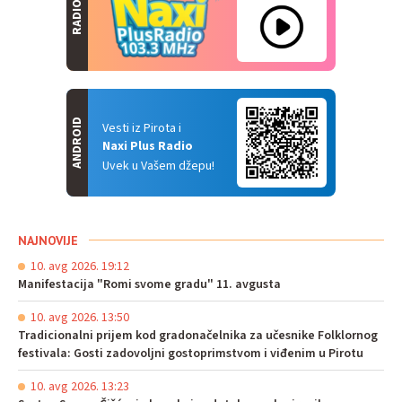
RADIO
ANDROID
Vesti iz Pirota i
Naxi Plus Radio
Uvek u Vašem džepu!
NAJNOVIJE
10. avg 2026. 19:12
Manifestacija "Romi svome gradu" 11. avgusta
10. avg 2026. 13:50
Tradicionalni prijem kod gradonačelnika za učesnike Folklornog
festivala: Gosti zadovoljni gostoprimstvom i viđenim u Pirotu
10. avg 2026. 13:23