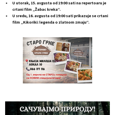
U utorak, 15. avgusta od 19:00 sati na repertoaru je
crtani film „Žabac kreka“.
U sredu, 16. avgusta od 19:00 sati
prikazuje
se crtani
film „Kikoriki: legenda o zlatnom zmaju“.