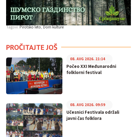
Tagovi:
Pirotsko leto
Dom kulture
PROČITAJTE JOŠ
08. AVG 2026. 21:14
Počeo XXI Međunarodni
folklorni festival
08. AVG 2026. 09:59
Učesnici Festivala održali
javni čas folklora