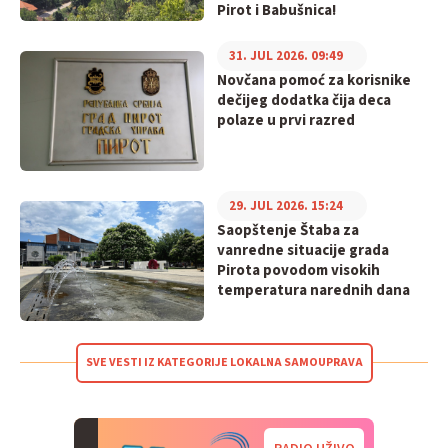
Pirot i Babušnica!
31. JUL 2026. 09:49
Novčana pomoć za korisnike
dečijeg dodatka čija deca
polaze u prvi razred
29. JUL 2026. 15:24
Saopštenje Štaba za
vanredne situacije grada
Pirota povodom visokih
temperatura narednih dana
SVE VESTI IZ KATEGORIJE LOKALNA SAMOUPRAVA