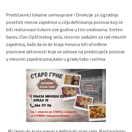
Predstavnici lokalne samouprave i Direkcije za izgradnju
posetiće mesne zajednice u cilju definisanja poslova koji će
biti realizovani tokom ove godine u tim sredinama. Sreten
Savov, član Opštinskog veća, resorno zadužen za rad mesnih
zajednica, kaže da će do kraja meseca biti utvrđene
planirane aktivnosti koje se odnose na predstojeće poslove
u mesnim zajednicama,kako u gradu tako i selima.
„Mi ćemo do kraja meseca definisati plan rada. Nastavićemo