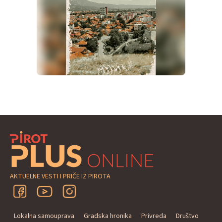
AKTUELNE VESTI I PRIČE IZ PIROTA
Lokalna samouprava
Gradska hronika
Privreda
Društvo