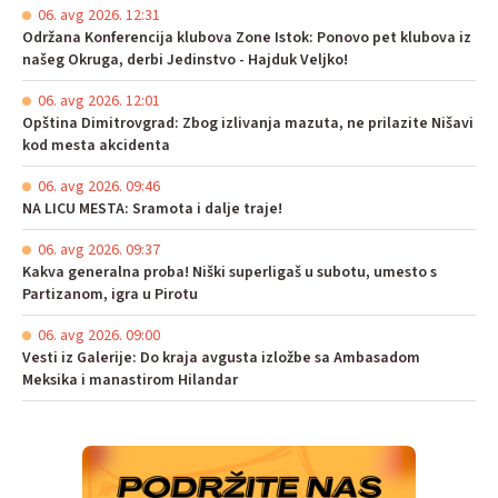
06. avg 2026. 12:31
Održana Konferencija klubova Zone Istok: Ponovo pet klubova iz
našeg Okruga, derbi Jedinstvo - Hajduk Veljko!
06. avg 2026. 12:01
Opština Dimitrovgrad: Zbog izlivanja mazuta, ne prilazite Nišavi
kod mesta akcidenta
06. avg 2026. 09:46
NA LICU MESTA: Sramota i dalje traje!
06. avg 2026. 09:37
Kakva generalna proba! Niški superligaš u subotu, umesto s
Partizanom, igra u Pirotu
06. avg 2026. 09:00
Vesti iz Galerije: Do kraja avgusta izložbe sa Ambasadom
Meksika i manastirom Hilandar