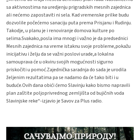
sa aktivnostima na uredjenju prigradskih mesnih zajednica
ali nećemo zapostaviti ni sela. Kad vremenske prilke budu
dozvolile počećemo sanaciju puta prema Prisjanu i Rudinju.
Takodje, u planu je i renoviranje domova kulture po
selima.Svakako,posla ima mnogi i važno je da predsednici
Mesnih zajednica na vreme istaknu svoje probleme,pokažu
inicijativu i želju da se važni poslovi urade,a lokalna
samouprava će u okviru svojih mogućnosti sigurno
priskočiti u pomoć.Zajednička saradnja do sada je urodila
željenim rezultatima pa se nadamo da će tako biti i u
buduće.Ovih dana obići ćemo Slavinju kako bismo napravili
plan zaštite poljoprivrednog zemljišta od bujičnih voda
Slavinjske reke“-izjavio je Savov za Plus radio.