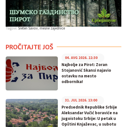
Tagovi:
Sreten Savov
mesne zajednice
PROČITAJTE JOŠ
04. AVG 2026. 22:30
Najbolje za Pirot: Zoran
Stojanović Skansi najavio
ostavku na mesto
odbornika!
31. JUL 2026. 13:00
Predsednik Republike Srbije
Aleksandar Vučić boraviće na
jugoistoku Srbije: U petak u
Opštini Knjaževac, u subotu