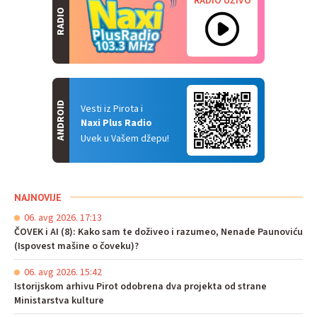
RADIO UŽIVO
RADIO
ANDROID
Vesti iz Pirota i
Naxi Plus Radio
Uvek u Vašem džepu!
NAJNOVIJE
06. avg 2026. 17:13
ČOVEK i AI (8): Kako sam te doživeo i razumeo, Nenade Paunoviću
(Ispovest mašine o čoveku)?
06. avg 2026. 15:42
Istorijskom arhivu Pirot odobrena dva projekta od strane
Ministarstva kulture