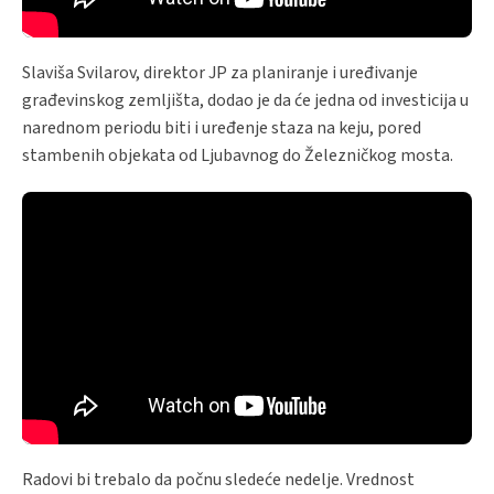
Slaviša Svilarov, direktor JP za planiranje i uređivanje
građevinskog zemljišta, dodao je da će jedna od investicija u
narednom periodu biti i uređenje staza na keju, pored
stambenih objekata od Ljubavnog do Železničkog mosta.
Radovi bi trebalo da počnu sledeće nedelje. Vrednost