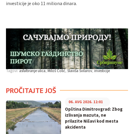
investicije je oko 11 miliona dinara.
Tagovi:
asfaltiranje ulica
Miloš Colić
Slaviša Svilarov
investicije
PROČITAJTE JOŠ
06. AVG 2026. 12:01
Opština Dimitrovgrad: Zbog
izlivanja mazuta, ne
prilazite Nišavi kod mesta
akcidenta