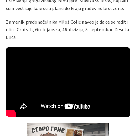
uređivanje građevinskog zemljišta, Slaviša Svilarov, najavili
su investicije koje su u planu do kraja građevinske sezone.
Zamenik gradonačelnika Miloš Colić naveo je da će se raditi
ulice Crni vrh, Grobljanska, 46. divizija, 8. septembar, Deseta
ulica...