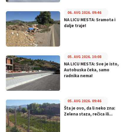
06. AVG 2026. 09:46
NA LICU MESTA: Sramota i
dalje traje!
05. AVG 2026. 10:08
NA LICU MESTA: Sve je isto,
Autobuska čeka, samo
radnika nema!
05. AVG 2026. 09:46
Šta je ovo, da li neko zna:
Zelena staza, rečica ili...