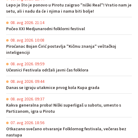
Lepo je što je ponovo u Pirotu zaigrao "niški Real"! Vratio nam je
setu, ali i nadu da će i njima i nama biti bolje!
08. avg 2026. 21:14
Počeo XXI Medjunarodni folklorni festival
08. avg 2026. 10:08
Piroćanac Bojan Ćirić postavlja "Kičmu znanja" veštačkoj
inteligenciji
08. avg 2026. 09:59
Učesnici Festivala održali javni čas folklora
08. avg 2026. 09:44
Danas se igraju utakmice prvog kola Kupa grada
08. avg 2026. 09:37
Kakva generalna proba! Niški superligaš u subotu, umesto s
Partizanom, igra u Pirotu
07. avg 2026. 18:56
Otkazano svečano otvaranje Folklornog festivala, večeras bez
nastupa