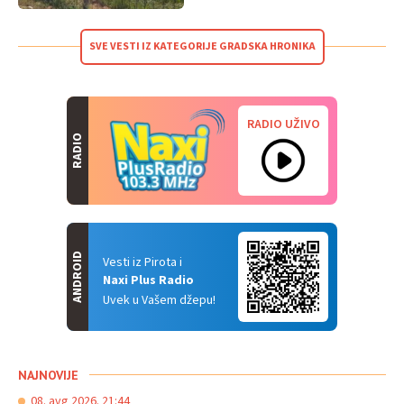
SVE VESTI IZ KATEGORIJE GRADSKA HRONIKA
RADIO UŽIVO
RADIO
ANDROID
Vesti iz Pirota i
Naxi Plus Radio
Uvek u Vašem džepu!
NAJNOVIJE
08. avg 2026. 21:44