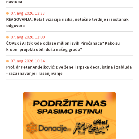
nastupa
07. avg 2026. 13:33
REAGOVANJA: Relativizacija rizika, netačne tvrdnje i izostanak
odgovora
07. avg 2026. 11:00
ČOVEK i AI (9): Gde odlaze milioni svih Piroćanaca? Kako su
krupni projekti ubili dušu našeg grada?
07. avg 2026. 10:34
Prof. dr Petar Anđelković: Dve žene i srpska deca, istina i zabluda
- razaznavanje i rasanjivanje