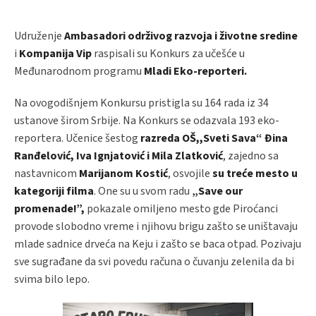
Udruženje
Ambasadori održivog razvoja i životne sredine
i
Kompanija Vip
raspisali su Konkurs za učešće u
Međunarodnom programu
Mladi Eko-reporteri.
Na ovogodišnjem Konkursu pristigla su 164 rada iz 34
ustanove širom Srbije. Na Konkurs se odazvala 193 eko-
reportera. Učenice šestog
razreda OŠ,,Sveti Sava“ Đina
Ranđelović, Iva Ignjatović i Mila Zlatković
, zajedno sa
nastavnicom
Marijanom Kostić
, osvojile
su treće mesto u
kategoriji filma
. One su u svom radu
„
Save our
promenade!”,
pokazale omiljeno mesto gde Piroćanci
provode slobodno vreme i njihovu brigu zašto se uništavaju
mlade sadnice drveća na Keju i zašto se baca otpad. Pozivaju
sve sugrađane da svi povedu računa o čuvanju zelenila da bi
svima bilo lepo.