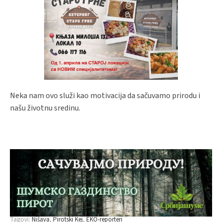
Neka nam ovo služi kao motivacija da sačuvamo prirodu i
našu životnu sredinu.
Tagovi:
Nišava
Pirotski Kej
EKO-reporteri