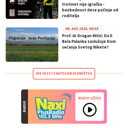
trotinet nije igračka -
bezbednost dece počinje od
roditelja
06. AVG 2026. 08:58
Prof. dr Dragan Mitić: Da li
Bela Palanka zaslužuje Dom
sećanja Svetog Nikete?
SVE VESTI IZ KATEGORIJE DRUŠTVO
RADIO UŽIVO
RADIO