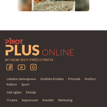
AKTUELNE VESTI I PRIČE IZ PIROTA
Lokalna samouprava
Gradska hronika
Privreda
Društvo
Kultura
Sport
Vaši oglasi
Emisije
O nama
Impressum
Kontakt
Marketing