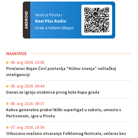
ANDROID
Vesti iz Pirota i
Naxi Plus Radio
Uvek u Vašem džepu!
NAJNOVIJE
08. avg 2026. 10:08
Piroćanac Bojan Ćirić postavlja "Kičmu znanja" veštačkoj
inteligenciji
08. avg 2026. 09:44
Danas se igraju utakmice prvog kola Kupa grada
08. avg 2026. 09:37
Kakva generalna proba! Niški superligaš u subotu, umesto s
Partizanom, igra u Pirotu
07. avg 2026. 18:56
Otkazano svečano otvaranje Folklornog festivala, večeras bez