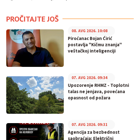
PROČITAJTE JOŠ
08. AVG 2026. 10:08
Piroćanac Bojan Ćirić
postavlja "Kičmu znanja"
veštačkoj inteligenciji
07. AVG 2026. 09:34
Upozorenje RHMZ - Toplotni
talas ne jenjava, povećana
opasnost od požara
07. AVG 2026. 09:31
Agencija za bezbednost
saobraćaja: Električni