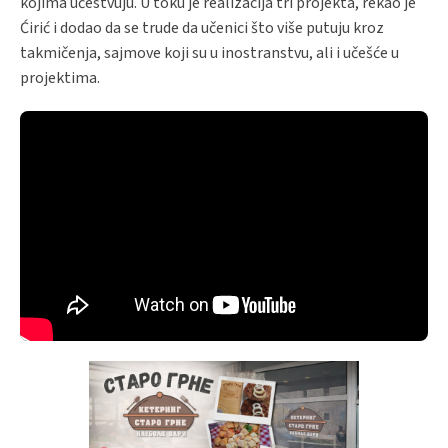
kojima učestvuju. U toku je realizacija tri projekta, rekao je
Ćirić i dodao da se trude da učenici što više putuju kroz
takmičenja, sajmove koji su u inostranstvu, ali i učešće u
projektima.