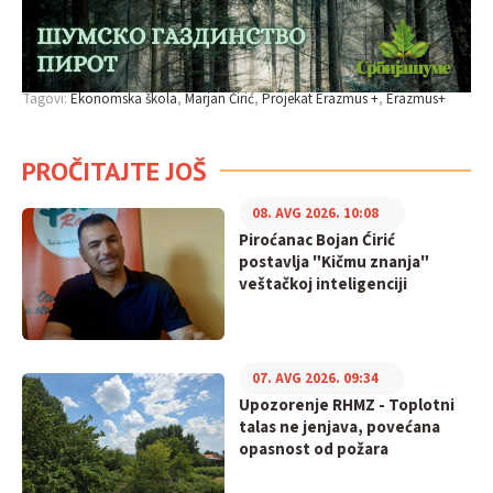
Tagovi:
Ekonomska škola
Marjan Ćirić
Projekat Erazmus +
Erazmus+
PROČITAJTE JOŠ
08. AVG 2026. 10:08
Piroćanac Bojan Ćirić
postavlja "Kičmu znanja"
veštačkoj inteligenciji
07. AVG 2026. 09:34
Upozorenje RHMZ - Toplotni
talas ne jenjava, povećana
opasnost od požara