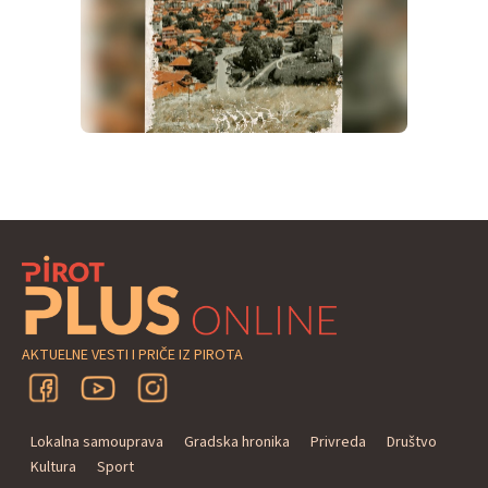
AKTUELNE VESTI I PRIČE IZ PIROTA
Lokalna samouprava
Gradska hronika
Privreda
Društvo
Kultura
Sport