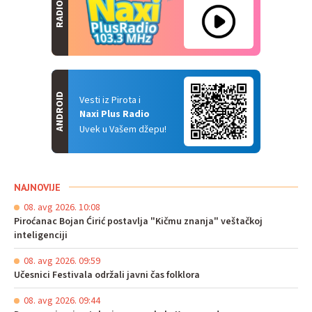
RADIO
ANDROID
Vesti iz Pirota i
Naxi Plus Radio
Uvek u Vašem džepu!
NAJNOVIJE
08. avg 2026. 10:08
Piroćanac Bojan Ćirić postavlja "Kičmu znanja" veštačkoj
inteligenciji
08. avg 2026. 09:59
Učesnici Festivala održali javni čas folklora
08. avg 2026. 09:44