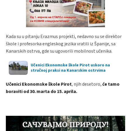
Kada su u pitanju Erazmus projekti, nedavno su se direktor
škole i profesorka engleskog jezika vratili iz Španije, sa
Kanarskih ostrva, gde su ugovorili mobilnost učenika.
Učenici Ekonomske škole Pirot uskoro na
stručnoj praksi na Kanarskim ostrvima
Učenici Ekonomske škole Pirot
, njih desetoro,
će tamo
boraviti od 30. marta do 15. aprila.