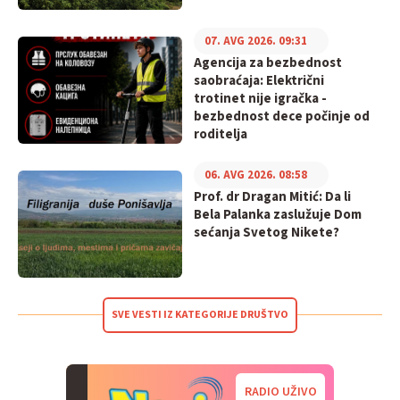
07. AVG 2026. 09:31
Agencija za bezbednost
saobraćaja: Električni
trotinet nije igračka -
bezbednost dece počinje od
roditelja
06. AVG 2026. 08:58
Prof. dr Dragan Mitić: Da li
Bela Palanka zaslužuje Dom
sećanja Svetog Nikete?
SVE VESTI IZ KATEGORIJE DRUŠTVO
RADIO UŽIVO