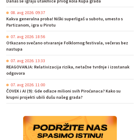
Danas se igraju utakmice prvog kola Kupa grada
08. avg 2026. 09:37
Kakva generalna proba! Niški superligaš u subotu, umesto s
Partizanom, igra u Pirotu
07. avg 2026. 18:56
Otkazano svečano otvaranje Folklornog festivala, večeras bez
nastupa
07. avg 2026. 13:33
REAGOVANJA: Relativizacija rizika, netačne tvrdnje i izostanak
odgovora
07. avg 2026. 11:00
ČOVEK i AI (9): Gde odlaze milioni svih Piroćanaca? Kako su
krupni projekti ubili dušu našeg grada?