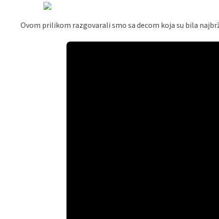
Ovom prilikom razgovarali smo sa decom koja su bila najbrža