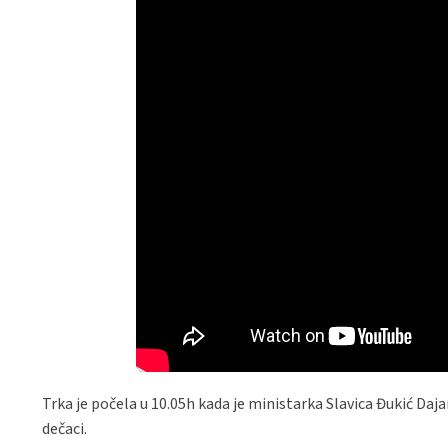
Trka je počela u 10.05h kada je ministarka Slavica Đukić Daja
dečaci.