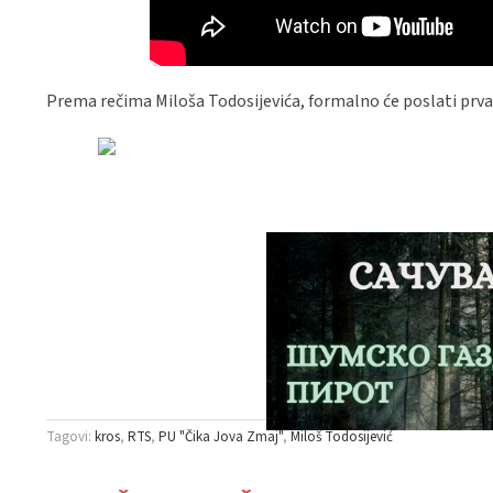
Prema rečima Miloša Todosijevića, formalno će poslati prva tr
Tagovi:
kros
RTS
PU "Čika Jova Zmaj"
Miloš Todosijević