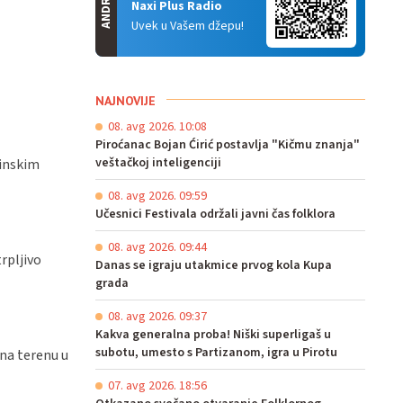
ANDROID
Naxi Plus Radio
Uvek u Vašem džepu!
NAJNOVIJE
08. avg 2026. 10:08
Piroćanac Bojan Ćirić postavlja "Kičmu znanja"
veštačkoj inteligenciji
tinskim
08. avg 2026. 09:59
Učesnici Festivala održali javni čas folklora
08. avg 2026. 09:44
rpljivo
Danas se igraju utakmice prvog kola Kupa
grada
08. avg 2026. 09:37
Kakva generalna proba! Niški superligaš u
subotu, umesto s Partizanom, igra u Pirotu
 na terenu u
07. avg 2026. 18:56