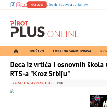
NASLOVI
Učesnici Festivala održali javni čas folklora
DRUŠTVO
LOKALNA SAMOUPRAVA
PRETRAGA
PRI
Deca iz vrtića i osnovnih škola
RTS-a "Kroz Srbiju"
22. SEPTEMBAR 2023. 11:46
SPORT