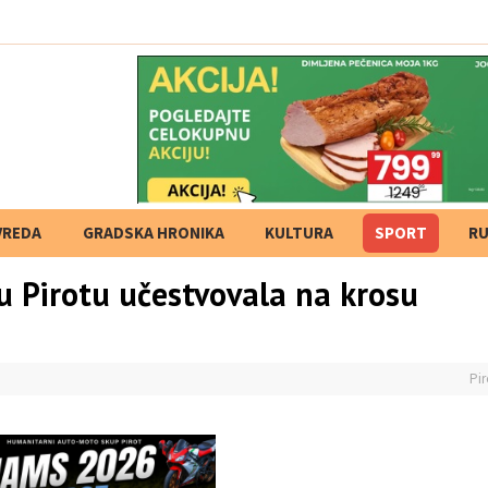
VREDA
GRADSKA HRONIKA
KULTURA
SPORT
RU
 u Pirotu učestvovala na krosu
Pir