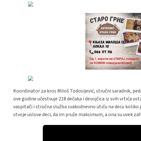
Koordinator za kros Miloš Todosijević, stručni saradnik, peda
ove godine učestvuje 218 dečaka i devojčica iz svih vrtića ust
vaspitači i stručna služba svakodnevno utiču na decu koliko j
stvoje uslove deci, da im pruže maksimum, a ona su uvek zahv