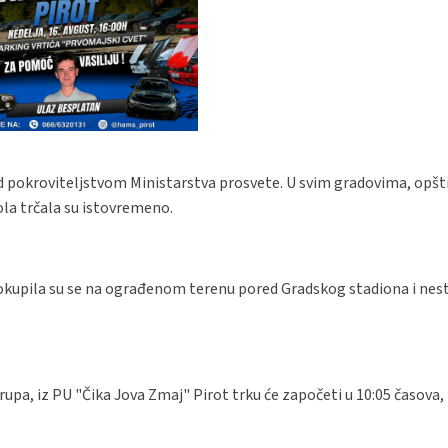
d pokroviteljstvom Ministarstva prosvete. U svim gradovima, opš
ola trčala su istovremeno.
okupila su se na ograđenom terenu pored Gradskog stadiona i nest
grupa, iz PU "Čika Jova Zmaj" Pirot trku će započeti u 10:05 časova,