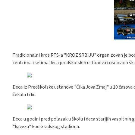
Tradicionalni kros RTS-a "КROZ SRBIJU" organizovan je po
centrima i selima deca predškolskih ustanova i osnovnih šk
Deca iz Predškolske ustanove "Čika Jova Zmaj" u 10 časova 
čekala trku.
Deca u godini pred polazak u školu i deca starijih vaspitnih 
"kavezu" kod Gradskog stadiona.