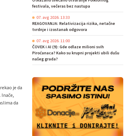
Otkazano svečano otvaranje Folklornog
festivala, večeras bez nastupa
07. avg 2026. 13:33
REAGOVANJA: Relativizacija rizika, netačne
tvrdnje i izostanak odgovora
07. avg 2026. 11:00
ČOVEK i AI (9): Gde odlaze milioni svih
Piroćanaca? Kako su krupni projekti ubili dušu
našeg grada?
 rekao je da
. Inače,
raslima da