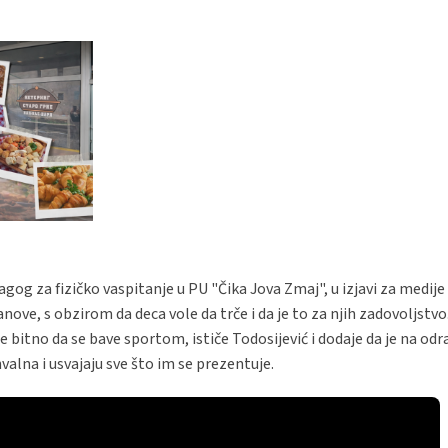
gog za fizičko vaspitanje u PU "Čika Jova Zmaj", u izjavi za medije
anove, s obzirom da deca vole da trče i da je to za njih zadovoljstvo
e bitno da se bave sportom, ističe Todosijević i dodaje da je na od
alna i usvajaju sve što im se prezentuje.