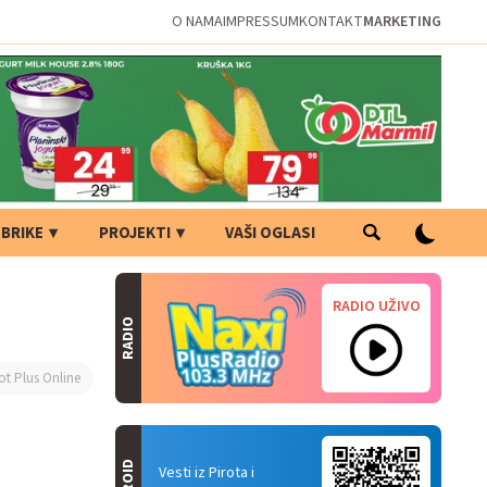
O NAMA
IMPRESSUM
KONTAKT
MARKETING
BRIKE
PROJEKTI
VAŠI OGLASI
RADIO UŽIVO
RADIO
ot Plus Online
Vesti iz Pirota i