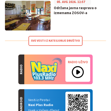
05. AVG 2026. 12:57
Održana javna rasprava o
izmenama ZOSOV-a
SVE VESTI IZ KATEGORIJE DRUŠTVO
RADIO UŽIVO
RADIO
ANDROID
Vesti iz Pirota i
Naxi Plus Radio
Uvek u Vašem džepu!