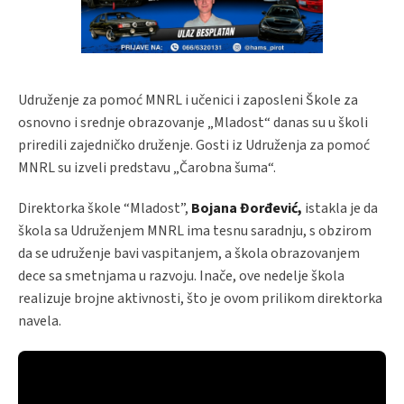
Udruženje za pomoć MNRL i učenici i zaposleni Škole za
osnovno i srednje obrazovanje „Mladost“ danas su u školi
priredili zajedničko druženje. Gosti iz Udruženja za pomoć
MNRL su izveli predstavu „Čarobna šuma“.
Direktorka škole “Mladost”,
Bojana Đorđević,
istakla je da
škola sa Udruženjem MNRL ima tesnu saradnju, s obzirom
da se udruženje bavi vaspitanjem, a škola obrazovanjem
dece sa smetnjama u razvoju. Inače, ove nedelje škola
realizuje brojne aktivnosti, što je ovom prilikom direktorka
navela.