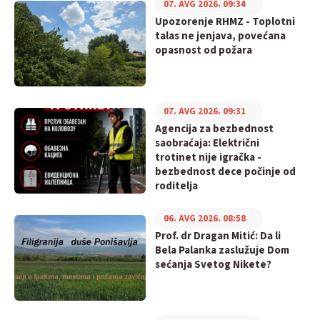
07. AVG 2026. 09:34
Upozorenje RHMZ - Toplotni
talas ne jenjava, povećana
opasnost od požara
07. AVG 2026. 09:31
Agencija za bezbednost
saobraćaja: Električni
trotinet nije igračka -
bezbednost dece počinje od
roditelja
06. AVG 2026. 08:58
Prof. dr Dragan Mitić: Da li
Bela Palanka zaslužuje Dom
sećanja Svetog Nikete?