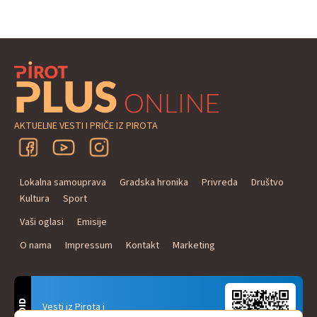
AKTUELNE VESTI I PRIČE IZ PIROTA
Lokalna samouprava
Gradska hronika
Privreda
Društvo
Kultura
Sport
Vaši oglasi
Emisije
O nama
Impressum
Kontakt
Marketing
Vesti iz Pirota i