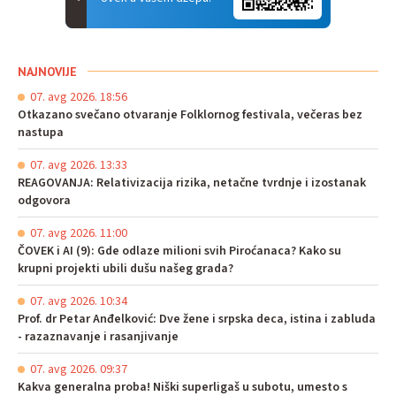
NAJNOVIJE
07. avg 2026. 18:56
Otkazano svečano otvaranje Folklornog festivala, večeras bez
nastupa
07. avg 2026. 13:33
REAGOVANJA: Relativizacija rizika, netačne tvrdnje i izostanak
odgovora
07. avg 2026. 11:00
ČOVEK i AI (9): Gde odlaze milioni svih Piroćanaca? Kako su
krupni projekti ubili dušu našeg grada?
07. avg 2026. 10:34
Prof. dr Petar Anđelković: Dve žene i srpska deca, istina i zabluda
- razaznavanje i rasanjivanje
07. avg 2026. 09:37
Kakva generalna proba! Niški superligaš u subotu, umesto s