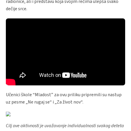
radionice, ali i predstavu koja svojim rečima ulepša svako
dečije srce.
Učenici škole “Mladost” za ovu priliku pripremili su nastup
uz pesme „Ne rugaj se“ i „Za život nov“.
Cilj ove aktivnosti je uvažavanje individualnosti svakog deteta