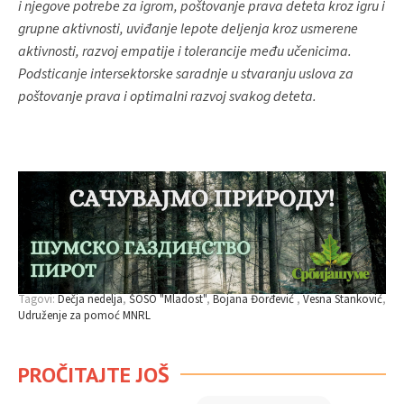
i njegove potrebe za igrom, poštovanje prava deteta kroz igru i
grupne aktivnosti, uviđanje lepote deljenja kroz usmerene
aktivnosti, razvoj empatije i tolerancije među učenicima.
Podsticanje intersektorske saradnje u stvaranju uslova za
poštovanje prava i optimalni razvoj svakog deteta.
Tagovi:
Dečja nedelja
ŠOSO "Mladost"
Bojana Đorđević
Vesna Stanković
Udruženje za pomoć MNRL
PROČITAJTE JOŠ