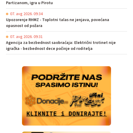
Partizanom, igra u Pirotu
07. avg 2026. 09:34
Upozorenje RHMZ - Toplotni talas ne jenjava, povećana
opasnost od požara
07. avg 2026. 09:31
Agencija za bezbednost saobraćaja: Električni trotinet nije
igračka - bezbednost dece počinje od roditelja