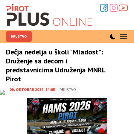
DRUŠTVO
Dečja nedelja u školi "Mladost":
Druženje sa decom i
predstavnicima Udruženja MNRL
Pirot
09. OKTOBAR 2024. 14:05
DRUŠTVO