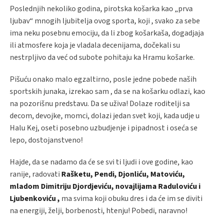
Poslednjih nekoliko godina, pirotska košarka kao „prva
ljubav“ mnogih ljubitelja ovog sporta, koji , svako za sebe
ima neku posebnu emociju, da li zbog košarkaša, dogadjaja
ili atmosfere koja je vladala decenijama, dočekali su
nestrpljivo da već od subote pohitaju ka Hramu košarke.
Pišuću onako malo egzaltirno, posle jedne pobede naših
sportskih junaka, izrekao sam , da se na košarku odlazi, kao
na pozorišnu predstavu. Da se uživa! Dolaze roditelji sa
decom, devojke, momci, dolazi jedan svet koji, kada udje u
Halu Kej, oseti posebno uzbudjenje i pipadnost i oseća se
lepo, dostojanstveno!
Hajde, da se nadamo da će se svi ti ljudi i ove godine, kao
ranije, radovati
Rašketu, Pendi, Djonliću, Matoviću,
mladom Dimitriju Djordjeviću, novajlijama Raduloviću i
Ljubenkoviću ,
ma svima koji obuku dres i da će im se diviti
na energiji, želji, borbenosti, htenju! Pobedi, naravno!