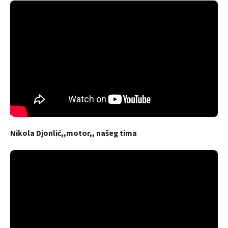
Nikola Djonlić,,motor,, našeg tima