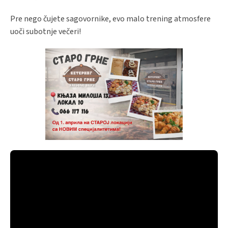
Pre nego čujete sagovornike, evo malo trening atmosfere
uoči subotnje večeri!