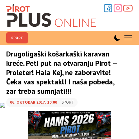
SPORT
Drugoligaški košarkaški karavan
kreće. Peti put na otvaranju Pirot –
Proleter! Hala Kej, ne zaboravite!
Čeka vas spektakl! I naša pobeda,
zar treba sumnjati!!!
06. OKTOBAR 2017. 10:00
SPORT