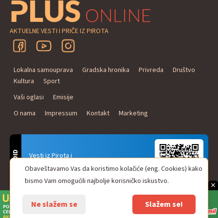
AKTUELNE VESTI I PRIČE IZ PIROTA
Lokalna samouprava
Gradska hronika
Privreda
Društvo
Kultura
Sport
Vaši oglasi
Emisije
O nama
Impressum
Kontakt
Marketing
ANDROID
Vesti iz Pirota i
Naxi Plus Radio
Obaveštavamo Vas da koristimo kolačiće (eng. Cookies) kako
Uvek u Vašem džepu!
bismo Vam omogućili najbolje korisničko iskustvo.
×
Ne slažem se
Slažem se!
© Pirot plus online - internet portal. Sva prava zadržana.