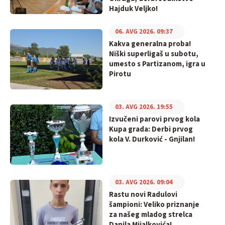
Hajduk Veljko!
06. AVG 2026. 09:37
Kakva generalna proba!
Niški superligaš u subotu,
umesto s Partizanom, igra u
Pirotu
03. AVG 2026. 19:55
Izvučeni parovi prvog kola
Kupa grada: Derbi prvog
kola V. Durković - Gnjilan!
03. AVG 2026. 09:04
Rastu novi Radulovi
šampioni: Veliko priznanje
za našeg mladog strelca
Danila Mijalkovića!