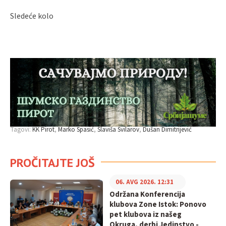
Sledeće kolo
Tagovi:
KK Pirot
Marko Spasić
Slaviša Svilarov
Dušan Dimitrijević
PROČITAJTE JOŠ
06. AVG 2026. 12:31
Održana Konferencija
klubova Zone Istok: Ponovo
pet klubova iz našeg
Okruga, derbi Jedinstvo -