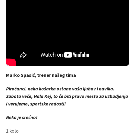
Marko Spasić, trener našeg tima
Piroćanci, neka košarka ostane vaša ljubav i navika.
Subota veče, Hala Kej, to će biti pravo mesto za uzbudjenja
i verujemo, sportske radosti!
Neka je srećno!
1.kolo