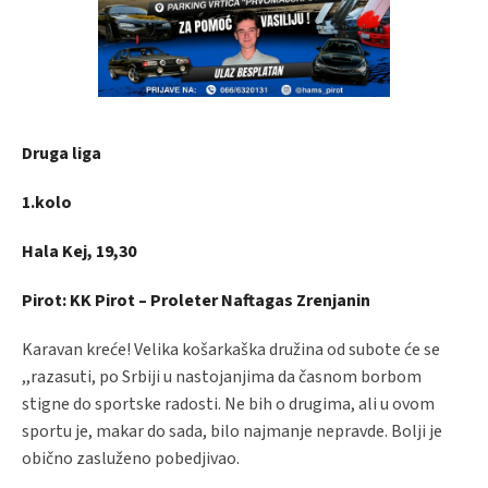
Druga liga
1.kolo
Hala Kej, 19,30
Pirot: KK Pirot – Proleter Naftagas Zrenjanin
Karavan kreće! Velika košarkaška družina od subote će se
,,razasuti, po Srbiji u nastojanjima da časnom borbom
stigne do sportske radosti. Ne bih o drugima, ali u ovom
sportu je, makar do sada, bilo najmanje nepravde. Bolji je
obično zasluženo pobedjivao.