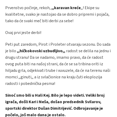
Prvenstvo počinje, rekoh,
,,karavan kreće
,,! Ekipe su
kvalitetne, svako je nastojao da se dobro pripremi i pojača,
tako da će svaki meč biti derbi za sebe!
Ovaj prvi jeste derbi!
Peti put zaredom, Pirot i Proleter otvaraju sezonu. Do sada
je bilo
,,hičkokovski uzbudljivo,,
radost se delila na jednu i
drugu stranu! Da se nadamo, imamo pravo, da će radost
ovog puta biti na našoj strani, da će se sa tribina oriti iz
hiljadu grla, odjekivati trube i vuvuzele, da će na terenu naši
momci ,,ginuti,, a iz svlačionice na kraju čuti eksplozija
radosti i pobednička pesma!
Sinoć smo bili u Hali Kej. Bilo je lepo videti. Veliki broj
igrača, došli Kari i Neša, došao predsednik Svilarov,
sportski direktor Dušan Dimitrijević. Odbrojavanje je
počelo, još malo dana je ostalo.