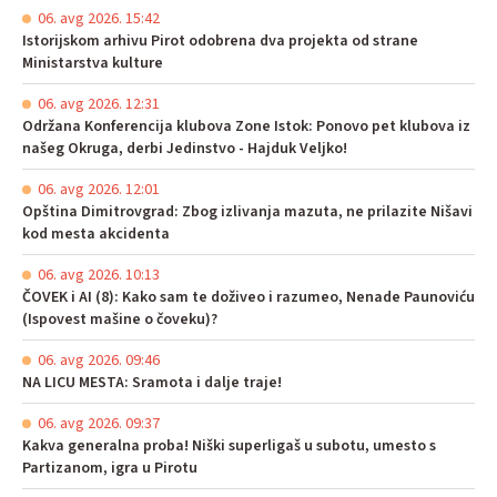
06. avg 2026. 15:42
Istorijskom arhivu Pirot odobrena dva projekta od strane
Ministarstva kulture
06. avg 2026. 12:31
Održana Konferencija klubova Zone Istok: Ponovo pet klubova iz
našeg Okruga, derbi Jedinstvo - Hajduk Veljko!
06. avg 2026. 12:01
Opština Dimitrovgrad: Zbog izlivanja mazuta, ne prilazite Nišavi
kod mesta akcidenta
06. avg 2026. 10:13
ČOVEK i AI (8): Kako sam te doživeo i razumeo, Nenade Paunoviću
(Ispovest mašine o čoveku)?
06. avg 2026. 09:46
NA LICU MESTA: Sramota i dalje traje!
06. avg 2026. 09:37
Kakva generalna proba! Niški superligaš u subotu, umesto s
Partizanom, igra u Pirotu