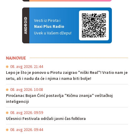
ANDROID
Vesti iz Pirota i
Naxi Plus Radio
Uvek u Vašem džepu!
NAJNOVIJE
08. avg 2026. 21:44
Lepo je što je ponovo u Pirotu zaigrao "niški Real"! Vratio nam je
setu, ali i nadu da će i njima i nama biti bolje!
08. avg 2026. 10:08
Piroćanac Bojan Ćirić postavlja "Kičmu znanja" veštačkoj
inteligenciji
08. avg 2026. 09:59
Učesnici Festivala održali javni čas folklora
08. avg 2026. 09:44