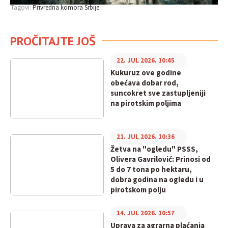
Tagovi:
Privredna komora Srbije
PROČITAJTE JOŠ
22. JUL 2026. 10:45
Kukuruz ove godine
obećava dobar rod,
suncokret sve zastupljeniji
na pirotskim poljima
21. JUL 2026. 10:36
Žetva na "ogledu" PSSS,
Olivera Gavrilović: Prinosi od
5 do 7 tona po hektaru,
dobra godina na ogledu i u
pirotskom polju
14. JUL 2026. 10:57
Uprava za agrarna plaćanja