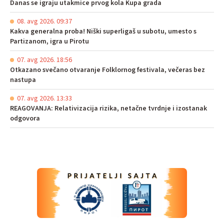
Danas se igraju utakmice prvog kola Kupa grada
08. avg 2026. 09:37
Kakva generalna proba! Niški superligaš u subotu, umesto s
Partizanom, igra u Pirotu
07. avg 2026. 18:56
Otkazano svečano otvaranje Folklornog festivala, večeras bez
nastupa
07. avg 2026. 13:33
REAGOVANJA: Relativizacija rizika, netačne tvrdnje i izostanak
odgovora