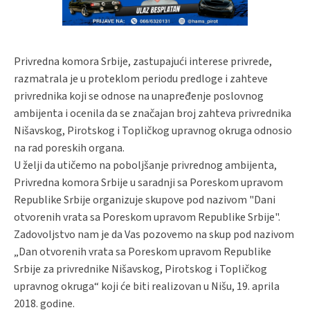
Privredna komora Srbije, zastupajući interese privrede,
razmatrala je u proteklom periodu predloge i zahteve
privrednika koji se odnose na unapređenje poslovnog
ambijenta i ocenila da se značajan broj zahteva privrednika
Nišavskog, Pirotskog i Topličkog upravnog okruga odnosio
na rad poreskih organa.
U želji da utičemo na poboljšanje privrednog ambijenta,
Privredna komora Srbije u saradnji sa Poreskom upravom
Republike Srbije organizuje skupove pod nazivom "Dani
otvorenih vrata sa Poreskom upravom Republike Srbije".
Zadovoljstvo nam je da Vas pozovemo na skup pod nazivom
„Dan otvorenih vrata sa Poreskom upravom Republike
Srbije za privrednike Nišavskog, Pirotskog i Topličkog
upravnog okruga“ koji će biti realizovan u Nišu, 19. aprila
2018. godine.