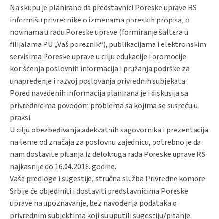
Na skupu je planirano da predstavnici Poreske uprave RS
informišu privrednike o izmenama poreskih propisa, o
novinama u radu Poreske uprave (formiranje šaltera u
filijalama PU „Vaš poreznik“), publikacijama i elektronskim
servisima Poreske uprave u cilju edukacije i promocije
korišćenja poslovnih informacija i pružanja podrške za
unapređenje i razvoj poslovanja privrednih subjekata.
Pored navedenih informacija planirana je i diskusija sa
privrednicima povodom problema sa kojima se susreću u
praksi.
U cilju obezbeđivanja adekvatnih sagovornika i prezentacija
na teme od značaja za poslovnu zajednicu, potrebno je da
nam dostavite pitanja iz delokruga rada Poreske uprave RS
najkasnije do 16.04.2018. godine.
Vaše predloge i sugestije, stručna služba Privredne komore
Srbije će objediniti i dostaviti predstavnicima Poreske
uprave na upoznavanje, bez navođenja podataka o
privrednim subjektima koji su uputili sugestiju/pitanje.