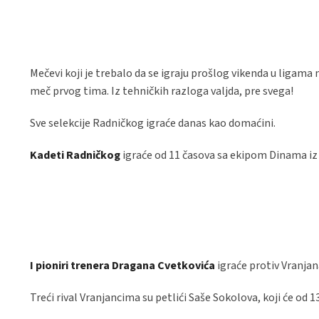
Mečevi koji je trebalo da se igraju prošlog vikenda u ligama
meč prvog tima. Iz tehničkih razloga valjda, pre svega!
Sve selekcije Radničkog igraće danas kao domaćini.
Kadeti Radničkog
igraće od 11 časova sa ekipom Dinama iz
I pioniri trenera Dragana Cvetkovića
igraće protiv Vranjana
Treći rival Vranjancima su petlići Saše Sokolova, koji će od 1