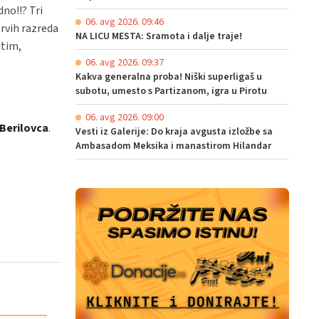
no!!? Tri
06. avg 2026. 09:46
prvih razreda
NA LICU MESTA: Sramota i dalje traje!
utim,
06. avg 2026. 09:37
Kakva generalna proba! Niški superligaš u
subotu, umesto s Partizanom, igra u Pirotu
06. avg 2026. 09:00
 Berilovca
.
Vesti iz Galerije: Do kraja avgusta izložbe sa
Ambasadom Meksika i manastirom Hilandar