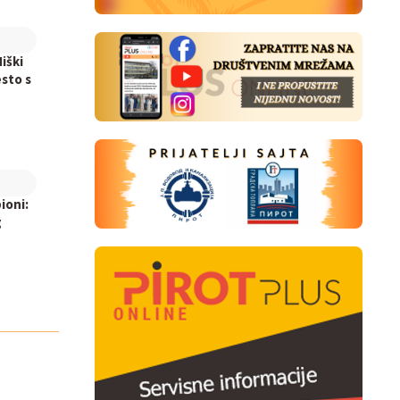
iški
sto s
ioni:
g