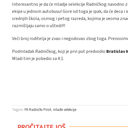
Interesantno je da će mladje selekcije Radničkog navodno zbo
ekipe u jednom autobusu! Gore od toga je ipak, da će deca i id
srednjih škola, osmog i petog razreda, kojima je veoma zna
razmišljaju samo o uštedi!!!
Veći broj roditelja je zvao i negodovao zbog toga. Prenosim
Podmladak Radničkog, koji je prvi put predvodio
Bratislav 
Mladi tim je pobedio sa 4:1.
Tagovi:
FK Radnički Pirot
mlađe selekcije
PROČITAJTE JOŠ