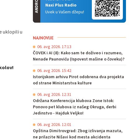
ANDROID
Naxi Plus Radio
Uvek u Vašem džepu!
 uklopili u
NAJNOVIJE
06. avg 2026. 17:13
ČOVEK i AI (8): Kako sam te doživeo i razumeo,
Nenade Paunoviću (Ispovest mašine o čoveku)?
kolov!
06. avg 2026. 15:42
Istorijskom arhivu Pirot odobrena dva projekta
od strane Ministarstva kulture
06. avg 2026. 12:31
Održana Konferencija klubova Zone Istok:
Ponovo pet klubova iz našeg Okruga, derbi
Jedinstvo - Hajduk Veljko!
06. avg 2026. 12:01
Opština Dimitrovgrad: Zbog izlivanja mazuta,
ne prilazite Nišavi kod mesta akcidenta