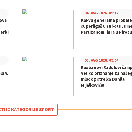
06. AVG 2026. 09:37
bova
Kakva generalna proba! N
superligaš u subotu, ume
derbi
Partizanom, igra u Pirotu
03. AVG 2026. 09:04
Rastu novi Radulovi šamp
la V.
Veliko priznanje za naše
mladog strelca Danila
Mijalkovića!
STI IZ KATEGORIJE SPORT