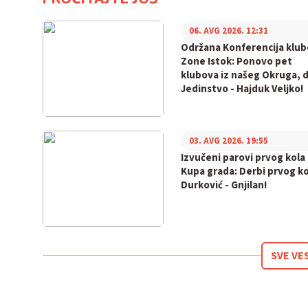
06. AVG 2026. 12:31
Održana Konferencija klu
Zone Istok: Ponovo pet
klubova iz našeg Okruga, 
Jedinstvo - Hajduk Veljko!
03. AVG 2026. 19:55
Izvučeni parovi prvog kola
Kupa grada: Derbi prvog ko
Durković - Gnjilan!
SVE VE