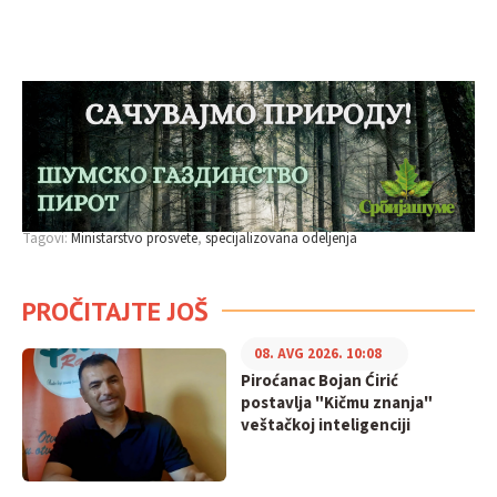
Tagovi:
Ministarstvo prosvete
specijalizovana odeljenja
PROČITAJTE JOŠ
08. AVG 2026. 10:08
Piroćanac Bojan Ćirić
postavlja "Kičmu znanja"
veštačkoj inteligenciji