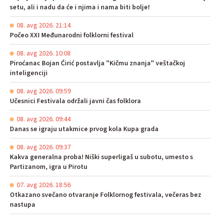
setu, ali i nadu da će i njima i nama biti bolje!
08. avg 2026. 21:14
Počeo XXI Međunarodni folklorni festival
08. avg 2026. 10:08
Piroćanac Bojan Ćirić postavlja "Kičmu znanja" veštačkoj
inteligenciji
08. avg 2026. 09:59
Učesnici Festivala održali javni čas folklora
08. avg 2026. 09:44
Danas se igraju utakmice prvog kola Kupa grada
08. avg 2026. 09:37
Kakva generalna proba! Niški superligaš u subotu, umesto s
Partizanom, igra u Pirotu
07. avg 2026. 18:56
Otkazano svečano otvaranje Folklornog festivala, večeras bez
nastupa