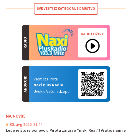
SVE VESTI IZ KATEGORIJE DRUŠTVO
RADIO UŽIVO
RADIO
ANDROID
Vesti iz Pirota i
Naxi Plus Radio
Uvek u Vašem džepu!
NAJNOVIJE
08. avg 2026. 21:44
Lepo je što je ponovo u Pirotu zaigrao "niški Real"! Vratio nam je