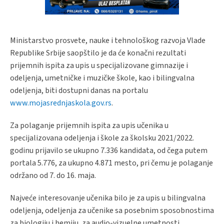
Ministarstvo prosvete, nauke i tehnološkog razvoja Vlade
Republike Srbije saopštilo je da će konačni rezultati
prijemnih ispita za upis u specijalizovane gimnazije i
odeljenja, umetničke i muzičke škole, kao i bilingvalna
odeljenja, biti dostupni danas na portalu
www.mojasrednjaskola.gov.rs
.
Za polaganje prijemnih ispita za upis učenika u
specijalizovana odeljenja i škole za školsku 2021/2022.
godinu prijavilo se ukupno 7.336 kandidata, od čega putem
portala 5.776, za ukupno 4.871 mesto, pri čemu je polaganje
održano od 7. do 16. maja.
Najveće interesovanje učenika bilo je za upis u bilingvalna
odeljenja, odeljenja za učenike sa posebnim sposobnostima
za biologiju i hemiju, za audio-vizuelne umetnosti,