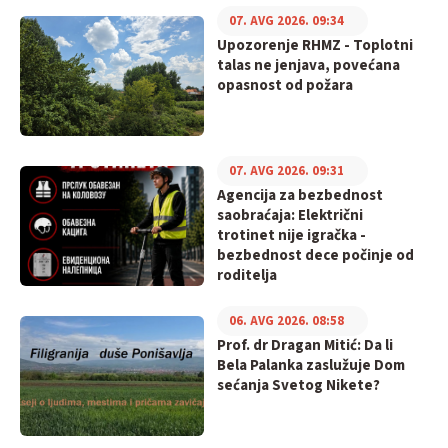
07. AVG 2026. 09:34
Upozorenje RHMZ - Toplotni
talas ne jenjava, povećana
opasnost od požara
07. AVG 2026. 09:31
Agencija za bezbednost
saobraćaja: Električni
trotinet nije igračka -
bezbednost dece počinje od
roditelja
06. AVG 2026. 08:58
Prof. dr Dragan Mitić: Da li
Bela Palanka zaslužuje Dom
sećanja Svetog Nikete?