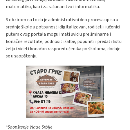
matematiku, kao i za računarstvo i informatiku.
S obzirom na to da je administrativni deo procesa upisa u
srednje škole u potpunosti digitalizovan, roditelji i učenici
putem ovog portala mogu imati uvid u preliminarne i
konačne rezultate, podnositi žalbe, popuniti i predati listu
želja i videti konačan raspored učenika po školama, dodaje
se u saopštenju.
*Saopštenje Vlade Srbije