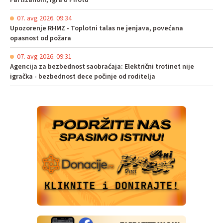
Partizanom, igra u Pirotu
07. avg 2026. 09:34
Upozorenje RHMZ - Toplotni talas ne jenjava, povećana
opasnost od požara
07. avg 2026. 09:31
Agencija za bezbednost saobraćaja: Električni trotinet nije
igračka - bezbednost dece počinje od roditelja