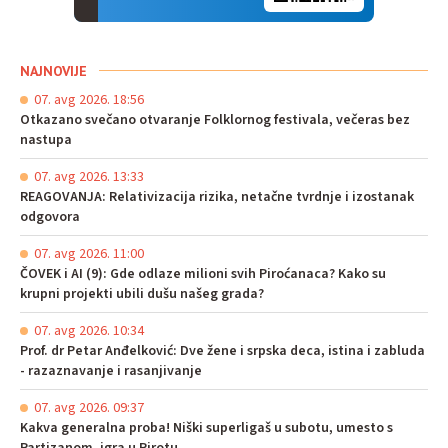
NAJNOVIJE
07. avg 2026. 18:56
Otkazano svečano otvaranje Folklornog festivala, večeras bez
nastupa
07. avg 2026. 13:33
REAGOVANJA: Relativizacija rizika, netačne tvrdnje i izostanak
odgovora
07. avg 2026. 11:00
ČOVEK i AI (9): Gde odlaze milioni svih Piroćanaca? Kako su
krupni projekti ubili dušu našeg grada?
07. avg 2026. 10:34
Prof. dr Petar Anđelković: Dve žene i srpska deca, istina i zabluda
- razaznavanje i rasanjivanje
07. avg 2026. 09:37
Kakva generalna proba! Niški superligaš u subotu, umesto s