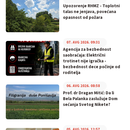
Upozorenje RHMZ - Toplotni
talas ne jenjava, povećana
opasnost od požara
07. AVG 2026. 09:31
Agencija za bezbednost
saobraćaja: Električni
trotinet nije igračka -
bezbednost dece počinje od
roditelja
06. AVG 2026. 08:58
Prof. dr Dragan Mitić: Da li
Bela Palanka zaslužuje Dom
sećanja Svetog Nikete?
05. AVG 2026. 12:57