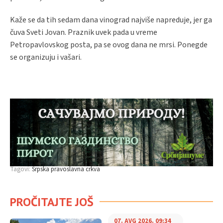
Kaže se da tih sedam dana vinograd najviše napreduje, jer ga
čuva Sveti Jovan. Praznik uvek pada u vreme
Petropavlovskog posta, pa se ovog dana ne mrsi. Ponegde
se organizuju i vašari.
Tagovi:
Srpska pravoslavna crkva
PROČITAJTE JOŠ
07. AVG 2026. 09:34