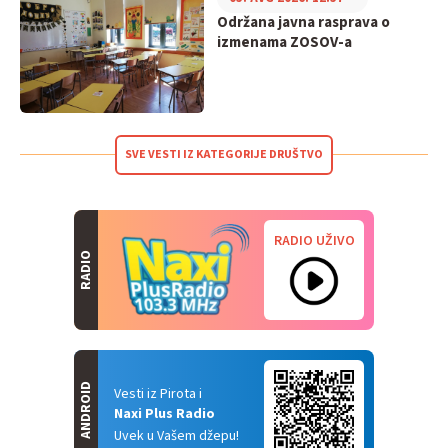
Održana javna rasprava o
izmenama ZOSOV-a
SVE VESTI IZ KATEGORIJE DRUŠTVO
RADIO UŽIVO
RADIO
ANDROID
Vesti iz Pirota i
Naxi Plus Radio
Uvek u Vašem džepu!