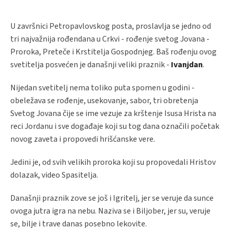
U završnici Petropavlovskog posta, proslavlja se jedno od
tri najvažnija rođendana u Crkvi - rođenje svetog Jovana -
Proroka, Preteče i Krstitelja Gospodnjeg. Baš rođenju ovog
svetitelja posvećen je današnji veliki praznik -
Ivanjdan
.
Nijedan svetitelj nema toliko puta spomen u godini -
obeležava se rođenje, usekovanje, sabor, tri obretenja
Svetog Jovana čije se ime vezuje za krštenje Isusa Hrista na
reci Jordanu i sve događaje koji su tog dana označili početak
novog zaveta i propovedi hrišćanske vere.
Jedini je, od svih velikih proroka koji su propovedali Hristov
dolazak, video Spasitelja.
Današnji praznik zove se još i Igritelj, jer se veruje da sunce
ovoga jutra igra na nebu. Naziva se i Biljober, jer su, veruje
se, bilje i trave danas posebno lekovite.