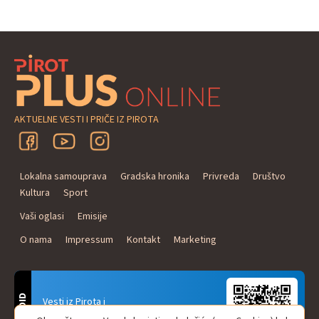
AKTUELNE VESTI I PRIČE IZ PIROTA
Lokalna samouprava
Gradska hronika
Privreda
Društvo
Kultura
Sport
Vaši oglasi
Emisije
O nama
Impressum
Kontakt
Marketing
ANDROID
Vesti iz Pirota i
Naxi Plus Radio