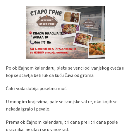
Po običajnom kalendaru, pletu se venci od ivanjskog cveća u
koji se stavlja beli luk da kuću čuva od groma.
Čak i voda dobija posebnu moć.
U mnogim krajevima, pale se ivanjske vatre, oko kojih se
nekada igralo i pevalo.
Prema običajnom kalendaru, tri dana pre i tri dana posle
praznika, ne ulazi se u vinograd.