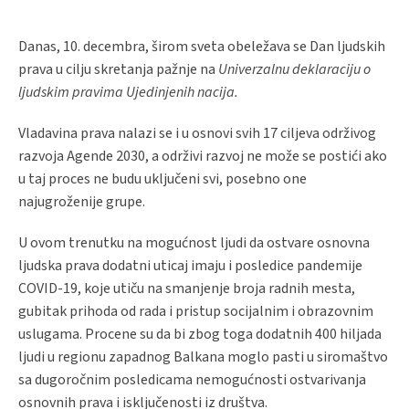
Danas, 10. decembra, širom sveta obeležava se Dan ljudskih
prava u cilju skretanja pažnje na
Univerzalnu deklaraciju o
ljudskim pravima Ujedinjenih nacija.
Vladavina prava nalazi se i u osnovi svih 17 ciljeva održivog
razvoja Agende 2030, a održivi razvoj ne može se postići ako
u taj proces ne budu uključeni svi, posebno one
najugroženije grupe.
U ovom trenutku na mogućnost ljudi da ostvare osnovna
ljudska prava dodatni uticaj imaju i posledice pandemije
COVID-19, koje utiču na smanjenje broja radnih mesta,
gubitak prihoda od rada i pristup socijalnim i obrazovnim
uslugama. Procene su da bi zbog toga dodatnih 400 hiljada
ljudi u regionu zapadnog Balkana moglo pasti u siromaštvo
sa dugoročnim posledicama nemogućnosti ostvarivanja
osnovnih prava i isključenosti iz društva.