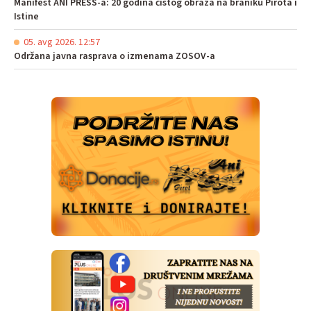
Manifest ANI PRESS-a: 20 godina čistog obraza na braniku Pirota i
Istine
05. avg 2026. 12:57
Održana javna rasprava o izmenama ZOSOV-a