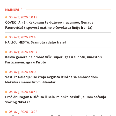
NAJNOVIJE
06. avg 2026. 10:13
ČOVEK I AI (8): Kako sam te doživeo i razumeo, Nenade
Paunoviću? (Ispovest mašine o čoveku sa linije fronta)
06. avg 2026. 09:46
NA LICU MESTA: Sramota i dalje traje!
06. avg 2026. 09:37
Kakva generalna proba! Niški superligaš u subotu, umesto s
Partizanom, igra u Pirotu
06. avg 2026. 09:00
Vesti iz Galerije: Do kraja avgusta izložbe sa Ambasadom
Meksika i manastirom Hilandar
06. avg 2026. 08:58
Prof. dr Dragan Mitić: Da li Bela Palanka zaslužuje Dom sećanja
Svetog Nikete?
05. avg 2026. 13:22