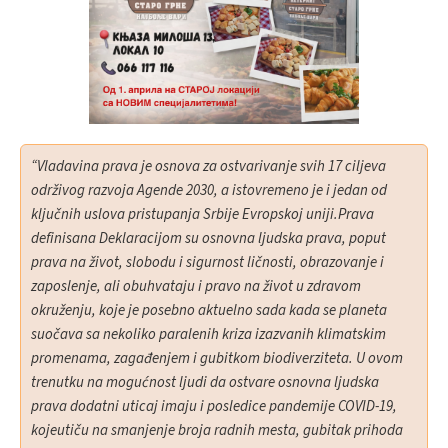
“Vladavina prava je osnova za ostvarivanje svih 17 ciljeva
održivog razvoja Agende 2030, a istovremeno je i jedan od
ključnih uslova pristupanja Srbije Evropskoj uniji.Prava
definisana Deklaracijom su osnovna ljudska prava, poput
prava na život, slobodu i sigurnost ličnosti, obrazovanje i
zaposlenje, ali obuhvataju i pravo na život u zdravom
okruženju, koje je posebno aktuelno sada kada se planeta
suočava sa nekoliko paralenih kriza izazvanih klimatskim
promenama, zagađenjem i gubitkom biodiverziteta. U ovom
trenutku na mogućnost ljudi da ostvare osnovna ljudska
prava dodatni uticaj imaju i posledice pandemije COVID-19,
kojeutiču na smanjenje broja radnih mesta, gubitak prihoda