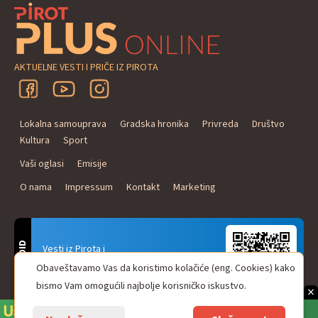
AKTUELNE VESTI I PRIČE IZ PIROTA
Lokalna samouprava
Gradska hronika
Privreda
Društvo
Kultura
Sport
Vaši oglasi
Emisije
O nama
Impressum
Kontakt
Marketing
ANDROID
Vesti iz Pirota i
Naxi Plus Radio
Obaveštavamo Vas da koristimo kolačiće (eng. Cookies) kako
Uvek u Vašem džepu!
bismo Vam omogućili najbolje korisničko iskustvo.
×