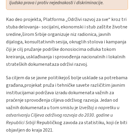
ljudska prava i protiv nejednakosti i diskriminacije.
Kao deo projekta, Platforma „Održivi razvoj za sve“ kroz tri
stuba delovanja– socijalni, ekonomski i stub zaštite životne
sredine,širom Srbije organizuje niz radionica, javnih
dijaloga, konsultativnih sesija, okruglih stolova i kampanja
čiji je cilj pružanje podrške donosiocima odluka tokom
kreiranja, usklađivanja i sprovođenja nacionalnih i lokalnih
strateških dokumenataza održivi razvoj.
Sa ciljem da se javne politikejoš bolje usklade sa potrebama
građana,projekat pruža i tehničke savete različitim javnim
institucijamai podržava izradu dokumenata važnih za
praćenje sprovođenja ciljeva održivog razvoja. Jedan od
važnih dokumenata u tom smislu je
Izveštaj o napretku u
ostvarivanju Ciljeva održivog razvoja do 2030. godine u
Republici Srbiji
Republičkog zavoda za statistiku, koji će biti
objavljen do kraja 2021.