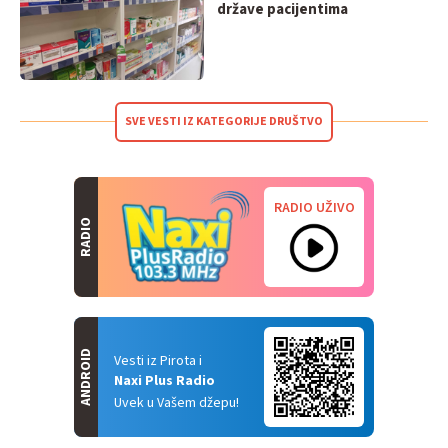
države pacijentima
SVE VESTI IZ KATEGORIJE DRUŠTVO
RADIO UŽIVO
RADIO
ANDROID
Vesti iz Pirota i
Naxi Plus Radio
Uvek u Vašem džepu!