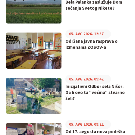
Bela Palanka zaslužuje Dom
sećanja Svetog Nikete?
05. AVG 2026. 12:57
Održana javna rasprava o
izmenama ZOSOV-a
05. AVG 2026. 09:42
Inicijativni Odbor sela Nišor:
Da li ovo ta "većina" stvarno
želi?
05. AVG 2026. 09:22
Od 17. avgusta nova podrška