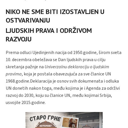
NIKO NE SME BITI IZOSTAVLJEN U
OSTVARIVANJU
LJUDSKIH PRAVA I ODRŽIVOM
RAZVOJU
Prema odluci Ujedinjenih nacija od 1950.godine, širom sveta
10. decembra obeležava se Dan ljudskih prava u cilju
skretanja pažnje na
Univerzalnu deklaraciju o ljudskim
pravima
, koja je postala obavezujuća za sve članice UN
1968.godine.Deklaracija je osnov svih dokumenata i odluka
UN donetih nakon toga, među kojima je i Agenda za održivi
razvoj do 2030, koju su članice UN, među kojimai Srbija,
usvojile 2015.godine.