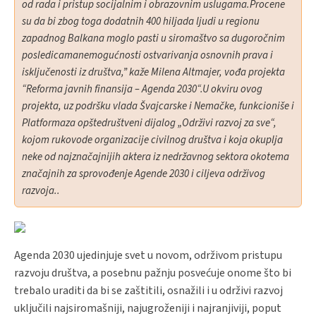
od rada i pristup socijalnim i obrazovnim uslugama.Procene
su da bi zbog toga dodatnih 400 hiljada ljudi u regionu
zapadnog Balkana moglo pasti u siromaštvo sa dugoročnim
posledicamanemogućnosti ostvarivanja osnovnih prava i
isključenosti iz društva,” kaže Milena Altmajer, vođa projekta
“Reforma javnih finansija – Agenda 2030“.U okviru ovog
projekta, uz podršku vlada Švajcarske i Nemačke, funkcioniše i
Platformaza opštedruštveni dijalog „Održivi razvoj za sve“,
kojom rukovode organizacije civilnog društva i koja okuplja
neke od najznačajnijih aktera iz nedržavnog sektora okotema
značajnih za sprovođenje Agende 2030 i ciljeva održivog
razvoja..
Agenda 2030 ujedinjuje svet u novom, održivom pristupu
razvoju društva, a posebnu pažnju posvećuje onome što bi
trebalo uraditi da bi se zaštitili, osnažili i u održivi razvoj
uključili najsiromašniji, najugroženiji i najranjiviji, poput