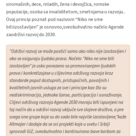
siromašnih, dece, mladih, žena i devojčica, romske
populacije, osoba sa invaliditetom, smetnjama u razvoju...
Ovaj princip poznat pod nazivom “Niko ne sme
bitiizostavljen” je osnovno,sveobuhvatno načelo Agende
zaodrživi razvoj do 2030.
“Održivi razvoj se može postići samo ako niko nije izostavljen i
ako se osiguraju ljudska prava. Načelo “Niko ne sme biti
izostavljen” je usko povezano sa promovisanjem ljudskih
prava i konkretizujese u ciljevima održivog razvoja kroz
standarde poput dostupnih, pristupačnih, povoljnih i
kvalitetnih javnih usluga za sve i principe kao što su
nediskriminacija, jednake šanse, participacija i osnaživanje.
Ciljevi održivog razvoja Agende 2030 moraju biti ispunjeni na
taj način da u održivi razvoj uključe sve slojeve društva, a pre
svega one grupe koje su do sada bile najviše izostavljene,”kaže
Altmajer i dodaje da se svi projekti koje u svetu i Srbiji
sprovodi GIZ, sveobuhvatno i kontinuirano bave borbom za