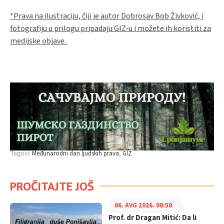
*Prava na ilustraciju, čiji je autor Dobrosav Bob Živković, i
fotografiju u prilogu pripadaju GIZ-u i možete ih koristiti za
medijske objave.
Tagovi:
Međunarodni dan ljudskih prava
GIZ
PROČITAJTE JOŠ
06. AVG 2026. 08:58
Prof. dr Dragan Mitić: Da li