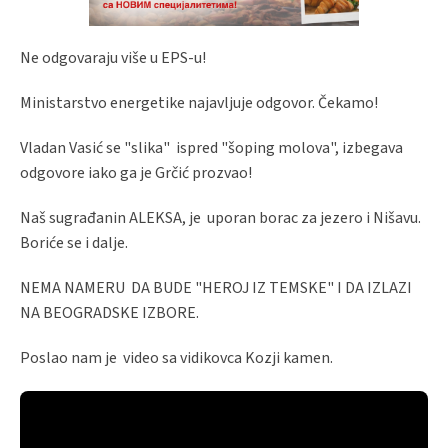
Ne odgovaraju više u EPS-u!
Ministarstvo energetike najavljuje odgovor. Čekamo!
Vladan Vasić se "slika" ispred "šoping molova", izbegava
odgovore iako ga je Grčić prozvao!
Naš sugrađanin ALEKSA, je uporan borac za jezero i Nišavu.
Boriće se i dalje.
NEMA NAMERU DA BUDE "HEROJ IZ TEMSKE" I DA IZLAZI
NA BEOGRADSKE IZBORE.
Poslao nam je video sa vidikovca Kozji kamen.