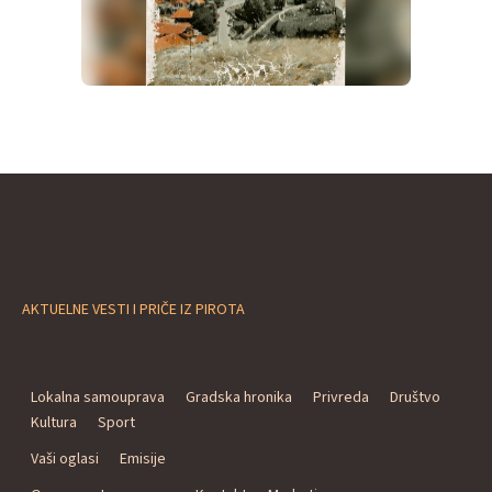
AKTUELNE VESTI I PRIČE IZ PIROTA
Lokalna samouprava
Gradska hronika
Privreda
Društvo
Kultura
Sport
Vaši oglasi
Emisije