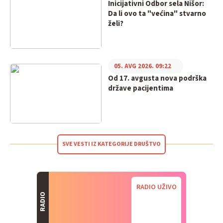
Inicijativni Odbor sela Nišor:
Da li ovo ta "većina" stvarno
želi?
05. AVG 2026. 09:22
Od 17. avgusta nova podrška
države pacijentima
SVE VESTI IZ KATEGORIJE DRUŠTVO
RADIO UŽIVO
RADIO