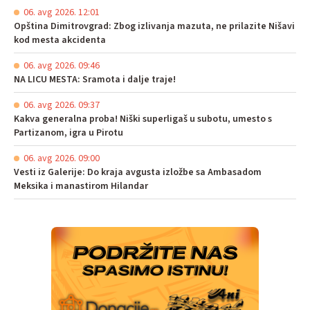
06. avg 2026. 12:01
Opština Dimitrovgrad: Zbog izlivanja mazuta, ne prilazite Nišavi
kod mesta akcidenta
06. avg 2026. 09:46
NA LICU MESTA: Sramota i dalje traje!
06. avg 2026. 09:37
Kakva generalna proba! Niški superligaš u subotu, umesto s
Partizanom, igra u Pirotu
06. avg 2026. 09:00
Vesti iz Galerije: Do kraja avgusta izložbe sa Ambasadom
Meksika i manastirom Hilandar