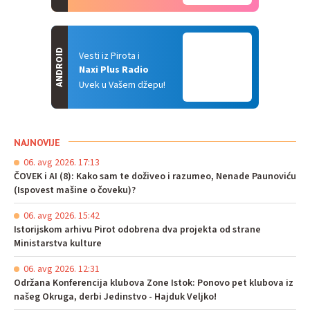
ANDROID
Vesti iz Pirota i
Naxi Plus Radio
Uvek u Vašem džepu!
NAJNOVIJE
06. avg 2026. 17:13
ČOVEK i AI (8): Kako sam te doživeo i razumeo, Nenade Paunoviću
(Ispovest mašine o čoveku)?
06. avg 2026. 15:42
Istorijskom arhivu Pirot odobrena dva projekta od strane
Ministarstva kulture
06. avg 2026. 12:31
Održana Konferencija klubova Zone Istok: Ponovo pet klubova iz
našeg Okruga, derbi Jedinstvo - Hajduk Veljko!