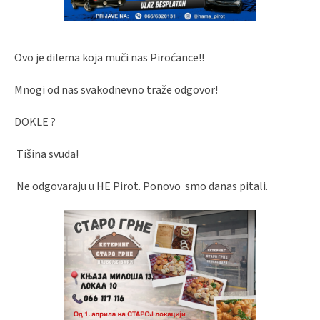
Ovo je dilema koja muči nas Piroćance!!
Mnogi od nas svakodnevno traže odgovor!
DOKLE ?
Tišina svuda!
Ne odgovaraju u HE Pirot. Ponovo smo danas pitali.