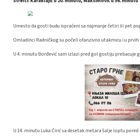
Strelci: Karaklajić u 20. minutu, Maksimović u 56. minutu
Umesto da gosti budu ispraćeni sa najmanje četiri ili pet po
Omladinci Radničkog su počeli ofanzivno utakmicu i u prvih n
U 4. minutu Đorđević sam izlazi pred gol gostiju prebacuje 
U 14. minutu Luka Ćirić sa desetak metara šalje loptu pored 