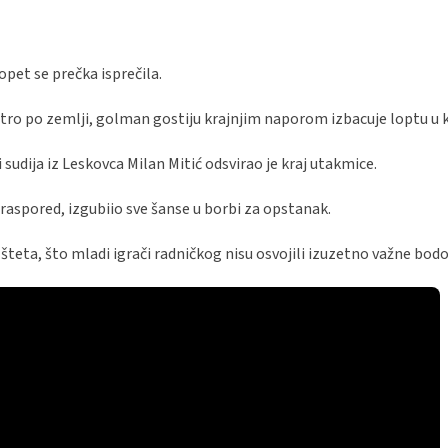
pet se prečka isprečila.
oštro po zemlji, golman gostiju krajnjim naporom izbacuje loptu u 
i sudija iz Leskovca Milan Mitić odsvirao je kraj utakmice.
aspored, izgubiio sve šanse u borbi za opstanak.
 šteta, što mladi igrači radničkog nisu osvojili izuzetno važne bodo