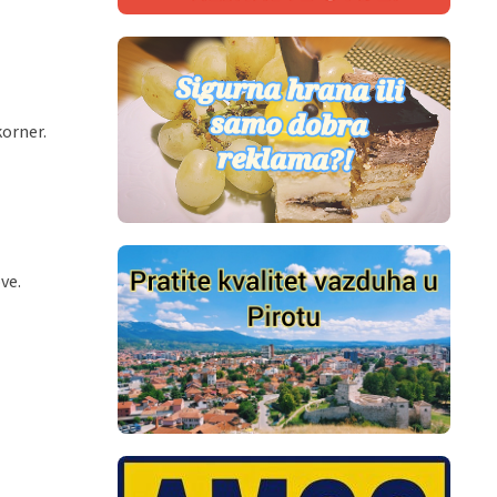
korner.
ve.