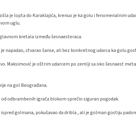
 Došla je lopta do Karaklajića, krenuo je ka golu i fenomenalnim ud
evom uglu.
e uglavnom kretala između šesnaesteraca.
 je napadao, stvarao šanse, ali bez konkretnog udarca ka golu gost
đstvo. Maksimović je oštrim udarcem po zemlji sa oko šesnaest met
nije na gol Beograđana.
eko od odbrambenih igrača blokom sprečio siguran pogodak.
 ispred golmana, pokušavao da dribla , ali je golman gostiju pado