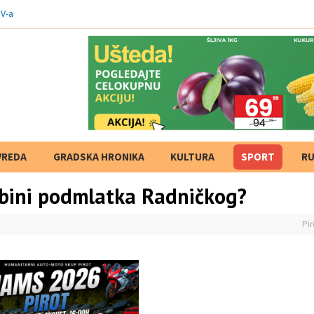
V-a
VREDA
GRADSKA HRONIKA
KULTURA
SPORT
RU
udbini podmlatka Radničkog?
Pir