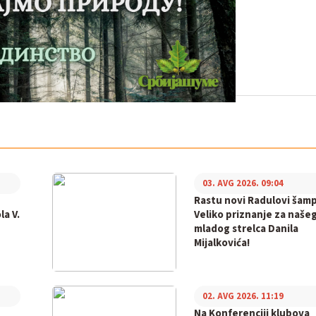
03. AVG 2026. 09:04
Rastu novi Radulovi šamp
la V.
Veliko priznanje za naše
mladog strelca Danila
Mijalkovića!
02. AVG 2026. 11:19
Na Konferenciji klubova