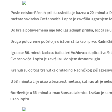
Posle neiskorišćenih prilika usledila je kazna u 20. minutu.
metara savladao Cvetanovića. Lopta je završila u gornjem l
Do kraja poluvremena nije bilo izglednijih prilika, lopta s
Drugo poluvreme počelo je u istom stilu kao i prvo. Radnički
Igrao se 56. minut kada su fudbaleri Voždovca duplirali vo
Cvetanovića. Lopta je završila u donjem desnom uglu.
Krenuli su od tog trenutka omladinci Radničkog još agresiv
U 58. minutu Li je ušao u šesnaest metara, šutirao ali je n
Đorđević je u 66. minutu imao šansu utakmice. Izašao je sam
uzeo loptu.