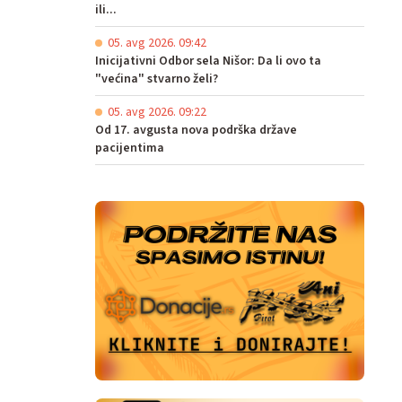
ili...
05. avg 2026. 09:42
Inicijativni Odbor sela Nišor: Da li ovo ta
"većina" stvarno želi?
05. avg 2026. 09:22
Od 17. avgusta nova podrška države
pacijentima