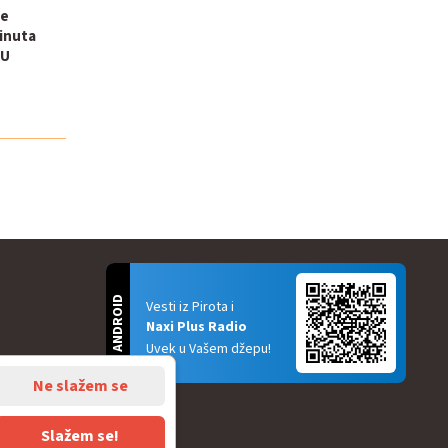
ne
inuta
 U
ANDROID
Vesti iz Pirota i
Naxi Plus Radio
Uvek u Vašem džepu!
Ne slažem se
Slažem se!