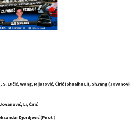
S. Lučić, Wang, Mijatović, Ćirić (Shuaihu Li), Sh.Yang (Jovanovi
ovanović, Li, Ćirić
eksandar Djordjević (Pirot
)