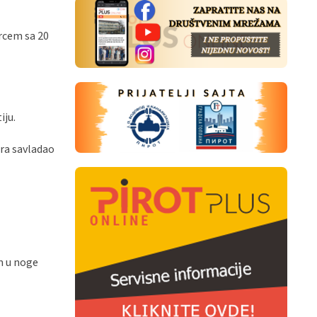
arcem sa 20
iju.
ara savladao
m u noge