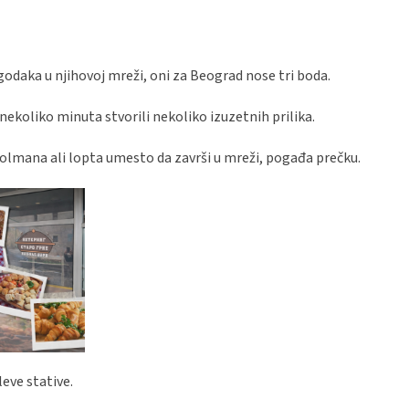
godaka u njihovoj mreži, oni za Beograd nose tri boda.
ekoliko minuta stvorili nekoliko izuzetnih prilika.
golmana ali lopta umesto da završi u mreži, pogađa prečku.
leve stative.