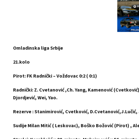
Omladinska liga Srbije
21.kolo
Pirot: FK Radnički – Voždovac 0:2 ( 0:1)
Radnički: Z. Cvetanović ,Ch. Yang, Kamenović (Cvetković), 
Djordjević, Wei, Yao.
Rezerve : Stanimirović, Cvetković, D.Cvetanović,J.Lučić, J
Sudije Milan Mitić ( Leskovac), Boško Božović (Pirot) , Al