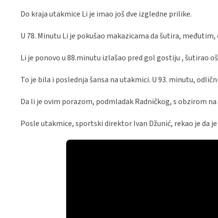
Do kraja utakmice Li je imao još dve izgledne prilike.
U 78. Minutu Li je pokušao makazicama da šutira, međutim, o
Li je ponovo u 88.minutu izlašao pred gol gostiju , šutirao 
To je bila i poslednja šansa na utakmici. U 93. minutu, odličn
Da li je ovim porazom, podmladak Radničkog, s obzirom na r
Posle utakmice, sportski direktor Ivan Džunić, rekao je da je