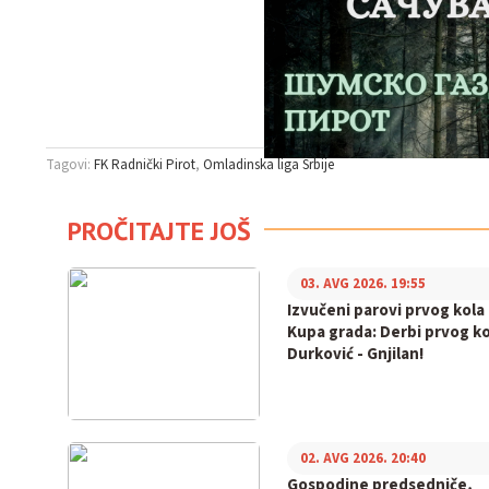
Tagovi:
FK Radnički Pirot
Omladinska liga Srbije
PROČITAJTE JOŠ
03. AVG 2026. 19:55
Izvučeni parovi prvog kola
Kupa grada: Derbi prvog ko
Durković - Gnjilan!
02. AVG 2026. 20:40
Gospodine predsedniče,