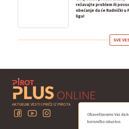
rešavajte problem ili povu
obećanje da će Radnički u 
ligu!
SVE VE
AKTUELNE VESTI I PRIČE IZ PIROTA
Obaveštavamo Vas da kor
korisničko iskustvo.