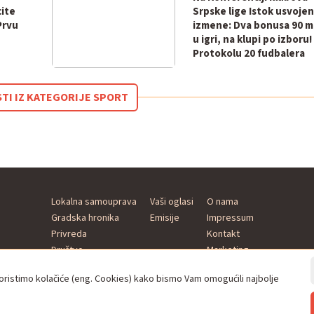
cite
Srpske lige Istok usvoje
Prvu
izmene: Dva bonusa 90 m
u igri, na klupi po izboru!
Protokolu 20 fudbalera
STI IZ KATEGORIJE SPORT
Lokalna samouprava
Vaši oglasi
O nama
Gradska hronika
Emisije
Impressum
Privreda
Kontakt
Društvo
Marketing
Kultura
istimo kolačiće (eng. Cookies) kako bismo Vam omogućili najbolje
Sport