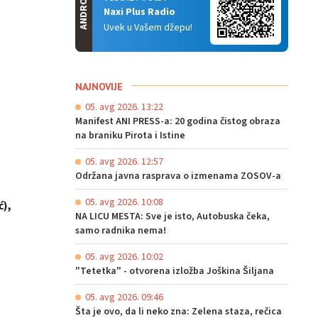
ANDROID
Naxi Plus Radio
Uvek u Vašem džepu!
NAJNOVIJE
05. avg 2026. 13:22
Manifest ANI PRESS-a: 20 godina čistog obraza
na braniku Pirota i Istine
05. avg 2026. 12:57
Održana javna rasprava o izmenama ZOSOV-a
05. avg 2026. 10:08
ć),
NA LICU MESTA: Sve je isto, Autobuska čeka,
samo radnika nema!
05. avg 2026. 10:02
"Tetetka" - otvorena izložba Joškina Šiljana
05. avg 2026. 09:46
Šta je ovo, da li neko zna: Zelena staza, rečica