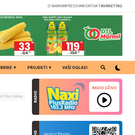
O NAMA
IMPRESSUM
KONTAKT
MARKETING
BRIKE
PROJEKTI
VAŠI OGLASI
RADIO UŽIVO
RADIO
ot Plus Online
Vesti iz Pirota i