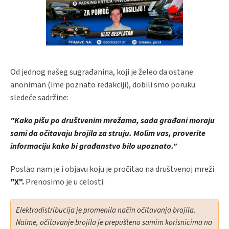
Od jednog našeg sugrađanina, koji je želeo da ostane
anoniman (ime poznato redakciji), dobili smo poruku
sledeće sadržine:
"Kako pišu po društvenim mrežama, sada građani moraju
sami da očitavaju brojila za struju. Molim vas, proverite
informaciju kako bi građanstvo bilo upoznato."
Poslao nam je i objavu koju je pročitao na društvenoj mreži
"X".
Prenosimo je u celosti:
Elektrodistribucija je promenila način očitavanja brojila.
Naime, očitavanje brojila je prepušteno samim korisnicima na