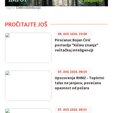
Tagovi:
Elektrodistribucija
PROČITAJTE JOŠ
08. AVG 2026. 10:08
Piroćanac Bojan Ćirić
postavlja "Kičmu znanja"
veštačkoj inteligenciji
07. AVG 2026. 09:34
Upozorenje RHMZ - Toplotni
talas ne jenjava, povećana
opasnost od požara
07. AVG 2026. 09:31