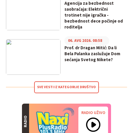
Agencija za bezbednost
saobraćaja: Električni
trotinet nije igračka -
bezbednost dece počinje od
roditelja
06. AVG 2026. 08:58
Prof. dr Dragan Mitić: Da li
Bela Palanka zaslužuje Dom
sećanja Svetog Nikete?
SVE VESTI IZ KATEGORIJE DRUŠTVO
RADIO UŽIVO
RADIO