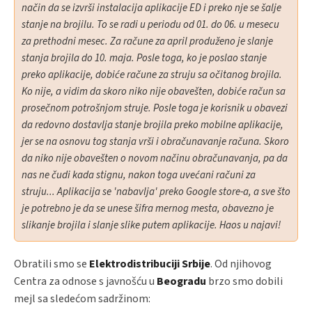
način da se izvrši instalacija aplikacije ED i preko nje se šalje
stanje na brojilu. To se radi u periodu od 01. do 06. u mesecu
za prethodni mesec. Za račune za april produženo je slanje
stanja brojila do 10. maja. Posle toga, ko je poslao stanje
preko aplikacije, dobiće račune za struju sa očitanog brojila.
Ko nije, a vidim da skoro niko nije obavešten, dobiće račun sa
prosečnom potrošnjom struje. Posle toga je korisnik u obavezi
da redovno dostavlja stanje brojila preko mobilne aplikacije,
jer se na osnovu tog stanja vrši i obračunavanje računa. Skoro
da niko nije obavešten o novom načinu obračunavanja, pa da
nas ne čudi kada stignu, nakon toga uvećani računi za
struju... Aplikacija se 'nabavlja' preko Google store-a, a sve što
je potrebno je da se unese šifra mernog mesta, obavezno je
slikanje brojila i slanje slike putem aplikacije. Haos u najavi!
Obratili smo se
Elektrodistribuciji Srbije
. Od njihovog
Centra za odnose s javnošću u
Beogradu
brzo smo dobili
mejl sa sledećom sadržinom: