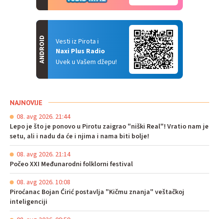
ANDROID
Vesti iz Pirota i
Naxi Plus Radio
Uvek u Vašem džepu!
NAJNOVIJE
08. avg 2026. 21:44
Lepo je što je ponovo u Pirotu zaigrao "niški Real"! Vratio nam je
setu, ali i nadu da će i njima i nama biti bolje!
08. avg 2026. 21:14
Počeo XXI Međunarodni folklorni festival
08. avg 2026. 10:08
Piroćanac Bojan Ćirić postavlja "Kičmu znanja" veštačkoj
inteligenciji