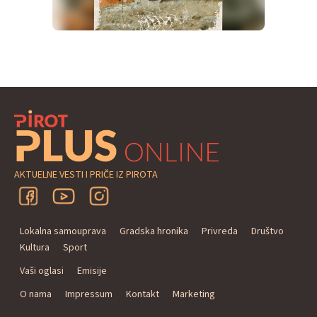
AKTUELNE VESTI I PRIČE IZ PIROTA
Lokalna samouprava
Gradska hronika
Privreda
Društvo
Kultura
Sport
Vaši oglasi
Emisije
O nama
Impressum
Kontakt
Marketing