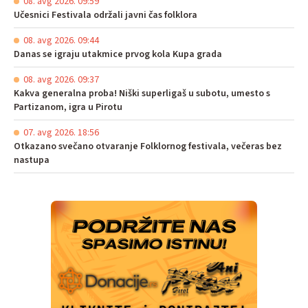
08. avg 2026. 09:59
Učesnici Festivala održali javni čas folklora
08. avg 2026. 09:44
Danas se igraju utakmice prvog kola Kupa grada
08. avg 2026. 09:37
Kakva generalna proba! Niški superligaš u subotu, umesto s
Partizanom, igra u Pirotu
07. avg 2026. 18:56
Otkazano svečano otvaranje Folklornog festivala, večeras bez
nastupa