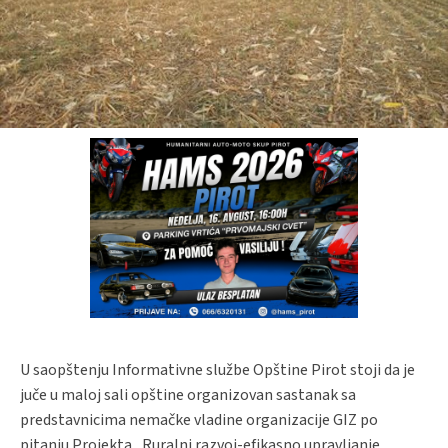
U saopštenju Informativne službe Opštine Pirot stoji da je
juče u maloj sali opštine organizovan sastanak sa
predstavnicima nemačke vladine organizacije GIZ po
pitanju Projekta „Ruralni razvoj-efikasno upravljanje