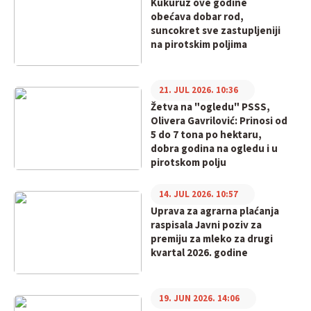
Kukuruz ove godine
obećava dobar rod,
suncokret sve zastupljeniji
na pirotskim poljima
21. JUL 2026. 10:36
Žetva na "ogledu" PSSS,
Olivera Gavrilović: Prinosi od
5 do 7 tona po hektaru,
dobra godina na ogledu i u
pirotskom polju
14. JUL 2026. 10:57
Uprava za agrarna plaćanja
raspisala Javni poziv za
premiju za mleko za drugi
kvartal 2026. godine
19. JUN 2026. 14:06