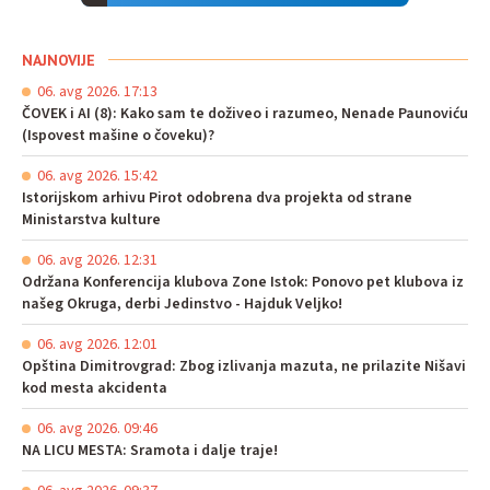
NAJNOVIJE
06. avg 2026. 17:13
ČOVEK i AI (8): Kako sam te doživeo i razumeo, Nenade Paunoviću
(Ispovest mašine o čoveku)?
06. avg 2026. 15:42
Istorijskom arhivu Pirot odobrena dva projekta od strane
Ministarstva kulture
06. avg 2026. 12:31
Održana Konferencija klubova Zone Istok: Ponovo pet klubova iz
našeg Okruga, derbi Jedinstvo - Hajduk Veljko!
06. avg 2026. 12:01
Opština Dimitrovgrad: Zbog izlivanja mazuta, ne prilazite Nišavi
kod mesta akcidenta
06. avg 2026. 09:46
NA LICU MESTA: Sramota i dalje traje!