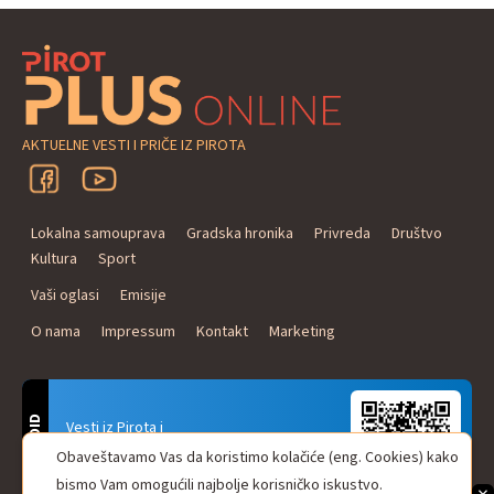
AKTUELNE VESTI I PRIČE IZ PIROTA
Lokalna samouprava
Gradska hronika
Privreda
Društvo
Kultura
Sport
Vaši oglasi
Emisije
O nama
Impressum
Kontakt
Marketing
ANDROID
Vesti iz Pirota i
Naxi Plus Radio
Obaveštavamo Vas da koristimo kolačiće (eng. Cookies) kako
Uvek u Vašem džepu!
bismo Vam omogućili najbolje korisničko iskustvo.