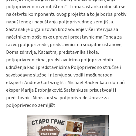
poljoprivrednim zemljištem“ . Tema sastanka odnosila se
na četvrtu komponentu ovog projekta a to je borba protiv
napuštenog i napuštanja poljoprivrednog zemljišta.
Sastanak je organizovan kroz vođenje više intervjua sa
načelnikom opštinske uprave i predstavnicima Fonda za
razvoj poljoprivrede, predstavnicima socijalne ustanove,
Doma zdravlja, Katastra, predstavnika škola,
poljoprivrednicima, predstavnicima poljoprivrednih
udruženja kao i predstavnicima Poljoprivredno stručne i
savetodavne službe. Intervjue su vodili međunarodni
eksperti Andrew Cartwright i Michael Backer kao i domaći
eksper Marija Drobnjaković. Sastanku su prisustvoali i
predstavnici Ministarstva poljoprivrede Uprave za
poljoprivredno zemljišt