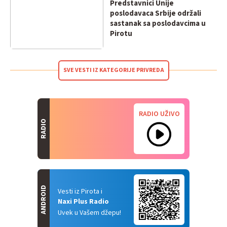
Predstavnici Unije
poslodavaca Srbije održali
sastanak sa poslodavcima u
Pirotu
SVE VESTI IZ KATEGORIJE PRIVREDA
RADIO UŽIVO
RADIO
ANDROID
Vesti iz Pirota i
Naxi Plus Radio
Uvek u Vašem džepu!