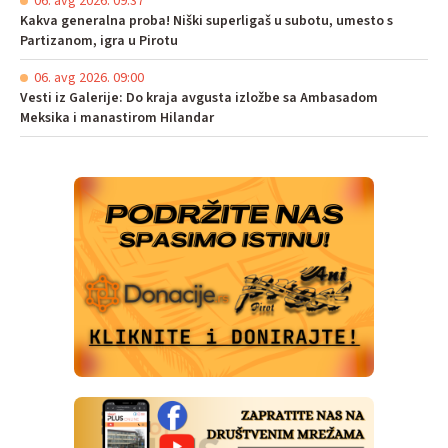
06. avg 2026. 09:37
Kakva generalna proba! Niški superligaš u subotu, umesto s
Partizanom, igra u Pirotu
06. avg 2026. 09:00
Vesti iz Galerije: Do kraja avgusta izložbe sa Ambasadom
Meksika i manastirom Hilandar