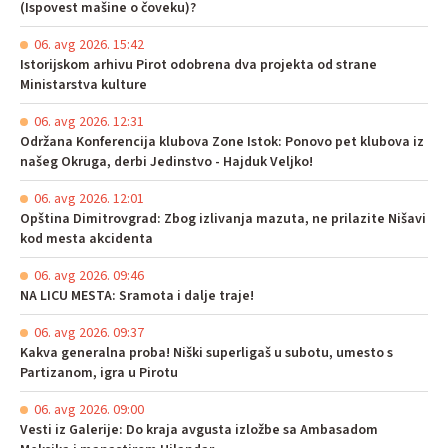
(Ispovest mašine o čoveku)?
06. avg 2026. 15:42
Istorijskom arhivu Pirot odobrena dva projekta od strane
Ministarstva kulture
06. avg 2026. 12:31
Održana Konferencija klubova Zone Istok: Ponovo pet klubova iz
našeg Okruga, derbi Jedinstvo - Hajduk Veljko!
06. avg 2026. 12:01
Opština Dimitrovgrad: Zbog izlivanja mazuta, ne prilazite Nišavi
kod mesta akcidenta
06. avg 2026. 09:46
NA LICU MESTA: Sramota i dalje traje!
06. avg 2026. 09:37
Kakva generalna proba! Niški superligaš u subotu, umesto s
Partizanom, igra u Pirotu
06. avg 2026. 09:00
Vesti iz Galerije: Do kraja avgusta izložbe sa Ambasadom