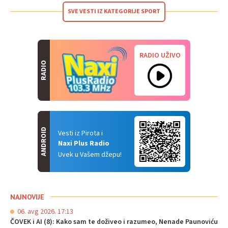
SVE VESTI IZ KATEGORIJE SPORT
RADIO UŽIVO
RADIO
ANDROID
Vesti iz Pirota i
Naxi Plus Radio
Uvek u Vašem džepu!
NAJNOVIJE
06. avg 2026. 17:13
ČOVEK i AI (8): Kako sam te doživeo i razumeo, Nenade Paunoviću