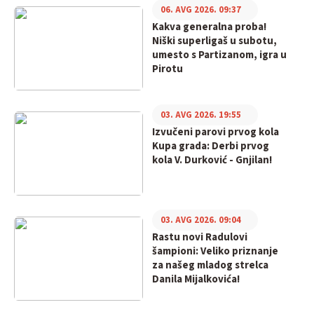
06. AVG 2026. 09:37
Kakva generalna proba!
Niški superligaš u subotu,
umesto s Partizanom, igra u
Pirotu
03. AVG 2026. 19:55
Izvučeni parovi prvog kola
Kupa grada: Derbi prvog
kola V. Durković - Gnjilan!
03. AVG 2026. 09:04
Rastu novi Radulovi
šampioni: Veliko priznanje
za našeg mladog strelca
Danila Mijalkovića!