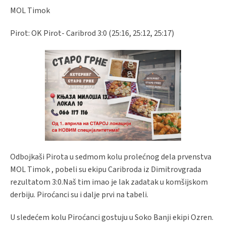
MOL Timok
Pirot: OK Pirot- Caribrod 3:0 (25:16, 25:12, 25:17)
Odbojkaši Pirota u sedmom kolu prolećnog dela prvenstva
MOL Timok , pobeli su ekipu Caribroda iz Dimitrovgrada
rezultatom 3:0.Naš tim imao je lak zadatak u komšijskom
derbiju. Piroćanci su i dalje prvi na tabeli.
U sledećem kolu Piroćanci gostuju u Soko Banji ekipi Ozren.