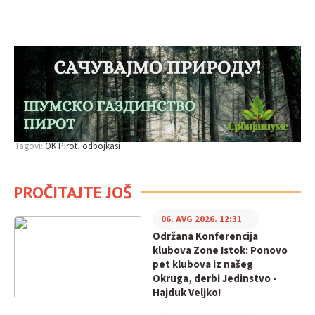
Tagovi:
OK Pirot
odbojkasi
PROČITAJTE JOŠ
06. AVG 2026. 12:31
Održana Konferencija
klubova Zone Istok: Ponovo
pet klubova iz našeg
Okruga, derbi Jedinstvo -
Hajduk Veljko!