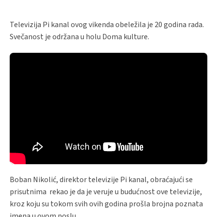
Televizija Pi kanal ovog vikenda obeležila je 20 godina rada.
Svečanost je održana u holu Doma kulture.
Boban Nikolić, direktor televizije Pi kanal, obraćajući se
prisutnima rekao je da je veruje u budućnost ove televizije,
kroz koju su tokom svih ovih godina prošla brojna poznata
imena u ovom poslu.