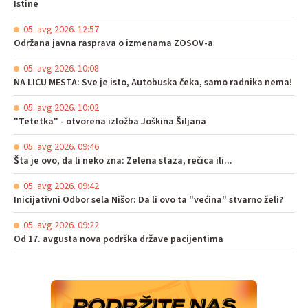
Istine
05. avg 2026. 12:57
Održana javna rasprava o izmenama ZOSOV-a
05. avg 2026. 10:08
NA LICU MESTA: Sve je isto, Autobuska čeka, samo radnika nema!
05. avg 2026. 10:02
"Tetetka" - otvorena izložba Joškina Šiljana
05. avg 2026. 09:46
Šta je ovo, da li neko zna: Zelena staza, rečica ili...
05. avg 2026. 09:42
Inicijativni Odbor sela Nišor: Da li ovo ta "većina" stvarno želi?
05. avg 2026. 09:22
Od 17. avgusta nova podrška države pacijentima