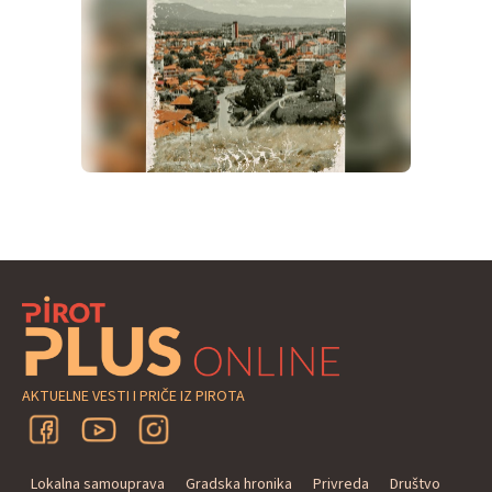
AKTUELNE VESTI I PRIČE IZ PIROTA
Lokalna samouprava
Gradska hronika
Privreda
Društvo