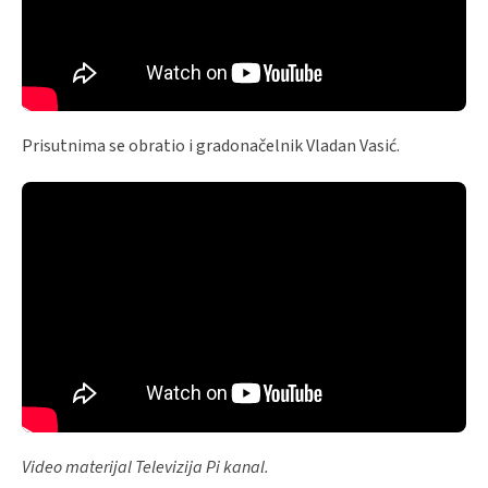
Prisutnima se obratio i gradonačelnik Vladan Vasić.
Video materijal Televizija Pi kanal.