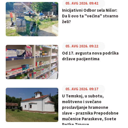
05. AVG 2026. 09:42
Inicijativni Odbor sela Nišor:
Da li ovo ta "većina" stvarno
želi?
05. AVG 2026. 09:22
Od 17. avgusta nova podrška
države pacijentima
05. AVG 2026. 09:17
U Temskoj, u subotu,
molitveno i svečano
proslavljanje hramovne
slave - praznika Prepodobne
mučenice Paraskeve, Svete
Petke Trnove