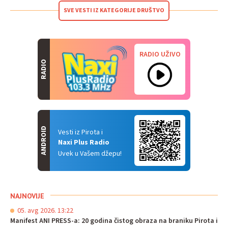
SVE VESTI IZ KATEGORIJE DRUŠTVO
RADIO UŽIVO
RADIO
ANDROID
Vesti iz Pirota i
Naxi Plus Radio
Uvek u Vašem džepu!
NAJNOVIJE
05. avg 2026. 13:22
Manifest ANI PRESS-a: 20 godina čistog obraza na braniku Pirota i