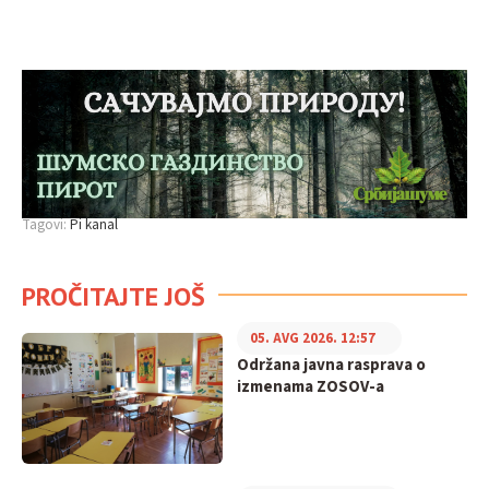
Tagovi:
Pi kanal
PROČITAJTE JOŠ
05. AVG 2026. 12:57
Održana javna rasprava o
izmenama ZOSOV-a